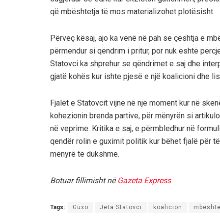
që mbështetja të mos materializohet plotësisht.
Përveç kësaj, ajo ka vënë në pah se çështja e m
përmendur si qëndrim i pritur, por nuk është përc
Statovci ka shprehur se qëndrimet e saj dhe interp
gjatë kohës kur ishte pjesë e një koalicioni dhe li
Fjalët e Statovcit vijnë në një moment kur në ske
kohezionin brenda partive, për mënyrën si artikul
në veprime. Kritika e saj, e përmbledhur në form
qendër rolin e guximit politik kur bëhet fjalë për t
mënyrë të dukshme.
Botuar fillimisht në
Gazeta Express
Tags:
Guxo
Jeta Statovci
koalicion
mbështet