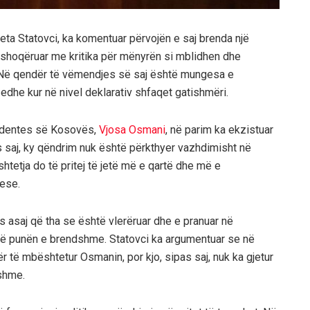
a Statovci, ka komentuar përvojën e saj brenda një
 e shoqëruar me kritika për mënyrën si mblidhen dhe
 Në qendër të vëmendjes së saj është mungesa e
edhe kur në nivel deklarativ shfaqet gatishmëri.
esidentes së Kosovës,
Vjosa Osmani
, në parim ka ekzistuar
s saj, ky qëndrim nuk është përkthyer vazhdimisht në
htetja do të pritej të jetë më e qartë dhe më e
uese.
mes asaj që tha se është vlerëruar dhe e pranuar në
ë punën e brendshme. Statovci ka argumentuar se në
ër të mbështetur Osmanin, por kjo, sipas saj, nuk ka gjetur
shme.