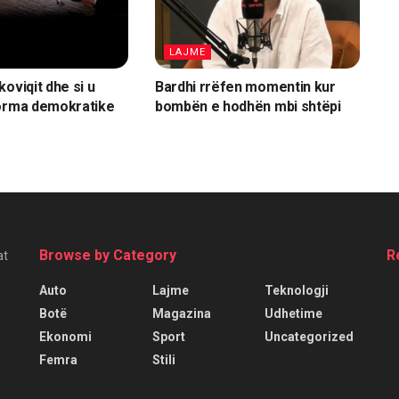
LAJME
oviqit dhe si u
Bardhi rrëfen momentin kur
forma demokratike
bombën e hodhën mbi shtëpi
Browse by Category
R
at
Auto
Lajme
Teknologji
Botë
Magazina
Udhetime
Ekonomi
Sport
Uncategorized
Femra
Stili