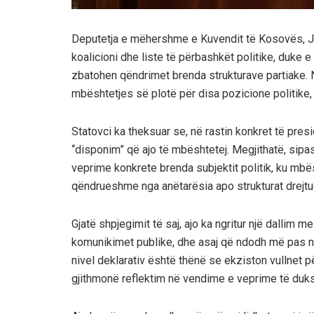
Deputetja e mëhershme e Kuvendit të Kosovës, Jet
koalicioni dhe liste të përbashkët politike, duke
zbatohen qëndrimet brenda strukturave partiake.
mbështetjes së plotë për disa pozicione politike, 
Statovci ka theksuar se, në rastin konkret të pr
“disponim” që ajo të mbështetej. Megjithatë, sipa
veprime konkrete brenda subjektit politik, ku mbës
qëndrueshme nga anëtarësia apo strukturat drejt
Gjatë shpjegimit të saj, ajo ka ngritur një dallim 
komunikimet publike, dhe asaj që ndodh më pas n
nivel deklarativ është thënë se ekziston vullnet p
gjithmonë reflektim në vendime e veprime të duk