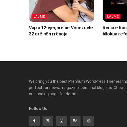
LAJME
LAJME
Vajza 12-vjeçare në Venezuelë:
Rënia e Rank
32 orë nën rrënoja
bllokua re
We bring you the best Premium WordPress Themes th
perfect for news, magazine, personal blog, etc. Check
our landing page for details.
Follow Us