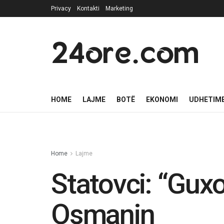
Privacy
Kontakti
Marketing
24ore.com
HOME
LAJME
BOTË
EKONOMI
UDHETIM
Home
Lajme
Statovci: “Gux
Osmanin