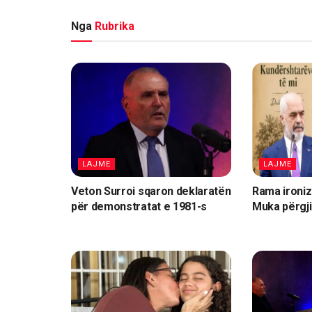
Nga
Rubrika
LAJME
LAJME
Veton Surroi sqaron deklaratën
Rama ironiz
për demonstratat e 1981-s
Muka përgj