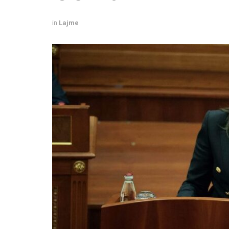
in
Lajme