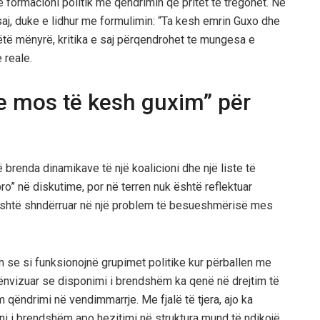
 formacioni politik me qëndrimin që pritet të tregohet. Në
 saj, duke e lidhur me formulimin: “Ta kesh emrin Guxo dhe
të mënyrë, kritika e saj përqendrohet te mungesa e
 reale.
e mos të kesh guxim” për
 brenda dinamikave të një koalicioni dhe një liste të
pro” në diskutime, por në terren nuk është reflektuar
, është shndërruar në një problem të besueshmërisë mes
n se si funksionojnë grupimet politike kur përballen me
nënvizuar se disponimi i brendshëm ka qenë në drejtim të
 qëndrimi në vendimmarrje. Me fjalë të tjera, ajo ka
ni i brendshëm apo hezitimi në struktura mund të ndikojë