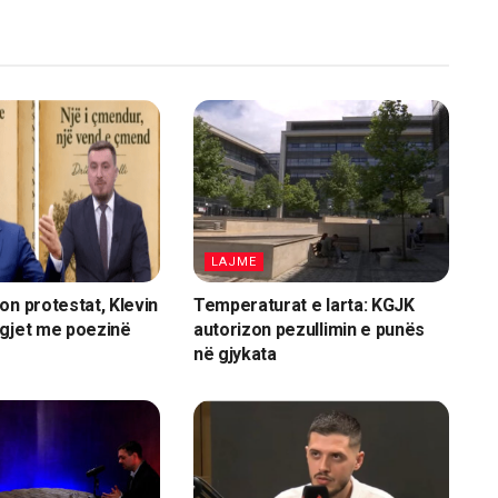
LAJME
on protestat, Klevin
Temperaturat e larta: KGJK
igjet me poezinë
autorizon pezullimin e punës
në gjykata