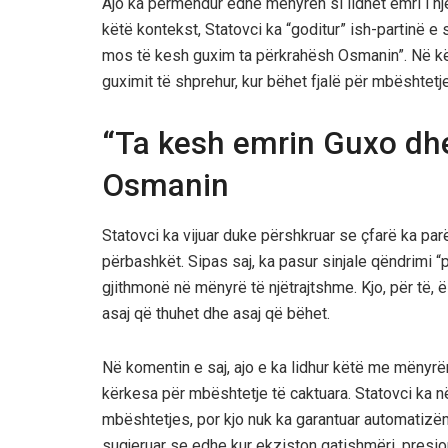
Ajo ka përmendur edhe mënyrën si lidhet emri i një
këtë kontekst, Statovci ka “goditur” ish-partinë e
mos të kesh guxim ta përkrahësh Osmanin”. Në kë
guximit të shprehur, kur bëhet fjalë për mbështetje
“Ta kesh emrin Guxo dh
Osmanin
Statovci ka vijuar duke përshkruar se çfarë ka parë
përbashkët. Sipas saj, ka pasur sinjale qëndrimi “
gjithmonë në mënyrë të njëtrajtshme. Kjo, për të
asaj që thuhet dhe asaj që bëhet.
Në komentin e saj, ajo e ka lidhur këtë me mënyrë
kërkesa për mbështetje të caktuara. Statovci ka 
mbështetjes, por kjo nuk ka garantuar automatizëm
sugjeruar se edhe kur ekziston gatishmëri, presio