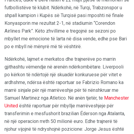
futbollistëve të klubit. Ndërkohë, në Turqi, Trabzonspor u
shpall kampion i Kupës së Turqisë pasi mposhti në finale
Konyasporin me rezultat 2-1, në stadiumin “Corendon
Airlines Park”. Këto zhvillime e tregojnë se sezoni po
mbyllet me emocione të larta në disa vende, edhe pse Bari
po e mbyll në mënyrë më të vështirë.
Ndërkohë, lajmet e merkatos dhe trajnerëve po marrin
gjithashtu vëmendje në arenën ndërkombëtare. Liverpooli
po kërkon të ndërtojë një skuadër konkuruese për vitet e
ardhshme, ndërsa është raportuar se Fabrizio Romano ka
marrë sinjale për një marrëveshje për të nënshkruar me
Samuel Martinez nga Atletico. Në anën tjetër, te
Manchester
United
është raportuar për mbyllje marrëveshjeje për
transferimin e mesfushorit brazilian Éderson nga Atalanta,
në një operacion rreth 50 milionë euro. Edhe trajnerë të
njohur vijojnë të ndryshojnë pozicione: Jorge Jesus është