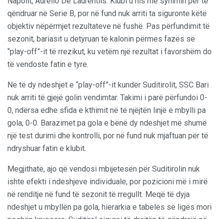
Napolit, Aurelio De Laurentiis. Klubi u nis me synimin për të
qëndruar në Serie B, por në fund nuk arriti ta siguronte këtë
objektiv nëpërmjet rezultateve në fushë. Pas përfundimit të
sezonit, bariasit u detyruan të kalonin përmes fazës së
“play-off”-it të rrezikut, ku vetëm një rezultat i favorshëm do
të vendoste fatin e tyre.
Në të dy ndeshjet e “play-off”-it kundër Suditirolit, SSC Bari
nuk arriti të gjejë golin vendimtar. Takimi i parë përfundoi 0-
0, ndërsa edhe sfida e kthimit në të njëjtën linjë e mbylli pa
gola, 0-0. Barazimet pa gola e bënë dy ndeshjet më shumë
një test durimi dhe kontrolli, por në fund nuk mjaftuan për të
ndryshuar fatin e klubit.
Megjithatë, ajo që vendosi mbijetesën për Suditirolin nuk
ishte efekti i ndeshjeve individuale, por pozicioni më i mirë
në renditje në fund të sezonit të rregullt. Meqë të dyja
ndeshjet u mbyllën pa gola, hierarkia e tabelës së ligës mori