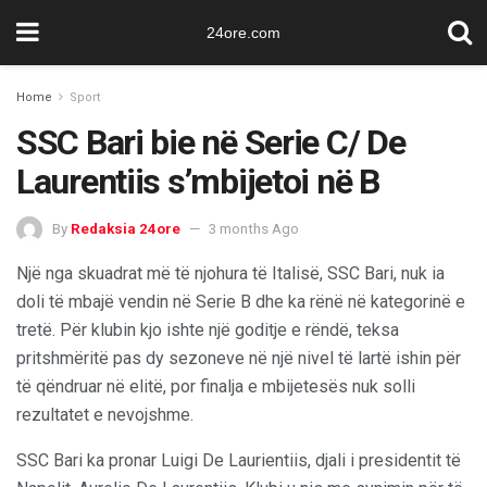
24ore.com
Home
Sport
SSC Bari bie në Serie C/ De
Laurentiis s’mbijetoi në B
By
Redaksia 24ore
3 months Ago
Një nga skuadrat më të njohura të Italisë, SSC Bari, nuk ia
doli të mbajë vendin në Serie B dhe ka rënë në kategorinë e
tretë. Për klubin kjo ishte një goditje e rëndë, teksa
pritshmëritë pas dy sezoneve në një nivel të lartë ishin për
të qëndruar në elitë, por finalja e mbijetesës nuk solli
rezultatet e nevojshme.
SSC Bari ka pronar Luigi De Laurientiis, djali i presidentit të