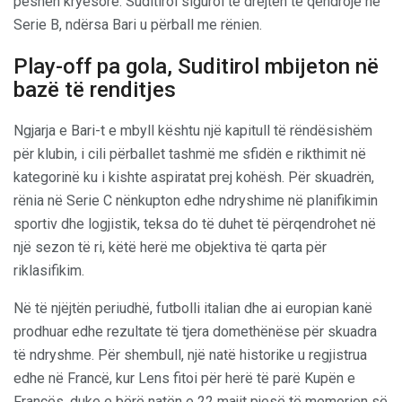
peshën kryesore: Suditirol siguroi të drejtën të qëndrojë në
Serie B, ndërsa Bari u përball me rënien.
Play-off pa gola, Suditirol mbijeton në
bazë të renditjes
Ngjarja e Bari-t e mbyll kështu një kapitull të rëndësishëm
për klubin, i cili përballet tashmë me sfidën e rikthimit në
kategorinë ku i kishte aspiratat prej kohësh. Për skuadrën,
rënia në Serie C nënkupton edhe ndryshime në planifikimin
sportiv dhe logjistik, teksa do të duhet të përqendrohet në
një sezon të ri, këtë herë me objektiva të qarta për
riklasifikim.
Në të njëjtën periudhë, futbolli italian dhe ai europian kanë
prodhuar edhe rezultate të tjera domethënëse për skuadra
të ndryshme. Për shembull, një natë historike u regjistrua
edhe në Francë, kur Lens fitoi për herë të parë Kupën e
Francës, duke e bërë natën e 22 majit pjesë të memorien së