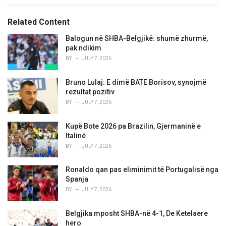
e
g
g
s
o
Related Content
:
r
i
Balogun në SHBA-Belgjikë: shumë zhurmë,
e
pak ndikim
s
BY
JULY 7, 2026
:
Bruno Lulaj: E dimë BATE Borisov, synojmë
rezultat pozitiv
BY
JULY 7, 2026
Kupë Bote 2026 pa Brazilin, Gjermaninë e
Italinë
BY
JULY 7, 2026
Ronaldo qan pas eliminimit të Portugalisë nga
Spanja
BY
JULY 7, 2026
Belgjika mposht SHBA-në 4-1, De Ketelaere
hero