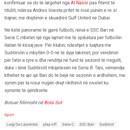
konfirmuar se do të largohet nga
Al Nassr
pas fitimit të
titullit, ndërsa Andres Iniesta pritet të nisë punën e re si
trajner, me drejtimin e skuadrës Gulf United në Dubai.
Në këtë panoramë të gjerë futbolli, rënia e SSC Bari në
Serie C mbetet një nga lajmet më të spikatura për futbollin
italian të kësaj jave. Për klubin, ndeshjet e luajtura me
Suditirolin u mbyllën 0-0 në të dyja takimet, por vendimin
për fatin e tyre e dha renditja në fund të sezonit të rregullt,
duke i lënë Suditirolit mbijetesën në Serie B. Tani, vëmendja
kthehet te ajo që Bari do të bëjë në sezonin e ardhshëm, me
synim për ta nisur rrugën drejt rikthimit në nivelet ku
synonte të qëndronte.
Botuar fillimisht në
Bota Sot
C
Sport
a
T
Luigi De Laurentiis
play-off
Serie C
SSC Bari
Suditirol
t
a