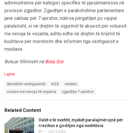
administrative për kategori specifike të pjesëmarrësve në
procesin zgjedhor. Zgjedhjet e parakohshme parlamentare
janë caktuar për 7 qershor, ndërsa përgatitjet po vijojnë
paralelisht, si në drejtim të sigurimit të aksesit për votuesit
me nevoja të veçanta, ashtu edhe në drejtim të krijimit të
kushteve për monitorim dhe informim nga vëzhguesit e
mediave.
Botuar fillimisht në
Bota Sot
C
Lajme
a
T
akreditim vëzhguesish
KQZ
mediat
t
a
e
votues me nevoja të veçanta
zgjedhje 7 qershor
g
g
s
o
:
r
Related Content
i
e
Valët e të nxehtit, mjekët paralajmërojnë për
s
rrezikun e goditjes nga nxehtësia
:
BY
JULY 6, 2026