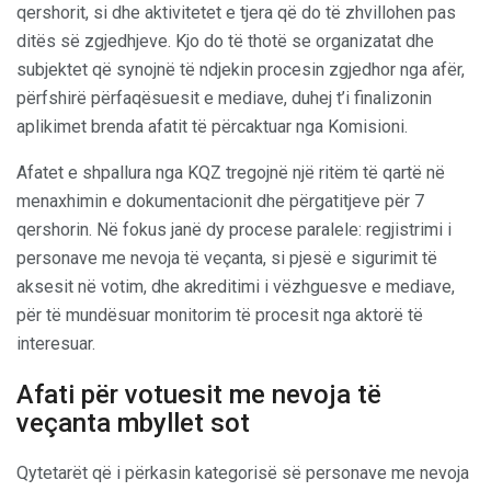
qershorit, si dhe aktivitetet e tjera që do të zhvillohen pas
ditës së zgjedhjeve. Kjo do të thotë se organizatat dhe
subjektet që synojnë të ndjekin procesin zgjedhor nga afër,
përfshirë përfaqësuesit e mediave, duhej t’i finalizonin
aplikimet brenda afatit të përcaktuar nga Komisioni.
Afatet e shpallura nga KQZ tregojnë një ritëm të qartë në
menaxhimin e dokumentacionit dhe përgatitjeve për 7
qershorin. Në fokus janë dy procese paralele: regjistrimi i
personave me nevoja të veçanta, si pjesë e sigurimit të
aksesit në votim, dhe akreditimi i vëzhguesve e mediave,
për të mundësuar monitorim të procesit nga aktorë të
interesuar.
Afati për votuesit me nevoja të
veçanta mbyllet sot
Qytetarët që i përkasin kategorisë së personave me nevoja