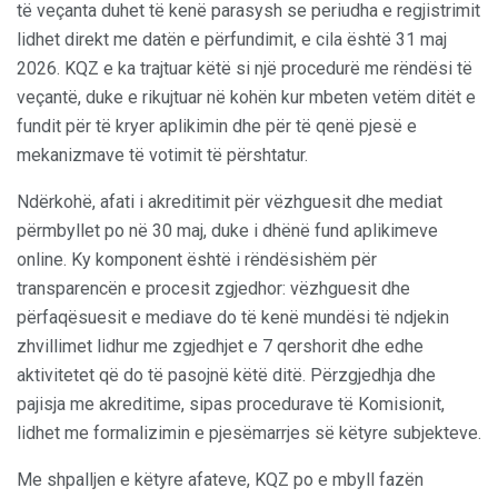
të veçanta duhet të kenë parasysh se periudha e regjistrimit
lidhet direkt me datën e përfundimit, e cila është 31 maj
2026. KQZ e ka trajtuar këtë si një procedurë me rëndësi të
veçantë, duke e rikujtuar në kohën kur mbeten vetëm ditët e
fundit për të kryer aplikimin dhe për të qenë pjesë e
mekanizmave të votimit të përshtatur.
Ndërkohë, afati i akreditimit për vëzhguesit dhe mediat
përmbyllet po në 30 maj, duke i dhënë fund aplikimeve
online. Ky komponent është i rëndësishëm për
transparencën e procesit zgjedhor: vëzhguesit dhe
përfaqësuesit e mediave do të kenë mundësi të ndjekin
zhvillimet lidhur me zgjedhjet e 7 qershorit dhe edhe
aktivitetet që do të pasojnë këtë ditë. Përzgjedhja dhe
pajisja me akreditime, sipas procedurave të Komisionit,
lidhet me formalizimin e pjesëmarrjes së këtyre subjekteve.
Me shpalljen e këtyre afateve, KQZ po e mbyll fazën