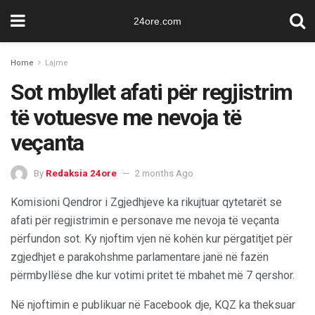
24ore.com
Home
Lajme
Sot mbyllet afati për regjistrim
të votuesve me nevoja të
veçanta
By
Redaksia 24ore
2 months Ago
Komisioni Qendror i Zgjedhjeve ka rikujtuar qytetarët se
afati për regjistrimin e personave me nevoja të veçanta
përfundon sot. Ky njoftim vjen në kohën kur përgatitjet për
zgjedhjet e parakohshme parlamentare janë në fazën
përmbyllëse dhe kur votimi pritet të mbahet më 7 qershor.
Në njoftimin e publikuar në Facebook dje, KQZ ka theksuar