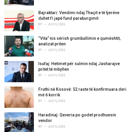
Bajraktari: Vendimi ndaj Thaçit e të tjerëve
duhet t’i japë fund paraburgimit
BY
JULY 6, 2026
“Vita” nis sërish grumbullimin e qumështit,
analizat priten
BY
JULY 6, 2026
Isufaj: Hetimet për sulmin ndaj Jasharajve
pritet të mbyllen
BY
JULY 6, 2026
Fruthi në Kosovë: 52 raste të konfirmuara deri
më 6 korrik
BY
JULY 6, 2026
Haradinaj: Qeveria po godet prodhuesin
vendor
BY
JULY 6, 2026