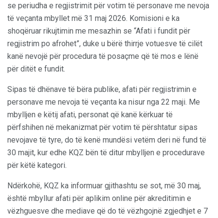
se periudha e regjistrimit për votim të personave me nevoja
të veçanta mbyllet më 31 maj 2026. Komisioni e ka
shoqëruar rikujtimin me mesazhin se “Afati i fundit për
regjistrim po afrohet”, duke u bërë thirrje votuesve të cilët
kanë nevojë për procedura të posaçme që të mos e lënë
për ditët e fundit.
Sipas të dhënave të bëra publike, afati për regjistrimin e
personave me nevoja të veçanta ka nisur nga 22 maji. Me
mbylljen e këtij afati, personat që kanë kërkuar të
përfshihen në mekanizmat për votim të përshtatur sipas
nevojave të tyre, do të kenë mundësi vetëm deri në fund të
30 majit, kur edhe KQZ bën të ditur mbylljen e procedurave
për këtë kategori.
Ndërkohë, KQZ ka informuar gjithashtu se sot, më 30 maj,
është mbyllur afati për aplikim online për akreditimin e
vëzhguesve dhe mediave që do të vëzhgojnë zgjedhjet e 7