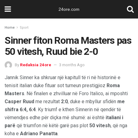
24ore.com
Home
Sport
Sinner fiton Roma Masters pas
50 vitesh, Ruud bie 2-0
By
Redaksia 24ore
3 months Ago
Jannik Sinner ka shkruar një kapitull të ri në historinë e
tenisit italian duke fituar sot turneun prestigjioz
Roma
Masters
. Në finalen e zhvilluar në Foro Italico, ai mposhti
Casper Ruud
me rezultat
2:0
, duke e mbyllur sfidën
me
shifra 6:4, 6:4
. Ky triumf e kthen Sinnerin në qendër të
vëmendjes edhe për diçka më shumë: ai është
italiani i
parë
që triumfon në këtë garë pas plot
50 vitesh
, që nga
koha e
Adriano Panatta
.