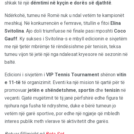
shkak të një
dëmtimi në kyçin e dorës së djathtë
.
Ndërkohë, turneu në Romë nuk u ndal vetëm te kampionët
meshkuj. Në konkurrencën e femrave, titullin e fitoi
Elina
Svitolina
. Ajo doli triumfuese në finale pasi mposhti
Coco
Gauff
. Ky sukses i Svitolina-s e mbyll edicionin e sivjetëm
me një tjetër mbrëmje të rëndësishme për tenisin, teksa
turneu vijon të jetë një nga ndalesat kryesore në sezonin në
baltë.
Edicioni i sivjetëm i
VIP Tennis Tournament
shënon
vitin
e 11-të
të organizimit. Eventi ka një mision të qartë për të
promovuar
jetën e shëndetshme
,
sportin
dhe
tenisin
në
veçanti. Gjatë rrugëtimit të tij janë përfshirë edhe figura të
njohura nga fusha të ndryshme, duke e bërë turneun jo
vetëm një garë sportive, por edhe një ngjarje që mbledh
interes publik rreth vlerave të aktivitetit dhe garës.
Botuar fillimisht në
Bota Sot