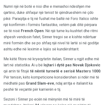
Numri një në botë e nisi dhe e menaxhoi ndeshjen me
qartësi, duke shfaqur një tenist të qëndrueshëm në çdo
pikë. Paraqitja e tij në fushat me baltë në Foro Italico ishte
një konfirmim i formës fantastike, vetëm pak ditë përpara
se të nisë
French Open
. Në një turne ku kushtet dhe ritmi
shpesh vendosin fatet, Sinner tregoi se e kishte ndërtuar
mirë formën dhe se po shfaq një nivel të lartë si në goditje
ashtu edhe në leximin e lojës së kundërshtarit.
Me këtë fitore në kryeqytetin italian, Sinner u ngjit edhe më
lart në statistika. Ai u bë
lojtari i dytë pas Novak Djokovic
që arrin të fitojë
të nëntë turnetë e serisë Masters 1000
.
Për tenisin, këto kompeticione konsiderohen si ndër më të
mëdhatë pas
Grand Slam-eve
, ndaj arritja e italianit ka
peshë të veçantë për karrierën e tij.
Sezoni i Sinner po ecën në mënyrën më të mirë të