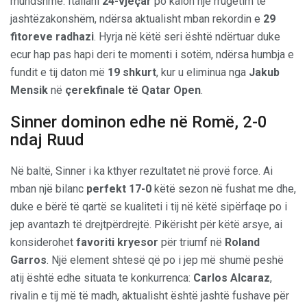
mundshme. Italiani
24-vjeçar
po kalon një rrugëtim të
jashtëzakonshëm, ndërsa aktualisht mban rekordin e
29
fitoreve radhazi
. Hyrja në këtë seri është ndërtuar duke
ecur hap pas hapi deri te momenti i sotëm, ndërsa humbja e
fundit e tij daton më
19 shkurt
, kur u eliminua nga
Jakub
Mensik
në
çerekfinale të Qatar Open
.
Sinner dominon edhe në Romë, 2-0
ndaj Ruud
Në baltë, Sinner i ka kthyer rezultatet në provë force. Ai
mban një bilanc
perfekt 17-0
këtë sezon në fushat me dhe,
duke e bërë të qartë se kualiteti i tij në këtë sipërfaqe po i
jep avantazh të drejtpërdrejtë. Pikërisht për këtë arsye, ai
konsiderohet
favoriti kryesor
për triumf në
Roland
Garros
. Një element shtesë që po i jep më shumë peshë
atij është edhe situata te konkurrenca:
Carlos Alcaraz
,
rivalin e tij më të madh, aktualisht është jashtë fushave për