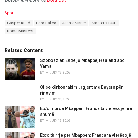
C
Sport
a
T
Casper Ruud
Foro Italico
Jannik Sinner
Masters 1000
t
a
e
Roma Masters
g
g
s
o
:
r
Related Content
i
e
Szoboszlai: Ende jo Mbappe, Haaland apo
s
Yamal
:
BY
JULY 13, 2026
Olise kërkon takim urgjent me Bayern për
rinovim
BY
JULY 13, 2026
Eto’o mbron Mbappen: Franca ta vlerësojë më
shumë
BY
JULY 13, 2026
Eto’o thirrje për Mbappen: Franca ta vlerësojë