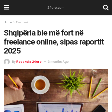
24ore.com
Home
Ekonomi
Shqipëria bie më fort në
freelance online, sipas raportit
2025
By
Redaksia 24ore
3 months Ago