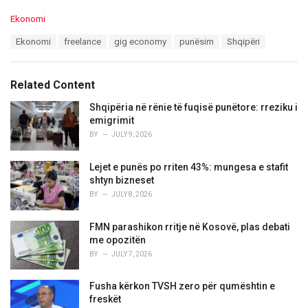
C
Ekonomi
a
T
Ekonomi
freelance
gig economy
punësim
Shqipëri
t
a
e
g
g
s
o
Related Content
:
r
i
Shqipëria në rënie të fuqisë punëtore: rreziku i
e
emigrimit
s
BY
JULY 9, 2026
:
Lejet e punës po rriten 43%: mungesa e stafit
shtyn bizneset
BY
JULY 8, 2026
FMN parashikon rritje në Kosovë, plas debati
me opozitën
BY
JULY 7, 2026
Fusha kërkon TVSH zero për qumështin e
freskët