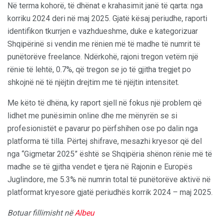
Në terma kohorë, të dhënat e krahasimit janë të qarta: nga
korriku 2024 deri në maj 2025. Gjatë kësaj periudhe, raporti
identifikon tkurrjen e vazhdueshme, duke e kategorizuar
Shqipërinë si vendin me rënien më të madhe të numrit të
punëtorëve freelance. Ndërkohë, rajoni tregon vetëm një
rënie të lehtë, 0.7%, që tregon se jo të gjitha tregjet po
shkojnë në të njëjtin drejtim me të njëjtin intensitet.
Me këto të dhëna, ky raport sjell në fokus një problem që
lidhet me punësimin online dhe me mënyrën se si
profesionistët e pavarur po përfshihen ose po dalin nga
platforma të tilla. Përtej shifrave, mesazhi kryesor që del
nga “Gigmetar 2025” është se Shqipëria shënon rënie më të
madhe se të gjitha vendet e tjera në Rajonin e Europës
Juglindore, me 5.3% në numrin total të punëtorëve aktivë në
platformat kryesore gjatë periudhës korrik 2024 – maj 2025.
Botuar fillimisht në
Albeu