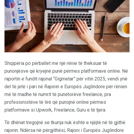
Shqipëria po përballet me një rënie të theksuar të
punonjësve që kryejnë punë përmes platformave online. Në
raportin e fundit rajonal “Gigmetar” për vitin 2025, vendi ynë
del të jetë i pari në Rajonin e Europës Juglindore për rënien
më të madhe të numrit të punëtorëve freelance, pra
profesionistëve të lirë që punojnë online përmes
platformave si Upwork, Freelance, Guru e të tjera.
Të dhënat tregojnë se tkurrja nuk është e njëjtë në të gjithë
rajonin. Ndërsa në përgjithësi, Rajoni i Europës Juglindore