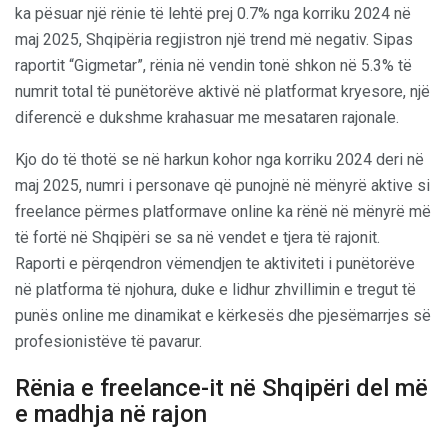
ka pësuar një rënie të lehtë prej 0.7% nga korriku 2024 në
maj 2025, Shqipëria regjistron një trend më negativ. Sipas
raportit “Gigmetar”, rënia në vendin tonë shkon në 5.3% të
numrit total të punëtorëve aktivë në platformat kryesore, një
diferencë e dukshme krahasuar me mesataren rajonale.
Kjo do të thotë se në harkun kohor nga korriku 2024 deri në
maj 2025, numri i personave që punojnë në mënyrë aktive si
freelance përmes platformave online ka rënë në mënyrë më
të fortë në Shqipëri se sa në vendet e tjera të rajonit.
Raporti e përqendron vëmendjen te aktiviteti i punëtorëve
në platforma të njohura, duke e lidhur zhvillimin e tregut të
punës online me dinamikat e kërkesës dhe pjesëmarrjes së
profesionistëve të pavarur.
Rënia e freelance-it në Shqipëri del më
e madhja në rajon