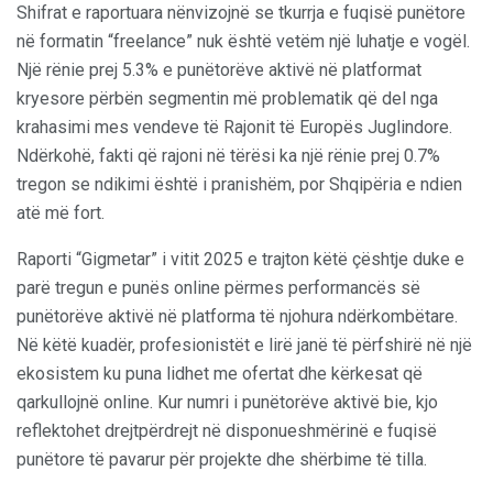
Shifrat e raportuara nënvizojnë se tkurrja e fuqisë punëtore
në formatin “freelance” nuk është vetëm një luhatje e vogël.
Një rënie prej 5.3% e punëtorëve aktivë në platformat
kryesore përbën segmentin më problematik që del nga
krahasimi mes vendeve të Rajonit të Europës Juglindore.
Ndërkohë, fakti që rajoni në tërësi ka një rënie prej 0.7%
tregon se ndikimi është i pranishëm, por Shqipëria e ndien
atë më fort.
Raporti “Gigmetar” i vitit 2025 e trajton këtë çështje duke e
parë tregun e punës online përmes performancës së
punëtorëve aktivë në platforma të njohura ndërkombëtare.
Në këtë kuadër, profesionistët e lirë janë të përfshirë në një
ekosistem ku puna lidhet me ofertat dhe kërkesat që
qarkullojnë online. Kur numri i punëtorëve aktivë bie, kjo
reflektohet drejtpërdrejt në disponueshmërinë e fuqisë
punëtore të pavarur për projekte dhe shërbime të tilla.