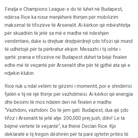
Finalja e Champions League-s do të luhet në Budapest,
ndërsa Rice ka nisur menjëherë thirrjen për mobilizim
maksimal të tifozëve të Arsenalit. Ai kërkon që mbështetja
për skuadrën të jetë sa më e madhe në ndeshjen
vendimtare, duke iu drejtuar drejtpërdrejt çdo tifozi që mund
të udhëtojë për ta përkrahur ekipin. Mesazhi i tij ishte i
qartë: prania e tifozëve në Budapest duhet ta bëjë finalen
edhe më të veçantë për Arsenalit dhe për të gjithë ata që e
ndjekin klubin.
Rice nuk u ndal vetëm te gëzimi i momentit, por e shndërroi
fjalën e tij në një thirrje për vazhdimësi. Ai kërkoi që energjia
dhe besimi të mos ndalen deri në finalen e madhe.
“Vazhdoni, vazhdoni. Do të jem gati. Budapest, dua që çdo
tifoz i Arsenalit të jetë atje. 200,000 prej jush, dilni! Le ta
bëjmë vërtetë të veçantë”, ka thënë Declan Rice. Kjo
deklaratë e tij tregon dëshirën për ta parë qytetin pritës të