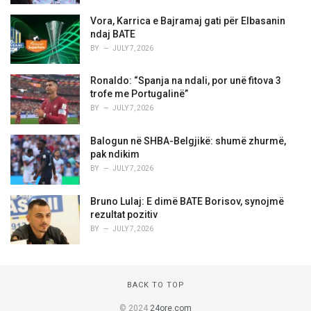
Vora, Karrica e Bajramaj gati për Elbasanin
ndaj BATE
BY
JULY 7, 2026
Ronaldo: “Spanja na ndali, por unë fitova 3
trofe me Portugalinë”
BY
JULY 7, 2026
Balogun në SHBA-Belgjikë: shumë zhurmë,
pak ndikim
BY
JULY 7, 2026
Bruno Lulaj: E dimë BATE Borisov, synojmë
rezultat pozitiv
BY
JULY 7, 2026
BACK TO TOP
© 2024
24ore.com