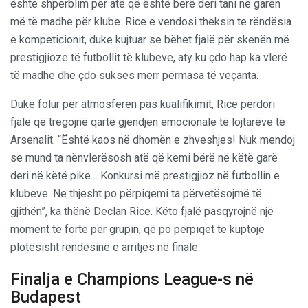
është shpërblim për atë që është bërë deri tani në garën
më të madhe për klube. Rice e vendosi theksin te rëndësia
e kompeticionit, duke kujtuar se bëhet fjalë për skenën më
prestigjioze të futbollit të klubeve, aty ku çdo hap ka vlerë
të madhe dhe çdo sukses merr përmasa të veçanta.
Duke folur për atmosferën pas kualifikimit, Rice përdori
fjalë që tregojnë qartë gjendjen emocionale të lojtarëve të
Arsenalit. “Është kaos në dhomën e zhveshjes! Nuk mendoj
se mund ta nënvlerësosh atë që kemi bërë në këtë garë
deri në këtë pike… Konkursi më prestigjioz në futbollin e
klubeve. Ne thjesht po përpiqemi ta përvetësojmë të
gjithën”, ka thënë Declan Rice. Këto fjalë pasqyrojnë një
moment të fortë për grupin, që po përpiqet të kuptojë
plotësisht rëndësinë e arritjes në finale.
Finalja e Champions League-s në
Budapest