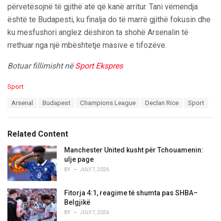
përvetësojnë të gjithë atë që kanë arritur. Tani vëmendja
është te Budapesti, ku finalja do të marrë gjithë fokusin dhe
ku mesfushori anglez dëshiron ta shohë Arsenalin të
rrethuar nga një mbështetje masive e tifozëve.
Botuar fillimisht në
Sport Ekspres
C
Sport
a
T
Arsenal
Budapest
Champions League
Declan Rice
Sport
t
a
e
g
g
s
o
Related Content
:
r
i
Manchester United kusht për Tchouamenin:
e
ulje page
s
BY
JULY 7, 2026
:
Fitorja 4:1, reagime të shumta pas SHBA–
Belgjikë
BY
JULY 7, 2026