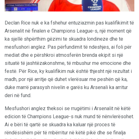
Declan Rice nuk e ka fshehur entuziazmin pas kualifikimit të
Arsenalit në finalen e Champions League-s, një moment që
ka sjellë shpërthim gëzimi te skuadra londineze dhe te
mesfushori anglez. Pas përfundimit të ndeshjes, ai foli për
mediat dhe e përshkroi atmosferën brenda ekipit si një
situatë të jashtëzakonshme, të mbushur me emocione dhe
festë. Për Rice, ky kualifikim nuk është thjesht një rezultat i
madh, por një arritje që duhet vlerësuar me peshën që ka,
duke marrë parasysh nivelin e garës ku Arsenali ka arritur
deri në fund.
Mesfushori anglez theksoi se rrugëtimi i Arsenalit në këtë
edicion të Champions League-s nuk mund të nënvlerësohet.
Ai e bëri të qartë se skuadra ka kaluar një proces të
rëndësishëm për të mbërritur në këtë pikë dhe se finalja