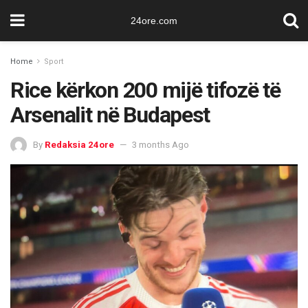
24ore.com
Home
Sport
Rice kërkon 200 mijë tifozë të
Arsenalit në Budapest
By
Redaksia 24ore
3 months Ago