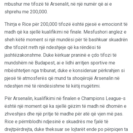
mbushur me tifozë të Arsenalit, në një numër që ai e
shprehu me 200,000.
Thirrja e Rice për 200,000 tifozë është pjesë e emocionit të
madh që ka sjellë kualifikimi në finale. Mesfushori anglez e
sheh këtë moment si një mundësi për të bashkuar skuadrën
dhe tifozët rreth një ndeshjeje që ka rëndësi të
jashtëzakonshme. Duke kërkuar praninë e çdo tifozi të
mundshëm në Budapest, ai e lidhi arritjen sportive me
mbështetjen nga tribunat, duke e konsideruar përkrahjen si
pjesë të atmosferës që mund ta shoqërojë Arsenalin në
ndeshjen më të rëndësishme të këtij rrugëtimi.
Për Arsenalin, kualifikimi në finalen e Champions League-s
është një moment që ka sjellë gëzim të madh në dhomën e
zhveshjes dhe një pritje të madhe për atë që vjen më pas.
Rice e përmblodhi ndjesinë e skuadrës me fjalë të
drejtpërdrejta, duke theksuar se lojtarët ende po përpiqen ta