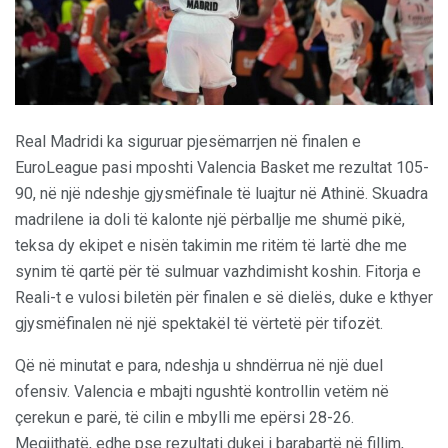
Real Madridi ka siguruar pjesëmarrjen në finalen e
EuroLeague pasi mposhti Valencia Basket me rezultat 105-
90, në një ndeshje gjysmëfinale të luajtur në Athinë. Skuadra
madrilene ia doli të kalonte një përballje me shumë pikë,
teksa dy ekipet e nisën takimin me ritëm të lartë dhe me
synim të qartë për të sulmuar vazhdimisht koshin. Fitorja e
Reali-t e vulosi biletën për finalen e së dielës, duke e kthyer
gjysmëfinalen në një spektakël të vërtetë për tifozët.
Që në minutat e para, ndeshja u shndërrua në një duel
ofensiv. Valencia e mbajti ngushtë kontrollin vetëm në
çerekun e parë, të cilin e mbylli me epërsi 28-26.
Megjithatë, edhe pse rezultati dukej i barabartë në fillim,