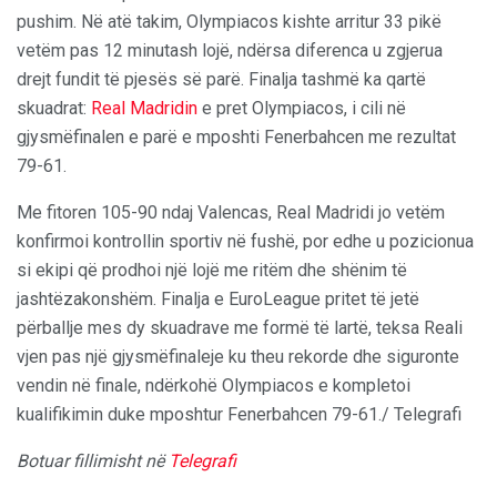
pushim. Në atë takim, Olympiacos kishte arritur 33 pikë
vetëm pas 12 minutash lojë, ndërsa diferenca u zgjerua
drejt fundit të pjesës së parë. Finalja tashmë ka qartë
skuadrat:
Real Madridin
e pret Olympiacos, i cili në
gjysmëfinalen e parë e mposhti Fenerbahcen me rezultat
79-61.
Me fitoren 105-90 ndaj Valencas, Real Madridi jo vetëm
konfirmoi kontrollin sportiv në fushë, por edhe u pozicionua
si ekipi që prodhoi një lojë me ritëm dhe shënim të
jashtëzakonshëm. Finalja e EuroLeague pritet të jetë
përballje mes dy skuadrave me formë të lartë, teksa Reali
vjen pas një gjysmëfinaleje ku theu rekorde dhe siguronte
vendin në finale, ndërkohë Olympiacos e kompletoi
kualifikimin duke mposhtur Fenerbahcen 79-61./ Telegrafi
Botuar fillimisht në
Telegrafi