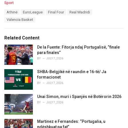
C
Sport
a
T
Athinë
EuroLeague
Final Four
Real Madridi
t
a
e
Valencia Basket
g
g
s
o
:
r
Related Content
i
e
De la Fuente: Fitorja ndaj Portugalisë, “finale
s
para finales”
:
BY
JULY 7, 2026
SHBA-Belgjikë në raundin e 16-të/ Ja
formacionet
BY
JULY 7, 2026
Unai Simon, muri i Spanjës në Botërorin 2026
BY
JULY 7, 2026
Martinez e Fernandes: “Portugalia, u
ndëshkuat pa fat”