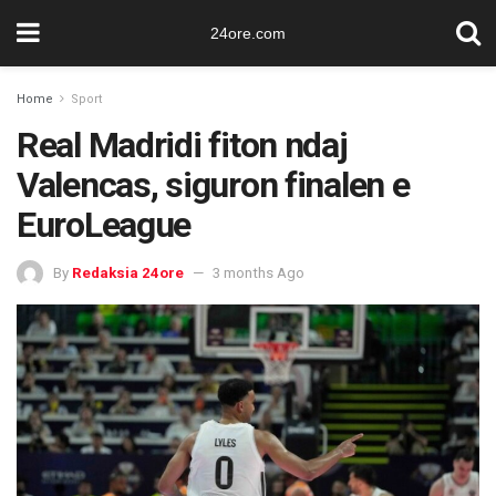
24ore.com
Home
Sport
Real Madridi fiton ndaj
Valencas, siguron finalen e
EuroLeague
By
Redaksia 24ore
3 months Ago