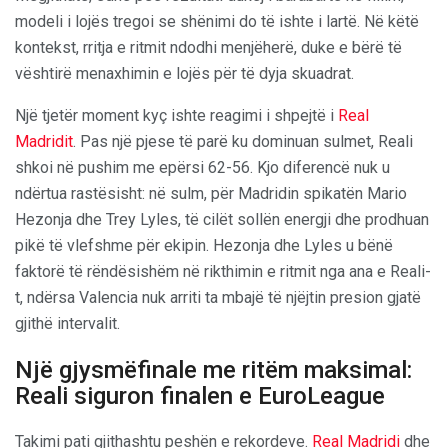
modeli i lojës tregoi se shënimi do të ishte i lartë. Në këtë
kontekst, rritja e ritmit ndodhi menjëherë, duke e bërë të
vështirë menaxhimin e lojës për të dyja skuadrat.
Një tjetër moment kyç ishte reagimi i shpejtë i
Real
Madridit
. Pas një pjese të parë ku dominuan sulmet, Reali
shkoi në pushim me epërsi 62-56. Kjo diferencë nuk u
ndërtua rastësisht: në sulm, për Madridin spikatën Mario
Hezonja dhe Trey Lyles, të cilët sollën energji dhe prodhuan
pikë të vlefshme për ekipin. Hezonja dhe Lyles u bënë
faktorë të rëndësishëm në rikthimin e ritmit nga ana e Reali-
t, ndërsa Valencia nuk arriti ta mbajë të njëjtin presion gjatë
gjithë intervalit.
Një gjysmëfinale me ritëm maksimal:
Reali siguron finalen e EuroLeague
Takimi pati gjithashtu peshën e rekordeve.
Real Madridi
dhe