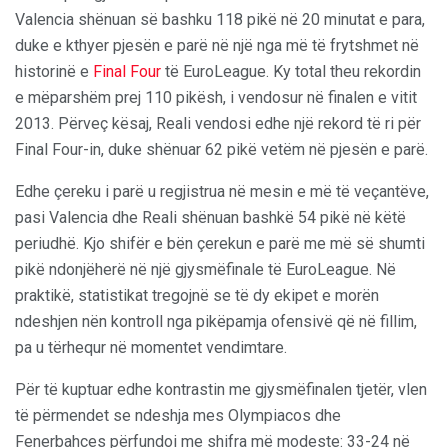
Valencia shënuan së bashku 118 pikë në 20 minutat e para,
duke e kthyer pjesën e parë në një nga më të frytshmet në
historinë e
Final Four
të EuroLeague. Ky total theu rekordin
e mëparshëm prej 110 pikësh, i vendosur në finalen e vitit
2013. Përveç kësaj, Reali vendosi edhe një rekord të ri për
Final Four-in, duke shënuar 62 pikë vetëm në pjesën e parë.
Edhe çereku i parë u regjistrua në mesin e më të veçantëve,
pasi Valencia dhe Reali shënuan bashkë 54 pikë në këtë
periudhë. Kjo shifër e bën çerekun e parë me më së shumti
pikë ndonjëherë në një gjysmëfinale të EuroLeague. Në
praktikë, statistikat tregojnë se të dy ekipet e morën
ndeshjen nën kontroll nga pikëpamja ofensivë që në fillim,
pa u tërhequr në momentet vendimtare.
Për të kuptuar edhe kontrastin me gjysmëfinalen tjetër, vlen
të përmendet se ndeshja mes Olympiacos dhe
Fenerbahces përfundoi me shifra më modeste: 33-24 në