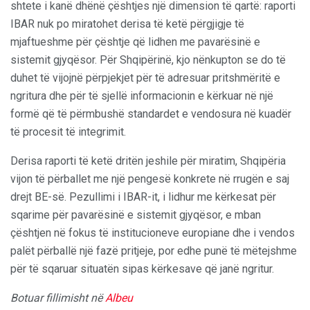
shtete i kanë dhënë çështjes një dimension të qartë: raporti
IBAR nuk po miratohet derisa të ketë përgjigje të
mjaftueshme për çështje që lidhen me pavarësinë e
sistemit gjyqësor. Për Shqipërinë, kjo nënkupton se do të
duhet të vijojnë përpjekjet për të adresuar pritshmëritë e
ngritura dhe për të sjellë informacionin e kërkuar në një
formë që të përmbushë standardet e vendosura në kuadër
të procesit të integrimit.
Derisa raporti të ketë dritën jeshile për miratim, Shqipëria
vijon të përballet me një pengesë konkrete në rrugën e saj
drejt BE-së. Pezullimi i IBAR-it, i lidhur me kërkesat për
sqarime për pavarësinë e sistemit gjyqësor, e mban
çështjen në fokus të institucioneve europiane dhe i vendos
palët përballë një fazë pritjeje, por edhe punë të mëtejshme
për të sqaruar situatën sipas kërkesave që janë ngritur.
Botuar fillimisht në
Albeu