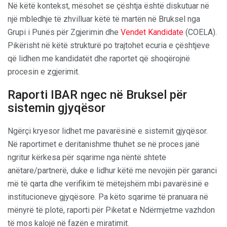
Në këtë kontekst, mësohet se çështja është diskutuar në
një mbledhje të zhvilluar këtë të martën në Bruksel nga
Grupi i Punës për Zgjerimin dhe
Vendet Kandidate
(COELA).
Pikërisht në këtë strukturë po trajtohet ecuria e çështjeve
që lidhen me kandidatët dhe raportet që shoqërojnë
procesin e zgjerimit.
Raporti IBAR ngec në Bruksel për
sistemin gjyqësor
Ngërçi kryesor lidhet me pavarësinë e sistemit gjyqësor.
Në raportimet e deritanishme thuhet se në proces janë
ngritur kërkesa për sqarime nga nëntë shtete
anëtare/partnerë, duke e lidhur këtë me nevojën për garanci
më të qarta dhe verifikim të mëtejshëm mbi pavarësinë e
institucioneve gjyqësore. Pa këto sqarime të pranuara në
mënyrë të plotë, raporti për Piketat e Ndërmjetme vazhdon
të mos kalojë në fazën e miratimit.