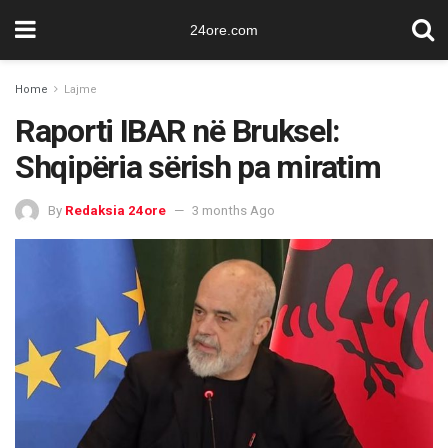
24ore.com
Home
Lajme
Raporti IBAR në Bruksel:
Shqipëria sërish pa miratim
By
Redaksia 24ore
3 months Ago