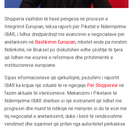
Shqipëria vazhdon të hasë pengesa në procesin e
Integrimit Europian, teksa raporti për Piketat e Ndërmjetme
IBAR, i lidhur drejtpërdrejt me avancimin e negociatave për
anëtarësim në
Bashkimin Europian
, mbetet ende pa miratim.
Ndërkohë, në Bruksel po diskutohen edhe çështje të tjera
që lidhen me ecurinë e reformave dhe pritshmëritë e
institucioneve europiane.
Sipas informacioneve që qarkullojnë, pezullimi i raportit
IBAR ka krijuar një situatë të re ngecjeje
Për Shqipërinë
në
fazën aktuale të vlerësimeve. Mekanizmi i Piketave të
Ndërmjetme IBAR shërben si një instrument që lidhet me
progresin dhe mund të ndikojë në mënyrën si do të ecin më
tej negociatat e anëtarësimit, duke i bërë të rëndësishme
vendimet dhe sqarimet që priten nga autoritetet përkatëse.