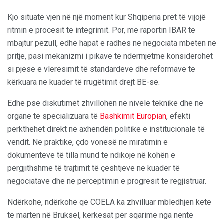
Kjo situatë vjen në një moment kur Shqipëria pret të vijojë
ritmin e procesit të integrimit. Por, me raportin IBAR të
mbajtur pezull, edhe hapat e radhës në negociata mbeten në
pritje, pasi mekanizmi i pikave të ndërmjetme konsiderohet
si pjesë e vlerësimit të standardeve dhe reformave të
kërkuara në kuadër të rrugëtimit drejt BE-së.
Edhe pse diskutimet zhvillohen në nivele teknike dhe në
organe të specializuara të
Bashkimit Europian
, efekti
përkthehet direkt në axhendën politike e institucionale të
vendit. Në praktikë, çdo vonesë në miratimin e
dokumenteve të tilla mund të ndikojë në kohën e
përgjithshme të trajtimit të çështjeve në kuadër të
negociatave dhe në perceptimin e progresit të regjistruar.
Ndërkohë, ndërkohë që COELA ka zhvilluar mbledhjen këtë
të martën në Bruksel, kërkesat për sqarime nga nëntë