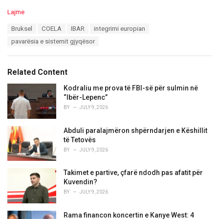
C
Lajme
a
T
Bruksel
COELA
IBAR
integrimi europian
t
a
e
pavarësia e sistemit gjyqësor
g
g
s
o
:
r
Related Content
i
e
Kodraliu me prova të FBI-së për sulmin në
s
“Ibër-Lepenc”
:
BY
JULY 9, 2026
Abduli paralajmëron shpërndarjen e Këshillit
të Tetovës
BY
JULY 9, 2026
Takimet e partive, çfarë ndodh pas afatit për
Kuvendin?
BY
JULY 9, 2026
Rama financon koncertin e Kanye West: 4