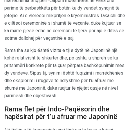
marrëdhënia Shqipëri–Japoni mbështetet në vlera dhe
parime të përbashkëta për botën ku dy vendet synojnë të
jetojnë. Ai e vlerësoi mikpritjen e kryeministres Takaichi dhe
e cilësoi ceremoninë si shumë të veçantë, duke kujtuar se
ka marrë pjesë edhe në ceremoni të tjera, por ajo e ditës së
sotme dallohej për veçantinë e saj.
Rama tha se kjo është vizita e tij e dytë në Japoni në një
kohë relativisht të shkurtër dhe, po ashtu, u shpreh se ka
pritshmëri konkrete për ta çuar përpara bashkëpunimin mes
dy vendeve. Sipas tij, synimi është fuqizimi i marrëdhënies
dhe eksplorimi i rrugëve të ndryshme për t’u afruar më
shumë me Japoninë, duke ruajtur të njëjtat qasje në nivel
parimesh dhe objektivash.
Rama flet për Indo-Paqësorin dhe
hapësirat për t’u afruar me Japoninë
Në fjalën e tij, kryeministri vuri theksin te baza e kësaj