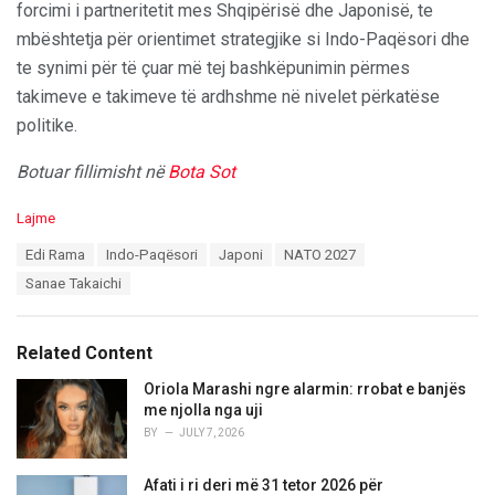
forcimi i partneritetit mes Shqipërisë dhe Japonisë, te
mbështetja për orientimet strategjike si Indo-Paqësori dhe
te synimi për të çuar më tej bashkëpunimin përmes
takimeve e takimeve të ardhshme në nivelet përkatëse
politike.
Botuar fillimisht në
Bota Sot
C
Lajme
a
T
Edi Rama
Indo-Paqësori
Japoni
NATO 2027
t
a
e
Sanae Takaichi
g
g
s
o
:
r
Related Content
i
e
Oriola Marashi ngre alarmin: rrobat e banjës
s
me njolla nga uji
:
BY
JULY 7, 2026
Afati i ri deri më 31 tetor 2026 për