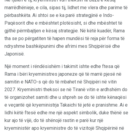
marrëdhënieje, e cila, sipas tij, lidhet me vlera dhe parime të
përbashkëta. Ai shtoi se e ka parë strategjinë e Indo-
Paqësorit dhe e mbështet plotësisht, si dhe mbështet të
gjithë përmbajtjen e kësaj strategjie. Në këtë kuadër, Rama
tha se po përgatiten të hapen mundësi të reja për forma të
ndryshme bashkëpunimi dhe afrimi mes Shqipërisë dhe
Japonisë.
Një moment i rëndësishëm i takimit ishte edhe ftesa që
Rama i bëri kryeministres japoneze që të marrë pjesë në
samitin e NATO-s që do të mbahet në Shqipëri në vitin
2027. Kryeministri theksoi se në Tiranë vitin e ardhshëm do
të organizohet samiti dhe u shpreh se do të ishte kënaqësi
e veçantë që kryeministrja Takaichi të jetë e pranishme. Ai e
lidhi këtë ftesë edhe me një aspekt simbolik, duke thënë se
kur ajo të vijë, do të shënojë rastin e parë kur një
kryeministër apo kryeministre do të vizitojë Shqipërinë në