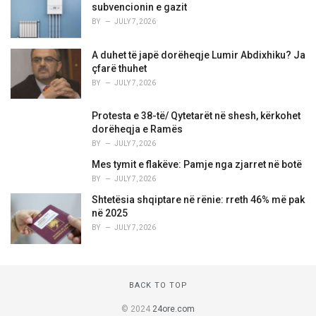
subvencionin e gazit
BY
JULY 7, 2026
A duhet të japë dorëheqje Lumir Abdixhiku? Ja
çfarë thuhet
BY
JULY 7, 2026
Protesta e 38-të/ Qytetarët në shesh, kërkohet
dorëheqja e Ramës
BY
JULY 7, 2026
Mes tymit e flakëve: Pamje nga zjarret në botë
BY
JULY 7, 2026
Shtetësia shqiptare në rënie: rreth 46% më pak
në 2025
BY
JULY 7, 2026
BACK TO TOP
© 2024
24ore.com