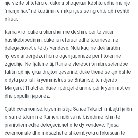
një vizitë shtetërore, duke u shoqëruar kështu edhe me një
“marrje hak” në kuptimin e mikpritjes së ngrohtë që i është
ofruar.
Rama vijoi duke u shprehur me dëshirë për të vijuar
bashkëbisedimin, duke iu referuar edhe takimeve me
delegacionet e të dy vendeve. Ndërkaq, në deklaratën
hyrëse ai përgëzoi homologen japoneze për fitoren në
zgjedhje. Në fjalën e tij, Rama e vlerësoi si mbresëlënëse
faktin që një grua drejton qeverinë, duke thënë se ajo është
e dyta pas ish-kryeministres së Britanisë, të ndjerës
Margaret Thatcher, duke i përcjellë urime për kryeministren
dhe popullin japonez.
Gjatë ceremonisë, kryeministrja Sanae Takaichi mbajti fjalën
e saj në takim me Ramën, ndërsa në bisedime ishin të
pranishëm edhe delegacionet e të dy vendeve. Pjesa
ceremoniale dhe mesazhet e shkëmbyera u fokusuan te