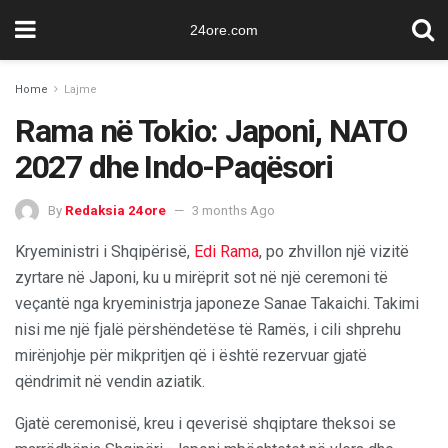
24ore.com
Home
Lajme
Rama në Tokio: Japoni, NATO
2027 dhe Indo-Paqësori
By
Redaksia 24ore
3 months Ago
Kryeministri i Shqipërisë,
Edi Rama
, po zhvillon një vizitë
zyrtare në Japoni, ku u mirëprit sot në një ceremoni të
veçantë nga kryeministrja japoneze Sanae Takaichi. Takimi
nisi me një fjalë përshëndetëse të Ramës, i cili shprehu
mirënjohje për mikpritjen që i është rezervuar gjatë
qëndrimit në vendin aziatik.
Gjatë ceremonisë, kreu i qeverisë shqiptare theksoi se