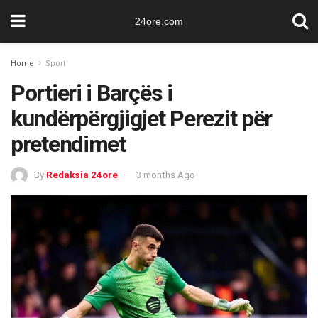
24ore.com
Home
Sport
Portieri i Barçës i
kundërpërgjigjet Perezit për
pretendimet
By
Redaksia 24ore
3 months Ago