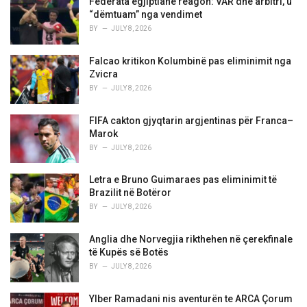
Federata egjiptiane reagon: VAR dhe arbitri, u
s
“dëmtuam” nga vendimet
:
BY
JULY 8, 2026
Falcao kritikon Kolumbinë pas eliminimit nga
Zvicra
BY
JULY 8, 2026
FIFA cakton gjyqtarin argjentinas për Franca–
Marok
BY
JULY 8, 2026
Letra e Bruno Guimaraes pas eliminimit të
Brazilit në Botëror
BY
JULY 8, 2026
Anglia dhe Norvegjia rikthehen në çerekfinale
të Kupës së Botës
BY
JULY 8, 2026
Ylber Ramadani nis aventurën te ARCA Çorum