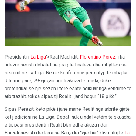
Presidenti i
La Liga
“>Real Madridit,
Florentino Perez
, i ka
ndezur sërish debatet në prag të finaleve dhe mbylljes së
sezonit në La Liga. Në një konferencë për shtyp të mbajtur
ditë më parë, 79-vjeçari ngriti akuza të rënda, duke
pretenduar se një sezon i tërë është ndikuar nga vendime të
arbitrazhit, teksa sipas tij Realit i janë hequr “18 pikë”.
Sipas Perezit, këto pikë i janë marrë Realit nga arbritë gjatë
këtij edicioni në La Liga. Debati nuk u ndal vetëm te skuadra
e tij, pasi presidenti i Realit bëri edhe akuza ndaj
Barcelonës. Ai deklaroi se Barça ka “vjedhur” disa tituj të
La