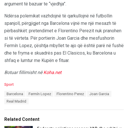
argument të bazuar te “vjedhja”.
Ndërsa polemikat vazhdojnë të qarkullojnë në futbollin
spanjoll, përgjigjet nga Barcelona vijnë me një mesazh të
përbashkët: pretendimet e Florentino Perezit nuk pranohen
si të vërteta. Për portierin Joan Garcia dhe mesfushorin
Fermín Lopez, çështja mbyllet te ajo që është parë në fushë
dhe te fryma e skuadrës pas El Clasicos, ku Barcelona u
shfaq e lumtur me Kupën e fituar.
Botuar fillimisht në
Koha.net
C
Sport
a
T
Barcelona
Fermín Lopez
Florentino Perez
Joan Garcia
t
a
e
Real Madrid
g
g
s
o
:
r
Related Content
i
e