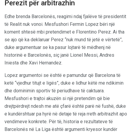
Perezit për arbitrazhin
Edhe brenda Barcelonës, reagimi ndaj fjalëve të presidentit
të Realit nuk vonoi. Mesfushori Fermin Lopez bëri një
koment shtesë mbi pretendimet e Florentino Perez. Ai tha
se ajo që ka deklaruar Perez “nuk mund të jetë e vërtetë”,
duke argumentuar se ka pasur lojtarë të mëdhenj në
historinë e Barcelonës, siç janë Lionel Messi, Andres
Iniesta dhe Xavi Hernandez.
Lopez argumentoi se është e pamundur që Barcelona të
ketë “vjedhur titujt e ligës”, duke e lidhur këtë me ndikimin
dhe dominimin sportiv të periudhave të caktuara.
Mesfushori e trajtoi akuzën si një pretendim që bie
drejtpërdrejt ndesh me atë çfarë është parë në fushë, duke
e kundërshtuar pa hyrë në detaje të reja rreth arbitrazhit apo
vendimeve konkrete. Për të, historia e rezultateve të
Barcelonës në La Liga është argumenti kryesor kundër