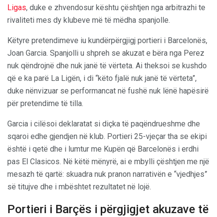
Ligas
, duke e zhvendosur kështu çështjen nga arbitrazhi te
rivaliteti mes dy klubeve më të mëdha spanjolle.
Këtyre pretendimeve iu kundërpërgjigj portieri i Barcelonës,
Joan Garcia. Spanjolli u shpreh se akuzat e bëra nga Perez
nuk qëndrojnë dhe nuk janë të vërteta. Ai theksoi se kushdo
që e ka parë La Ligën, i di “këto fjalë nuk janë të vërteta”,
duke nënvizuar se performancat në fushë nuk lënë hapësirë
për pretendime të tilla.
Garcia i cilësoi deklaratat si diçka të paqëndrueshme dhe
sqaroi edhe gjendjen në klub. Portieri 25-vjeçar tha se ekipi
është i qetë dhe i lumtur me Kupën që Barcelonës i erdhi
pas El Clasicos. Në këtë mënyrë, ai e mbylli çështjen me një
mesazh të qartë: skuadra nuk pranon narrativën e “vjedhjes”
së titujve dhe i mbështet rezultatet në lojë.
Portieri i Barçës i përgjigjet akuzave të