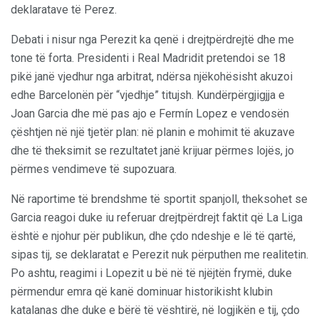
deklaratave të Perez.
Debati i nisur nga Perezit ka qenë i drejtpërdrejtë dhe me
tone të forta. Presidenti i Real Madridit pretendoi se 18
pikë janë vjedhur nga arbitrat, ndërsa njëkohësisht akuzoi
edhe Barcelonën për “vjedhje” titujsh. Kundërpërgjigjja e
Joan Garcia dhe më pas ajo e Fermín Lopez e vendosën
çështjen në një tjetër plan: në planin e mohimit të akuzave
dhe të theksimit se rezultatet janë krijuar përmes lojës, jo
përmes vendimeve të supozuara.
Në raportime të brendshme të sportit spanjoll, theksohet se
Garcia reagoi duke iu referuar drejtpërdrejt faktit që La Liga
është e njohur për publikun, dhe çdo ndeshje e lë të qartë,
sipas tij, se deklaratat e Perezit nuk përputhen me realitetin.
Po ashtu, reagimi i Lopezit u bë në të njëjtën frymë, duke
përmendur emra që kanë dominuar historikisht klubin
katalanas dhe duke e bërë të vështirë, në logjikën e tij, çdo