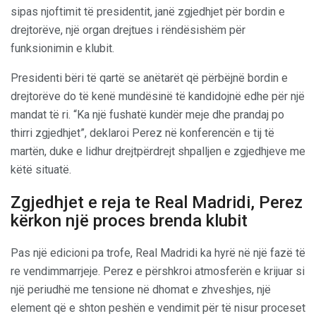
sipas njoftimit të presidentit, janë zgjedhjet për bordin e
drejtorëve, një organ drejtues i rëndësishëm për
funksionimin e klubit.
Presidenti bëri të qartë se anëtarët që përbëjnë bordin e
drejtorëve do të kenë mundësinë të kandidojnë edhe për një
mandat të ri. “Ka një fushatë kundër meje dhe prandaj po
thirri zgjedhjet”, deklaroi Perez në konferencën e tij të
martën, duke e lidhur drejtpërdrejt shpalljen e zgjedhjeve me
këtë situatë.
Zgjedhjet e reja te Real Madridi, Perez
kërkon një proces brenda klubit
Pas një edicioni pa trofe, Real Madridi ka hyrë në një fazë të
re vendimmarrjeje. Perez e përshkroi atmosferën e krijuar si
një periudhë me tensione në dhomat e zhveshjes, një
element që e shton peshën e vendimit për të nisur proceset