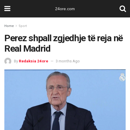
24ore.com
Home
Sport
Perez shpall zgjedhje të reja në
Real Madrid
By
Redaksia 24ore
3 months Ago