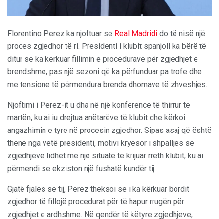
Florentino Perez ka njoftuar se
Real Madridi
do të nisë një
proces zgjedhor të ri. Presidenti i klubit spanjoll ka bërë të
ditur se ka kërkuar fillimin e procedurave për zgjedhjet e
brendshme, pas një sezoni që ka përfunduar pa trofe dhe
me tensione të përmendura brenda dhomave të zhveshjes.
Njoftimi i Perez-it u dha në një konferencë të thirrur të
martën, ku ai iu drejtua anëtarëve të klubit dhe kërkoi
angazhimin e tyre në procesin zgjedhor. Sipas asaj që është
thënë nga vetë presidenti, motivi kryesor i shpalljes së
zgjedhjeve lidhet me një situatë të krijuar rreth klubit, ku ai
përmendi se ekziston një fushatë kundër tij.
Gjatë fjalës së tij, Perez theksoi se i ka kërkuar bordit
zgjedhor të fillojë procedurat për të hapur rrugën për
zgjedhjet e ardhshme. Në qendër të këtyre zgjedhjeve,