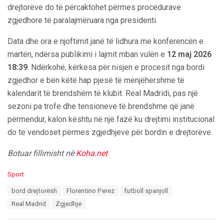
drejtorëve do të përcaktohet përmes procedurave
zgjedhore të paralajmëruara nga presidenti.
Data dhe ora e njoftimit janë të lidhura me konferencën e
martën, ndërsa publikimi i lajmit mban vulën e
12 maj 2026
18:39
. Ndërkohë, kërkesa për nisjen e procesit nga bordi
zgjedhor e bën këtë hap pjesë të menjëhershme të
kalendarit të brendshëm të klubit. Real Madridi, pas një
sezoni pa trofe dhe tensioneve të brendshme që janë
përmendur, kalon kështu në një fazë ku drejtimi institucional
do të vendoset përmes zgjedhjeve për bordin e drejtorëve.
Botuar fillimisht në
Koha.net
C
Sport
a
T
bord drejtorësh
Florentino Perez
futboll spanjoll
t
a
e
Real Madrid
Zgjedhje
g
g
s
o