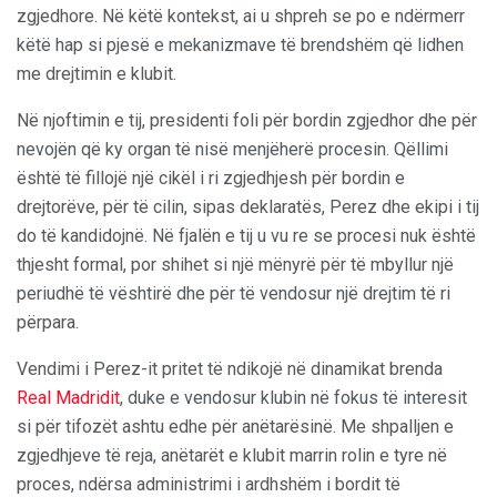
zgjedhore. Në këtë kontekst, ai u shpreh se po e ndërmerr
këtë hap si pjesë e mekanizmave të brendshëm që lidhen
me drejtimin e klubit.
Në njoftimin e tij, presidenti foli për bordin zgjedhor dhe për
nevojën që ky organ të nisë menjëherë procesin. Qëllimi
është të fillojë një cikël i ri zgjedhjesh për bordin e
drejtorëve, për të cilin, sipas deklaratës, Perez dhe ekipi i tij
do të kandidojnë. Në fjalën e tij u vu re se procesi nuk është
thjesht formal, por shihet si një mënyrë për të mbyllur një
periudhë të vështirë dhe për të vendosur një drejtim të ri
përpara.
Vendimi i Perez-it pritet të ndikojë në dinamikat brenda
Real Madridit
, duke e vendosur klubin në fokus të interesit
si për tifozët ashtu edhe për anëtarësinë. Me shpalljen e
zgjedhjeve të reja, anëtarët e klubit marrin rolin e tyre në
proces, ndërsa administrimi i ardhshëm i bordit të