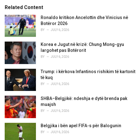
:
r
Related Content
i
e
Ronaldo kritikon Ancelottin dhe Vinicius në
s
Botëror 2026
:
BY
JULY 6, 2026
Korea e Jugut në krizë: Chung Mong-gyu
largohet pas Botërorit
BY
JULY 6, 2026
Trump: i kërkova Infantinos rishikim të kartonit
të kuq
BY
JULY 6, 2026
SHBA–Belgjikë: ndeshja e dytë brenda pak
muajsh
BY
JULY 6, 2026
Belgjika i bën apel FIFA-s për Balogunin
BY
JULY 6, 2026