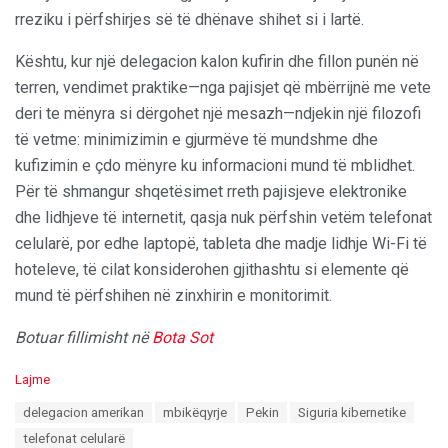
rreziku i përfshirjes së të dhënave shihet si i lartë.
Kështu, kur një delegacion kalon kufirin dhe fillon punën në
terren, vendimet praktike—nga pajisjet që mbërrijnë me vete
deri te mënyra si dërgohet një mesazh—ndjekin një filozofi
të vetme: minimizimin e gjurmëve të mundshme dhe
kufizimin e çdo mënyre ku informacioni mund të mblidhet.
Për të shmangur shqetësimet rreth pajisjeve elektronike
dhe lidhjeve të internetit, qasja nuk përfshin vetëm telefonat
celularë, por edhe laptopë, tableta dhe madje lidhje Wi-Fi të
hoteleve, të cilat konsiderohen gjithashtu si elemente që
mund të përfshihen në zinxhirin e monitorimit.
Botuar fillimisht në
Bota Sot
C
Lajme
a
T
delegacion amerikan
mbikëqyrje
Pekin
Siguria kibernetike
t
a
e
telefonat celularë
g