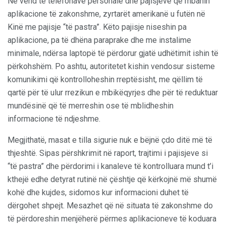
Në vend të telefonave personalë dhe pajisjeve që mbanin
aplikacione të zakonshme, zyrtarët amerikanë u futën në
Kinë me pajisje “të pastra”. Këto pajisje niseshin pa
aplikacione, pa të dhëna paraprake dhe me instalime
minimale, ndërsa laptopë të përdorur gjatë udhëtimit ishin të
përkohshëm. Po ashtu, autoritetet kishin vendosur sisteme
komunikimi që kontrolloheshin rreptësisht, me qëllim të
qartë për të ulur rrezikun e mbikëqyrjes dhe për të reduktuar
mundësinë që të merreshin ose të mblidheshin
informacione të ndjeshme.
Megjithatë, masat e tilla sigurie nuk e bëjnë çdo ditë më të
thjeshtë. Sipas përshkrimit në raport, trajtimi i pajisjeve si
“të pastra” dhe përdorimi i kanaleve të kontrolluara mund t’i
kthejë edhe detyrat rutinë në çështje që kërkojnë më shumë
kohë dhe kujdes, sidomos kur informacioni duhet të
dërgohet shpejt. Mesazhet që në situata të zakonshme do
të përdoreshin menjëherë përmes aplikacioneve të koduara