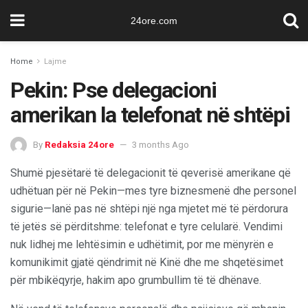
24ore.com
Home
Lajme
Pekin: Pse delegacioni
amerikan la telefonat në shtëpi
By
Redaksia 24ore
3 months Ago
Shumë pjesëtarë të delegacionit të qeverisë amerikane që
udhëtuan për në Pekin—mes tyre biznesmenë dhe personel
sigurie—lanë pas në shtëpi një nga mjetet më të përdorura
të jetës së përditshme: telefonat e tyre celularë. Vendimi
nuk lidhej me lehtësimin e udhëtimit, por me mënyrën e
komunikimit gjatë qëndrimit në Kinë dhe me shqetësimet
për mbikëqyrje, hakim apo grumbullim të të dhënave.