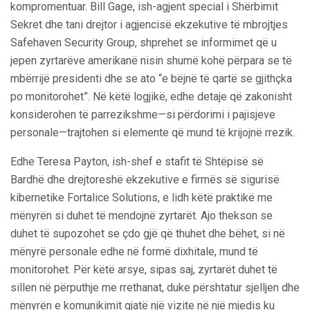
kompromentuar. Bill Gage, ish-agjent special i Shërbimit
Sekret dhe tani drejtor i agjencisë ekzekutive të mbrojtjes
Safehaven Security Group, shprehet se informimet që u
jepen zyrtarëve amerikanë nisin shumë kohë përpara se të
mbërrijë presidenti dhe se ato “e bëjnë të qartë se gjithçka
po monitorohet”. Në këtë logjikë, edhe detaje që zakonisht
konsiderohen të parrezikshme—si përdorimi i pajisjeve
personale—trajtohen si elemente që mund të krijojnë rrezik.
Edhe Teresa Payton, ish-shef e stafit të Shtëpisë së
Bardhë dhe drejtoreshë ekzekutive e firmës së sigurisë
kibernetike Fortalice Solutions, e lidh këtë praktikë me
mënyrën si duhet të mendojnë zyrtarët. Ajo thekson se
duhet të supozohet se çdo gjë që thuhet dhe bëhet, si në
mënyrë personale edhe në formë dixhitale, mund të
monitorohet. Për këtë arsye, sipas saj, zyrtarët duhet të
sillen në përputhje me rrethanat, duke përshtatur sjelljen dhe
mënyrën e komunikimit gjatë një vizite në një mjedis ku