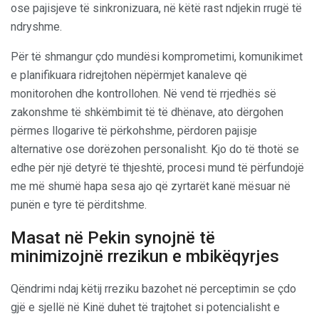
ose pajisjeve të sinkronizuara, në këtë rast ndjekin rrugë të
ndryshme.
Për të shmangur çdo mundësi komprometimi, komunikimet
e planifikuara ridrejtohen nëpërmjet kanaleve që
monitorohen dhe kontrollohen. Në vend të rrjedhës së
zakonshme të shkëmbimit të të dhënave, ato dërgohen
përmes llogarive të përkohshme, përdoren pajisje
alternative ose dorëzohen personalisht. Kjo do të thotë se
edhe për një detyrë të thjeshtë, procesi mund të përfundojë
me më shumë hapa sesa ajo që zyrtarët kanë mësuar në
punën e tyre të përditshme.
Masat në Pekin synojnë të
minimizojnë rrezikun e mbikëqyrjes
Qëndrimi ndaj këtij rreziku bazohet në perceptimin se çdo
gjë e sjellë në Kinë duhet të trajtohet si potencialisht e