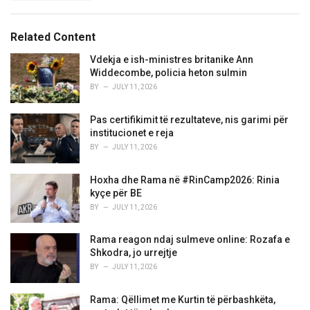
g
s
o
:
r
Related Content
i
e
Vdekja e ish-ministres britanike Ann
s
Widdecombe, policia heton sulmin
:
BY
JULY 11, 2026
Pas certifikimit të rezultateve, nis garimi për
institucionet e reja
BY
JULY 11, 2026
Hoxha dhe Rama në #RinCamp2026: Rinia
kyçe për BE
BY
JULY 11, 2026
Rama reagon ndaj sulmeve online: Rozafa e
Shkodra, jo urrejtje
BY
JULY 11, 2026
Rama: Qëllimet me Kurtin të përbashkëta,