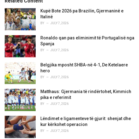
Related Content
:
r
i
Kupë Bote 2026 pa Brazilin, Gjermaninë e
e
Italinë
s
BY
JULY 7, 2026
:
Ronaldo qan pas eliminimit të Portugalisë nga
Spanja
BY
JULY 7, 2026
Belgjika mposht SHBA-në 4-1, De Ketelaere
hero
BY
JULY 7, 2026
Matthaus: Gjermania të rindërtohet, Kimmich
pika e referimit
BY
JULY 7, 2026
Lëndimet e ligamenteve të gjurit: shenjat dhe
kur kërkohet operacion
BY
JULY 7, 2026