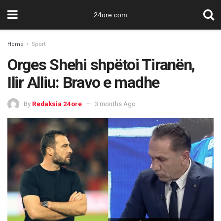
24ore.com
Home
Sport
Orges Shehi shpëtoi Tiranën,
Ilir Alliu: Bravo e madhe
By
Redaksia 24ore
3 months Ago