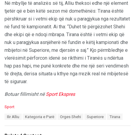
Në mbyllje të analizës së tij, Alliu theksoi edhe një element
tjetër që e bën këtë sezon më domethënës: Tirana është
përshkruar si i vetmi ekip që nuk u paragjykua nga rezultatet
në fund të kampionatit. Ai tha: “Duhet të përgëzohet Shehi
dhe ekipi që e ndoqi mbrapa. Tirana është i vetmi ekip që
nuk u paragjykua asnjëherë në fundin e këtij kampionati dhe
mbijetoi në Superiore, me djersën e saj.” Kjo përmbledhje e
vlerësimit përforcon idenë se rikthimi i Tiranës u ndërtua
hap pas hapi, me punë konkrete dhe me një seri vendimesh
të drejta, derisa situata u kthye nga rrezik real në mbijetesë
të siguruar.
Botuar fillimisht në
Sport Ekspres
C
Sport
a
T
Ilir Alliu
Kategoria e Parë
Orges Shehi
Superiore
Tirana
t
a
e
g
g
s
o