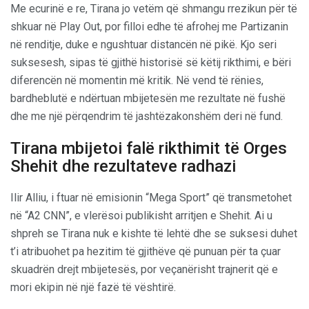
Me ecurinë e re, Tirana jo vetëm që shmangu rrezikun për të
shkuar në Play Out, por filloi edhe të afrohej me Partizanin
në renditje, duke e ngushtuar distancën në pikë. Kjo seri
suksesesh, sipas të gjithë historisë së këtij rikthimi, e bëri
diferencën në momentin më kritik. Në vend të rënies,
bardheblutë e ndërtuan mbijetesën me rezultate në fushë
dhe me një përqendrim të jashtëzakonshëm deri në fund.
Tirana mbijetoi falë rikthimit të Orges
Shehit dhe rezultateve radhazi
Ilir Alliu, i ftuar në emisionin “Mega Sport” që transmetohet
në “A2 CNN”, e vlerësoi publikisht arritjen e Shehit. Ai u
shpreh se Tirana nuk e kishte të lehtë dhe se suksesi duhet
t’i atribuohet pa hezitim të gjithëve që punuan për ta çuar
skuadrën drejt mbijetesës, por veçanërisht trajnerit që e
mori ekipin në një fazë të vështirë.