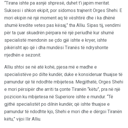
“Tirana ishte pa asnjë shpresë, duhet t’i japim meritat.
Suksesi i shkon ekipit, por sidomos trajnerit Orges Shehi. E
mori ekipin në një moment aq të vështirë dhe i ka dhënë
shumë kredite vetes pas kësaj,” tha Alliu. Sipas tij, vendimi
për ta çuar skuadrën përpara në një periudhë kur shumë
specialistë mendonin se çdo gjë ishte e kryer, ishte
pikërisht ajo që i dha mundësi Tiranës të ndryshonte
rrjedhën e sezonit.
Alliu shtoi se në atë kohë, pjesa më e madhe e
specialistëve po dilte kundër, duke e konsideruar thuajse të
pamundur që të ndodhte mbijetesa. Megjithatë, Orges Shehi
e mori përsipër dhe arriti ta çonte Tiranën “këtu”, pra në një
pozicion ku mbijetesa në Superiore ishte e mundur. “Të
gjithë specialistët po dilnin kundër, që ishte thuajse e
pamundur të ndodhte kjo, Shehi e mori dhe e dërgoi Tiranën
këtu,” vijoi Ilir Alliu.