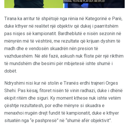
Tirana ka arritur të shpëtojë nga rënia në Kategorinë e Parë,
duke kthyer në realitet një objektiv që dukej i paarritshëm
pas nisjes së kampionatit. Bardheblutë e nisën sezonin në
mënyrën më të vështirë, me rezultate që krijuan dyshim të
madh dhe e vendosën skuadrën nën presion të
vazhdueshëm. Në atë fazë, askush nuk fliste për një rikthim
të mundshëm dhe besimi për mbijetesë ishte shumë i
dobët.
Ndryshimi nisi kur në stolin e Tiranës erdhi trajneri Orges
Shehi. Pas kësaj, fitoret nisën të vinin radhazi, duke i dhënë
ekipit ritëm dhe siguri. Ky moment kthese nuk ishte vetëm
çështje rezultatesh, por edhe mënyre si skuadra e
menaxhoi rrugën drejt fundit të kampionatit, duke e kthyer
situatën nga “e pashpresë” në “shumë afër objektivit”.