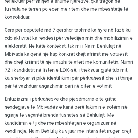
reflektuar përfshirjen e shumë njerëzve, çka tregon se
fushata në terren po ecën me ritëm dhe me mbështetje të
konsoliduar.
Gara për deputetë më 7 qershor tashmë ka hyrë në fazë ku
çdo aktivitet ka rëndësi për vetëdijesimin dhe mobilizimin e
elektoratit. Në këtë kontekst, takimi i Naim Behlulajt në
Mbivada ka qenë një hap konkret drejt afrimit me votuesit
dhe drejt krijimit të një imazhi të afërt me komunitetin. Numri
72 i kandidatit në listën e LDK-së, i theksuar gjatë tubimit,
ka shërbyer si pikë identifikimi për përkrahësit dhe si thirrje
për të vazhduar angazhimin deri në ditën e votimit.
Entuziazmi i përkrahësve dhe pjesëmarrja e të gjitha
nëndegjeve të Mbivadës e kanë bërë takimin e sotëm një
ngjarje të veçantë brenda fushatës së Behlulajt. Me
kandidimin e tij dhe me mbështetjen e organizuar në
vendlindje, Naim Behlulaj ka vijuar me intensitet rrugën drejt