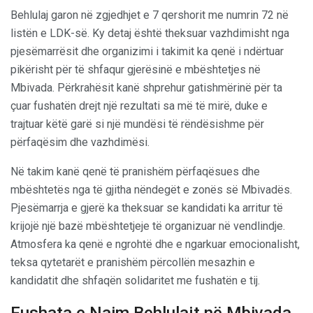
Behlulaj garon në zgjedhjet e 7 qershorit me numrin 72 në
listën e LDK-së. Ky detaj është theksuar vazhdimisht nga
pjesëmarrësit dhe organizimi i takimit ka qenë i ndërtuar
pikërisht për të shfaqur gjerësinë e mbështetjes në
Mbivada. Përkrahësit kanë shprehur gatishmërinë për ta
çuar fushatën drejt një rezultati sa më të mirë, duke e
trajtuar këtë garë si një mundësi të rëndësishme për
përfaqësim dhe vazhdimësi.
Në takim kanë qenë të pranishëm përfaqësues dhe
mbështetës nga të gjitha nëndegët e zonës së Mbivadës.
Pjesëmarrja e gjerë ka theksuar se kandidati ka arritur të
krijojë një bazë mbështetjeje të organizuar në vendlindje.
Atmosfera ka qenë e ngrohtë dhe e ngarkuar emocionalisht,
teksa qytetarët e pranishëm përcollën mesazhin e
kandidatit dhe shfaqën solidaritet me fushatën e tij.