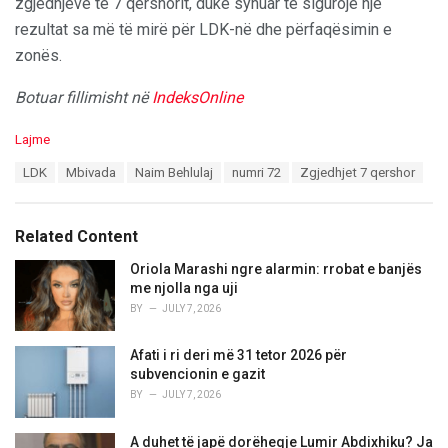
zgjedhjeve të 7 qershorit, duke synuar të sigurojë një
rezultat sa më të mirë për LDK-në dhe përfaqësimin e
zonës.
Botuar fillimisht në
IndeksOnline
C
Lajme
a
T
LDK
Mbivada
Naim Behlulaj
numri 72
Zgjedhjet 7 qershor
t
a
e
g
g
s
o
Related Content
:
r
i
Oriola Marashi ngre alarmin: rrobat e banjës
e
me njolla nga uji
s
BY
JULY 7, 2026
:
Afati i ri deri më 31 tetor 2026 për
subvencionin e gazit
BY
JULY 7, 2026
A duhet të japë dorëheqje Lumir Abdixhiku? Ja