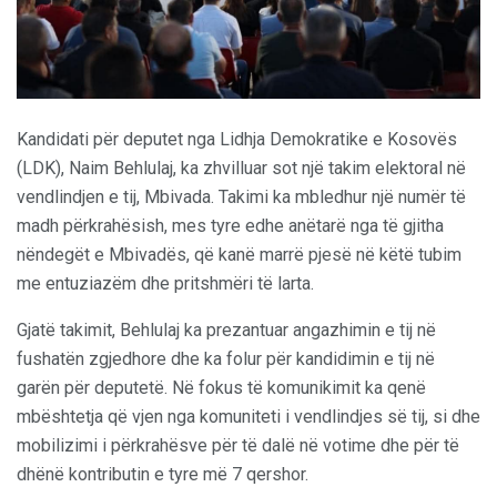
Kandidati për deputet nga Lidhja Demokratike e Kosovës
(LDK), Naim Behlulaj, ka zhvilluar sot një takim elektoral në
vendlindjen e tij, Mbivada. Takimi ka mbledhur një numër të
madh përkrahësish, mes tyre edhe anëtarë nga të gjitha
nëndegët e Mbivadës, që kanë marrë pjesë në këtë tubim
me entuziazëm dhe pritshmëri të larta.
Gjatë takimit, Behlulaj ka prezantuar angazhimin e tij në
fushatën zgjedhore dhe ka folur për kandidimin e tij në
garën për deputetë. Në fokus të komunikimit ka qenë
mbështetja që vjen nga komuniteti i vendlindjes së tij, si dhe
mobilizimi i përkrahësve për të dalë në votime dhe për të
dhënë kontributin e tyre më 7 qershor.