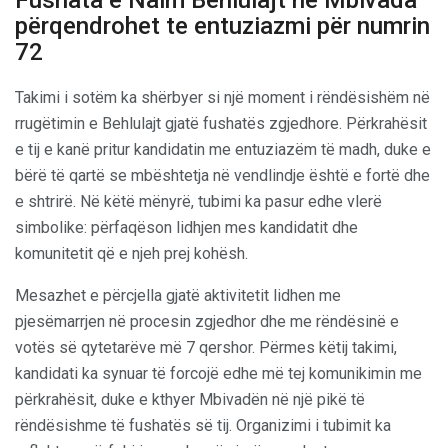
Fushata e Naim Behlulajt në Mbivada
përqendrohet te entuziazmi për numrin
72
Takimi i sotëm ka shërbyer si një moment i rëndësishëm në
rrugëtimin e Behlulajt gjatë fushatës zgjedhore. Përkrahësit
e tij e kanë pritur kandidatin me entuziazëm të madh, duke e
bërë të qartë se mbështetja në vendlindje është e fortë dhe
e shtrirë. Në këtë mënyrë, tubimi ka pasur edhe vlerë
simbolike: përfaqëson lidhjen mes kandidatit dhe
komunitetit që e njeh prej kohësh.
Mesazhet e përcjella gjatë aktivitetit lidhen me
pjesëmarrjen në procesin zgjedhor dhe me rëndësinë e
votës së qytetarëve më 7 qershor. Përmes këtij takimi,
kandidati ka synuar të forcojë edhe më tej komunikimin me
përkrahësit, duke e kthyer Mbivadën në një pikë të
rëndësishme të fushatës së tij. Organizimi i tubimit ka