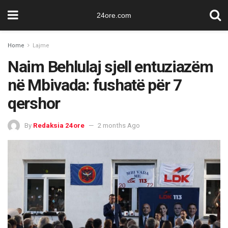
24ore.com
Home
Lajme
Naim Behlulaj sjell entuziazëm
në Mbivada: fushatë për 7
qershor
By
Redaksia 24ore
2 months Ago