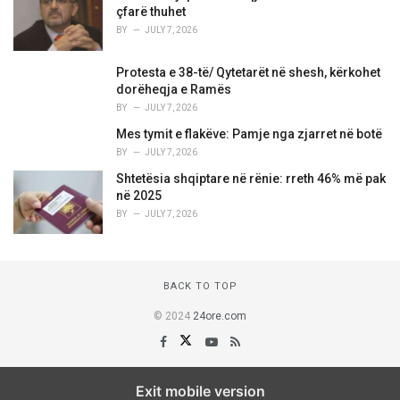
çfarë thuhet
BY
JULY 7, 2026
Protesta e 38-të/ Qytetarët në shesh, kërkohet
dorëheqja e Ramës
BY
JULY 7, 2026
Mes tymit e flakëve: Pamje nga zjarret në botë
BY
JULY 7, 2026
Shtetësia shqiptare në rënie: rreth 46% më pak
në 2025
BY
JULY 7, 2026
BACK TO TOP
© 2024
24ore.com
Exit mobile version