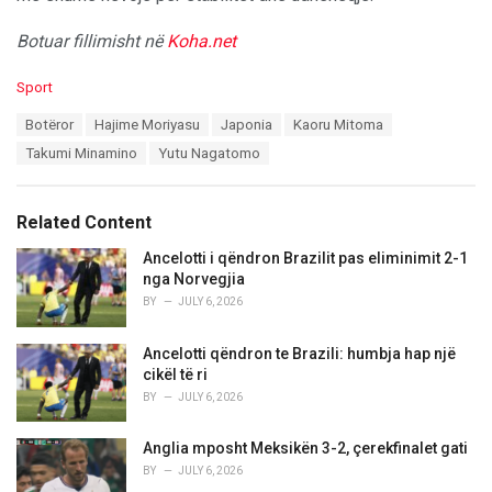
Botuar fillimisht në
Koha.net
C
Sport
a
T
Botëror
Hajime Moriyasu
Japonia
Kaoru Mitoma
t
a
e
Takumi Minamino
Yutu Nagatomo
g
g
s
o
:
r
Related Content
i
e
Ancelotti i qëndron Brazilit pas eliminimit 2-1
s
nga Norvegjia
:
BY
JULY 6, 2026
Ancelotti qëndron te Brazili: humbja hap një
cikël të ri
BY
JULY 6, 2026
Anglia mposht Meksikën 3-2, çerekfinalet gati
BY
JULY 6, 2026