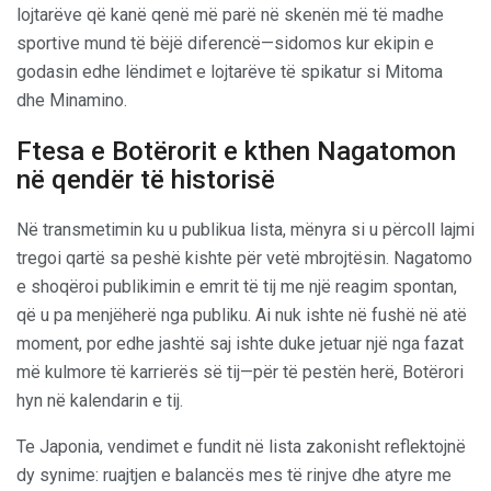
lojtarëve që kanë qenë më parë në skenën më të madhe
sportive mund të bëjë diferencë—sidomos kur ekipin e
godasin edhe lëndimet e lojtarëve të spikatur si Mitoma
dhe Minamino.
Ftesa e Botërorit e kthen Nagatomon
në qendër të historisë
Në transmetimin ku u publikua lista, mënyra si u përcoll lajmi
tregoi qartë sa peshë kishte për vetë mbrojtësin. Nagatomo
e shoqëroi publikimin e emrit të tij me një reagim spontan,
që u pa menjëherë nga publiku. Ai nuk ishte në fushë në atë
moment, por edhe jashtë saj ishte duke jetuar një nga fazat
më kulmore të karrierës së tij—për të pestën herë, Botërori
hyn në kalendarin e tij.
Te Japonia, vendimet e fundit në lista zakonisht reflektojnë
dy synime: ruajtjen e balancës mes të rinjve dhe atyre me