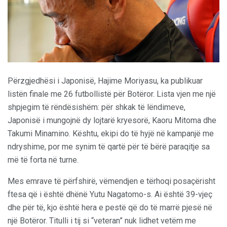
Përzgjedhësi i Japonisë, Hajime Moriyasu, ka publikuar
listën finale me 26 futbollistë për Botëror. Lista vjen me një
shpjegim të rëndësishëm: për shkak të lëndimeve,
Japonisë i mungojnë dy lojtarë kryesorë, Kaoru Mitoma dhe
Takumi Minamino. Kështu, ekipi do të hyjë në kampanjë me
ndryshime, por me synim të qartë për të bërë paraqitje sa
më të forta në turne.
Mes emrave të përfshirë, vëmendjen e tërhoqi posaçërisht
ftesa që i është dhënë Yutu Nagatomo-s. Ai është 39-vjeç
dhe për të, kjo është hera e pestë që do të marrë pjesë në
një Botëror. Titulli i tij si “veteran” nuk lidhet vetëm me