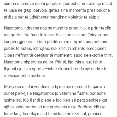
numrin e turneve që ka përjetuar, por edhe me rolin që mund
të luajë në grup: përvoja, qetësia në momente presioni dhe
aftësia për të udhëhequr mendimin kolektiv të ekipit.
Nagatomo, ndryshe nga sa mund të pritet, nuk e priti ftesën
me qetësi. Në fund të karrierës, ai po luan për Tokyon, por
kur përzgjedhësi e bëri publik emrin e tij në transmetimin
publik të listës, mbrojtësi nuk arriti t’i mbante emocionet.
Sipas rrëfimit të detajuar të momentit, sapo selektori e thirri,
Nagatomo shpërtheu në lot. Për të, kjo thirrje nuk ishte
thjesht një lajm sportiv—ishte rikthim brenda një ëndrre të
realizuar edhe një herë.
Moriyasu e lidhi vendimin e tij me një element të qartë: i
duhet përvoja e Nagatomos jo vetëm në fushë, por edhe
jashtë saj. Kjo është pjesë e logjikës së përzgjedhjes kur
një skuadër përballet me presionin e një Botërori. Në një
turne ku çdo detaj mund të ndikojë në rezultat, prania e