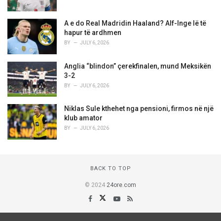
A e do Real Madridin Haaland? Alf-Inge lë të
hapur të ardhmen
BY
JULY 6, 2026
Anglia “blindon” çerekfinalen, mund Meksikën
3-2
BY
JULY 6, 2026
Niklas Sule kthehet nga pensioni, firmos në një
klub amator
BY
JULY 6, 2026
BACK TO TOP
© 2024
24ore.com