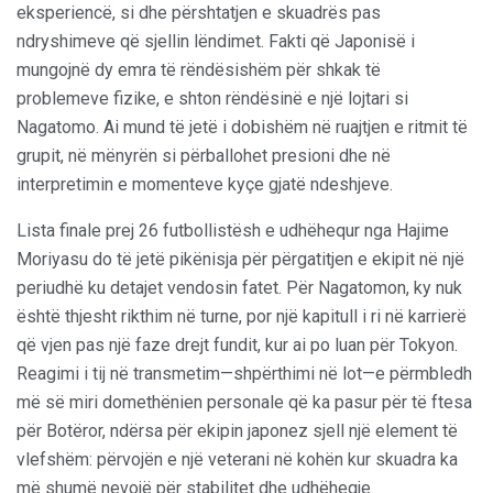
eksperiencë, si dhe përshtatjen e skuadrës pas
ndryshimeve që sjellin lëndimet. Fakti që Japonisë i
mungojnë dy emra të rëndësishëm për shkak të
problemeve fizike, e shton rëndësinë e një lojtari si
Nagatomo. Ai mund të jetë i dobishëm në ruajtjen e ritmit të
grupit, në mënyrën si përballohet presioni dhe në
interpretimin e momenteve kyçe gjatë ndeshjeve.
Lista finale prej 26 futbollistësh e udhëhequr nga Hajime
Moriyasu do të jetë pikënisja për përgatitjen e ekipit në një
periudhë ku detajet vendosin fatet. Për Nagatomon, ky nuk
është thjesht rikthim në turne, por një kapitull i ri në karrierë
që vjen pas një faze drejt fundit, kur ai po luan për Tokyon.
Reagimi i tij në transmetim—shpërthimi në lot—e përmbledh
më së miri domethënien personale që ka pasur për të ftesa
për Botëror, ndërsa për ekipin japonez sjell një element të
vlefshëm: përvojën e një veterani në kohën kur skuadra ka
më shumë nevojë për stabilitet dhe udhëheqje.