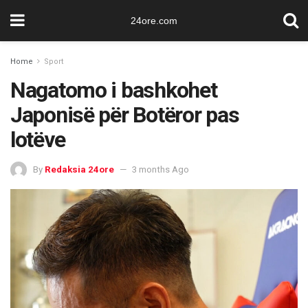
24ore.com
Home
Sport
Nagatomo i bashkohet
Japonisë për Botëror pas
lotëve
By
Redaksia 24ore
3 months Ago