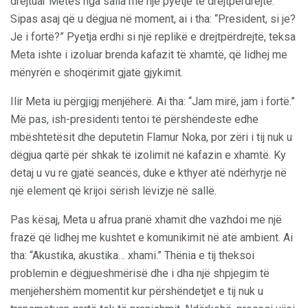
drejtuar Metës nga salla me një pyetje të drejtpërdrejtë.
Sipas asaj që u dëgjua në moment, ai i tha: “President, si je?
Je i fortë?” Pyetja erdhi si një replikë e drejtpërdrejtë, teksa
Meta ishte i izoluar brenda kafazit të xhamtë, që lidhej me
mënyrën e shoqërimit gjatë gjykimit.
Ilir Meta iu përgjigj menjëherë. Ai tha: “Jam mirë, jam i fortë.”
Më pas, ish-presidenti tentoi të përshëndeste edhe
mbështetësit dhe deputetin Flamur Noka, por zëri i tij nuk u
dëgjua qartë për shkak të izolimit në kafazin e xhamtë. Ky
detaj u vu re gjatë seancës, duke e kthyer atë ndërhyrje në
një element që krijoi sërish lëvizje në sallë.
Pas kësaj, Meta u afrua pranë xhamit dhe vazhdoi me një
frazë që lidhej me kushtet e komunikimit në atë ambient. Ai
tha: “Akustika, akustika… xhami.” Thënia e tij theksoi
problemin e dëgjueshmërisë dhe i dha një shpjegim të
menjëhershëm momentit kur përshëndetjet e tij nuk u