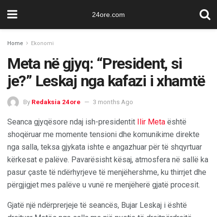
24ore.com
Home
Ekonomi
Meta në gjyq: “President, si
je?” Leskaj nga kafazi i xhamtë
By
Redaksia 24ore
3 months Ago
Seanca gjyqësore ndaj ish-presidentit
Ilir Meta
është
shoqëruar me momente tensioni dhe komunikime direkte
nga salla, teksa gjykata ishte e angazhuar për të shqyrtuar
kërkesat e palëve. Pavarësisht kësaj, atmosfera në sallë ka
pasur çaste të ndërhyrjeve të menjëhershme, ku thirrjet dhe
përgjigjet mes palëve u vunë re menjëherë gjatë procesit.
Gjatë një ndërprerjeje të seancës, Bujar Leskaj i është