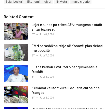
T
Bujar Leskaj
Ekonomi
gjyqi
Ilir Meta
masa sigurie
t
a
e
g
g
s
o
Related Content
:
r
i
Lejet e punës po rriten 43%: mungesa e stafit
e
shtyn bizneset
s
BY
JULY 8, 2026
:
FMN parashikon rritje në Kosovë, plas debati
me opozitën
BY
JULY 7, 2026
Fusha kërkon TVSH zero për qumështin e
freskët
BY
JULY 6, 2026
Këmbimi valutor: kursi i dollarit, euros dhe
frangës
BY
JULY 6, 2026