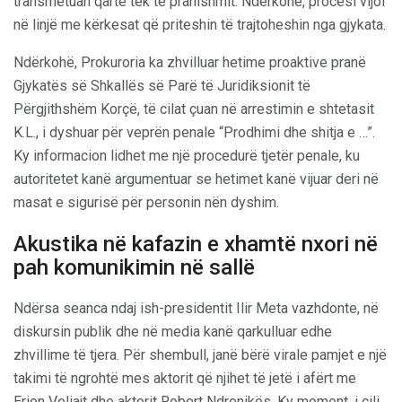
transmetuan qartë tek të pranishmit. Ndërkohë, procesi vijoi
në linjë me kërkesat që priteshin të trajtoheshin nga gjykata.
Ndërkohë, Prokuroria ka zhvilluar hetime proaktive pranë
Gjykatës së Shkallës së Parë të Juridiksionit të
Përgjithshëm Korçë, të cilat çuan në arrestimin e shtetasit
K.L., i dyshuar për veprën penale “Prodhimi dhe shitja e …”.
Ky informacion lidhet me një procedurë tjetër penale, ku
autoritetet kanë argumentuar se hetimet kanë vijuar deri në
masat e sigurisë për personin nën dyshim.
Akustika në kafazin e xhamtë nxori në
pah komunikimin në sallë
Ndërsa seanca ndaj ish-presidentit Ilir Meta vazhdonte, në
diskursin publik dhe në media kanë qarkulluar edhe
zhvillime të tjera. Për shembull, janë bërë virale pamjet e një
takimi të ngrohtë mes aktorit që njihet të jetë i afërt me
Erion Veliajt dhe aktorit Robert Ndrenikës. Ky moment, i cili