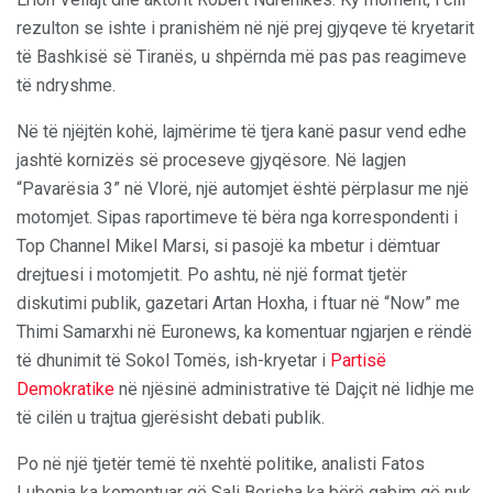
rezulton se ishte i pranishëm në një prej gjyqeve të kryetarit
të Bashkisë së Tiranës, u shpërnda më pas pas reagimeve
të ndryshme.
Në të njëjtën kohë, lajmërime të tjera kanë pasur vend edhe
jashtë kornizës së proceseve gjyqësore. Në lagjen
“Pavarësia 3” në Vlorë, një automjet është përplasur me një
motomjet. Sipas raportimeve të bëra nga korrespondenti i
Top Channel Mikel Marsi, si pasojë ka mbetur i dëmtuar
drejtuesi i motomjetit. Po ashtu, në një format tjetër
diskutimi publik, gazetari Artan Hoxha, i ftuar në “Now” me
Thimi Samarxhi në Euronews, ka komentuar ngjarjen e rëndë
të dhunimit të Sokol Tomës, ish-kryetar i
Partisë
Demokratike
në njësinë administrative të Dajçit në lidhje me
të cilën u trajtua gjerësisht debati publik.
Po në një tjetër temë të nxehtë politike, analisti Fatos
Lubonja ka komentuar që Sali Berisha ka bërë gabim që nuk