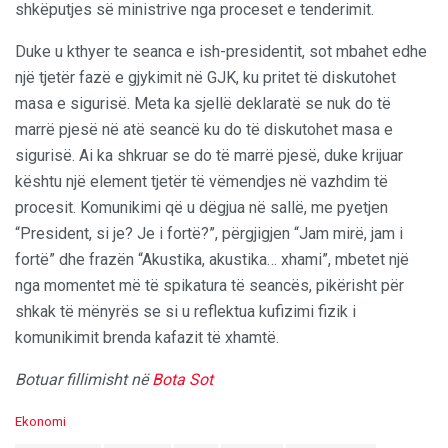
shkëputjes së ministrive nga proceset e tenderimit.
Duke u kthyer te seanca e ish-presidentit, sot mbahet edhe
një tjetër fazë e gjykimit në GJK, ku pritet të diskutohet
masa e sigurisë. Meta ka sjellë deklaratë se nuk do të
marrë pjesë në atë seancë ku do të diskutohet masa e
sigurisë. Ai ka shkruar se do të marrë pjesë, duke krijuar
kështu një element tjetër të vëmendjes në vazhdim të
procesit. Komunikimi që u dëgjua në sallë, me pyetjen
“President, si je? Je i fortë?”, përgjigjen “Jam mirë, jam i
fortë” dhe frazën “Akustika, akustika… xhami”, mbetet një
nga momentet më të spikatura të seancës, pikërisht për
shkak të mënyrës se si u reflektua kufizimi fizik i
komunikimit brenda kafazit të xhamtë.
Botuar fillimisht në
Bota Sot
C
Ekonomi
a