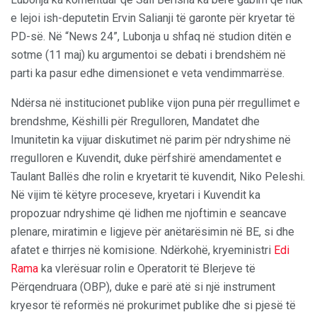
e lejoi ish-deputetin Ervin Salianji të garonte për kryetar të
PD-së. Në “News 24”, Lubonja u shfaq në studion ditën e
sotme (11 maj) ku argumentoi se debati i brendshëm në
parti ka pasur edhe dimensionet e veta vendimmarrëse.
Ndërsa në institucionet publike vijon puna për rregullimet e
brendshme, Këshilli për Rregulloren, Mandatet dhe
Imunitetin ka vijuar diskutimet në parim për ndryshime në
rregulloren e Kuvendit, duke përfshirë amendamentet e
Taulant Ballës dhe rolin e kryetarit të kuvendit, Niko Peleshi.
Në vijim të këtyre proceseve, kryetari i Kuvendit ka
propozuar ndryshime që lidhen me njoftimin e seancave
plenare, miratimin e ligjeve për anëtarësimin në BE, si dhe
afatet e thirrjes në komisione. Ndërkohë, kryeministri
Edi
Rama
ka vlerësuar rolin e Operatorit të Blerjeve të
Përqendruara (OBP), duke e parë atë si një instrument
kryesor të reformës në prokurimet publike dhe si pjesë të