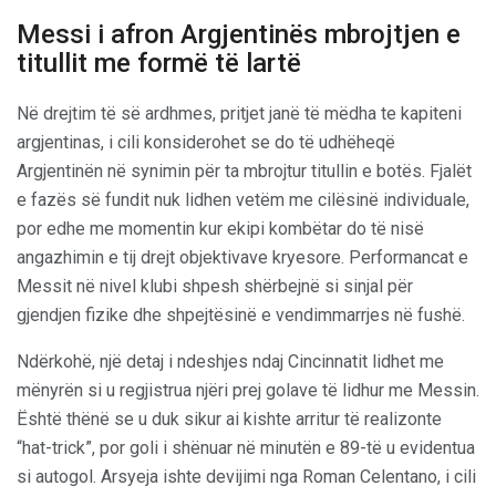
Messi i afron Argjentinës mbrojtjen e
titullit me formë të lartë
Në drejtim të së ardhmes, pritjet janë të mëdha te kapiteni
argjentinas, i cili konsiderohet se do të udhëheqë
Argjentinën në synimin për ta mbrojtur titullin e botës. Fjalët
e fazës së fundit nuk lidhen vetëm me cilësinë individuale,
por edhe me momentin kur ekipi kombëtar do të nisë
angazhimin e tij drejt objektivave kryesore. Performancat e
Messit në nivel klubi shpesh shërbejnë si sinjal për
gjendjen fizike dhe shpejtësinë e vendimmarrjes në fushë.
Ndërkohë, një detaj i ndeshjes ndaj Cincinnatit lidhet me
mënyrën si u regjistrua njëri prej golave të lidhur me Messin.
Është thënë se u duk sikur ai kishte arritur të realizonte
“hat-trick”, por goli i shënuar në minutën e 89-të u evidentua
si autogol. Arsyeja ishte devijimi nga Roman Celentano, i cili