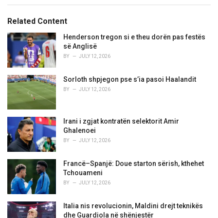
g
g
s
o
Related Content
:
r
i
Henderson tregon si e theu dorën pas festës
e
së Anglisë
s
BY
JULY 12, 2026
:
Sorloth shpjegon pse s’ia pasoi Haalandit
BY
JULY 12, 2026
Irani i zgjat kontratën selektorit Amir
Ghalenoei
BY
JULY 12, 2026
Francë–Spanjë: Doue starton sërish, kthehet
Tchouameni
BY
JULY 12, 2026
Italia nis revolucionin, Maldini drejt teknikës
dhe Guardiola në shënjestër