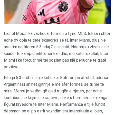
Lionel Messi ka vazhduar formën e tij në MLS, teksa i shtoi
edhe dy gola të tjerë skuadrës së tij, Inter Miami, plus një
asistim në fitoren 5:3 ndaj Cincinnatit. Ndeshja u zhvillua në
kuadër të kampionatit amerikan dhe, me këtë rezultat, Inter
Miami i ka forcuar më tej pozitat pas një periudhe të gjatë
pozitive.
Fitorja 5:3 erdhi në një kohë kur Botërori po afrohet, ndërsa
Argjentinasi shihet gjithnjë e më afër formës së tij më të
mirë. Messi jo vetëm që gjeti rrugën e rrjetës, por edhe
kontribuoi në krijimin e rasteve, duke u bërë sërish një nga
figurat kryesore të Inter Miami. Performanca e tij e fundit
dëshmon se ai po e rrit vazhdimisht intensitetin e lojës,