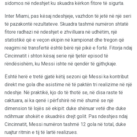
sidomos në ndeshjet ku skuadra kërkon fitore të sigurta.
Inter Miami, pas kësaj ndeshjeje, vazhdon të jetë në një seri
të pazakontë rezultateve. Skuadra tashmë numëron shtatë
fitore radhazi në ndeshjet e zhvilluara në udhëtim, një
statistikë që e veçon ekipin në kampionat dhe tregon që
reagimi në transfertë është bërë një pikë e fortë. Fitorja ndaj
Cincinnatit i shton kësaj serie një tjetër episod të
rëndësishëm, ku Messi ishte në qendër të gjithçkaje.
Është herë e tretë gjatë këtij sezoni që Messi ka kontribut
direkt me gola dhe asistime në të paktën tri realizime në një
ndeshje. Në praktikë, kjo do të thotë se, në disa raste të
caktuara, ai ka qenë i përfshirë në më shumë se një
dimension të lojës së ekipit: duke shënuar vetë dhe duke
ndihmuar shokët e skuadrës drejt golit. Pas ndeshjes ndaj
Cincinnatit, Messi numëron tashmë 12 gola në total, duke
ruajtur ritmin e tij të lartë realizues.