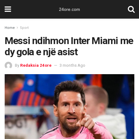
24ore.com
Home
Sport
Messi ndihmon Inter Miami me
dy gola e një asist
By
Redaksia 24ore
3 months Ago