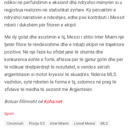
ndikoi në përfundimin e aksionit dhe ndryshoi mënyrën si u
regjistrua realizimi në statistikat zyrtare. Ky përcaktim e
ndryshoi narrativën e ndeshjes, edhe pse kontributi i Messit
mbeti i dukshëm për fitoren e ekipit.
Me dy golat dhe asistimin e tij, Messi i shtoi Inter Miami një
tjetër fitore të rëndësishme dhe e mbajti ekipin në trajektore
pozitive. Në një fazë ku sfidat janë të shumta dhe
konkurenca është e fortë, aftësia për të gjetur golin dhe për
të ndikuar drejtpërdrejt te rezultatet, e vendos sërish
argjentinasin si motor kryesor të skuadrës. Ndërsa MLS
vazhdon, sytë mbeten te forma e tij, sidomos në prag të
sfidave të mëdha të sezonit me Argjentinën.
Botuar fillimisht në
Koha.net
C
Sport
a
T
Cincinnati
fitorja 5:3
Inter Miami
Lionel Messi
MLS
t
a
e