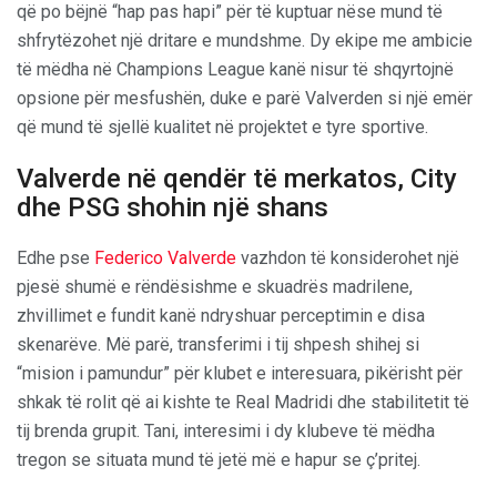
që po bëjnë “hap pas hapi” për të kuptuar nëse mund të
shfrytëzohet një dritare e mundshme. Dy ekipe me ambicie
të mëdha në Champions League kanë nisur të shqyrtojnë
opsione për mesfushën, duke e parë Valverden si një emër
që mund të sjellë kualitet në projektet e tyre sportive.
Valverde në qendër të merkatos, City
dhe PSG shohin një shans
Edhe pse
Federico Valverde
vazhdon të konsiderohet një
pjesë shumë e rëndësishme e skuadrës madrilene,
zhvillimet e fundit kanë ndryshuar perceptimin e disa
skenarëve. Më parë, transferimi i tij shpesh shihej si
“mision i pamundur” për klubet e interesuara, pikërisht për
shkak të rolit që ai kishte te Real Madridi dhe stabilitetit të
tij brenda grupit. Tani, interesimi i dy klubeve të mëdha
tregon se situata mund të jetë më e hapur se ç’pritej.