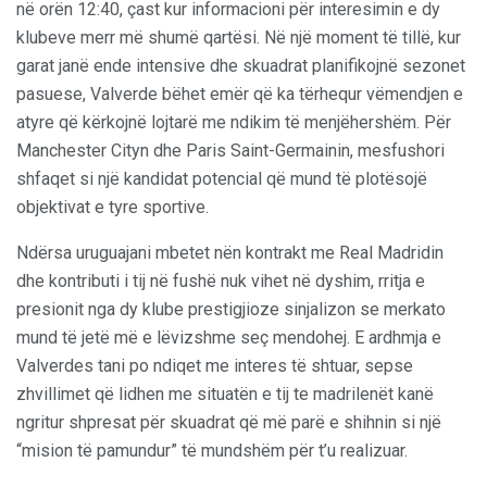
në orën 12:40, çast kur informacioni për interesimin e dy
klubeve merr më shumë qartësi. Në një moment të tillë, kur
garat janë ende intensive dhe skuadrat planifikojnë sezonet
pasuese, Valverde bëhet emër që ka tërhequr vëmendjen e
atyre që kërkojnë lojtarë me ndikim të menjëhershëm. Për
Manchester Cityn dhe Paris Saint-Germainin, mesfushori
shfaqet si një kandidat potencial që mund të plotësojë
objektivat e tyre sportive.
Ndërsa uruguajani mbetet nën kontrakt me Real Madridin
dhe kontributi i tij në fushë nuk vihet në dyshim, rritja e
presionit nga dy klube prestigjioze sinjalizon se merkato
mund të jetë më e lëvizshme seç mendohej. E ardhmja e
Valverdes tani po ndiqet me interes të shtuar, sepse
zhvillimet që lidhen me situatën e tij te madrilenët kanë
ngritur shpresat për skuadrat që më parë e shihnin si një
“mision të pamundur” të mundshëm për t’u realizuar.