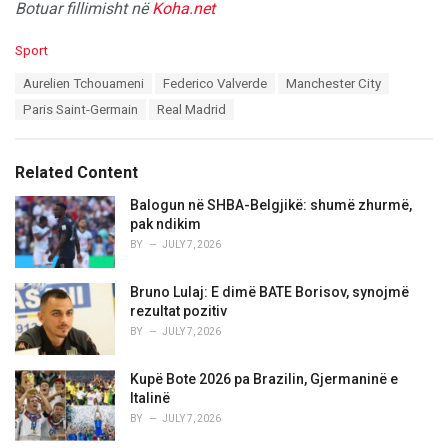
Botuar fillimisht në
Koha.net
C
Sport
a
T
Aurelien Tchouameni
Federico Valverde
Manchester City
t
a
e
Paris Saint-Germain
Real Madrid
g
g
s
o
:
r
Related Content
i
e
Balogun në SHBA-Belgjikë: shumë zhurmë,
s
pak ndikim
:
BY
JULY 7, 2026
Bruno Lulaj: E dimë BATE Borisov, synojmë
rezultat pozitiv
BY
JULY 7, 2026
Kupë Bote 2026 pa Brazilin, Gjermaninë e
Italinë
BY
JULY 7, 2026