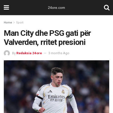
24ore.com
Home
Sport
Man City dhe PSG gati për
Valverden, rritet presioni
By
Redaksia 24ore
3 months Ago