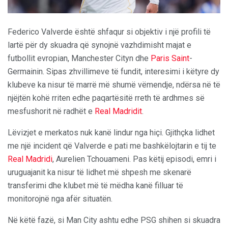
Federico Valverde është shfaqur si objektiv i një profili të
lartë për dy skuadra që synojnë vazhdimisht majat e
futbollit evropian, Manchester Cityn dhe
Paris Saint
-
Germainin. Sipas zhvillimeve të fundit, interesimi i këtyre dy
klubeve ka nisur të marrë më shumë vëmendje, ndërsa në të
njëjtën kohë rriten edhe paqartësitë rreth të ardhmes së
mesfushorit në radhët e
Real Madridit
.
Lëvizjet e merkatos nuk kanë lindur nga hiçi. Gjithçka lidhet
me një incident që Valverde e pati me bashkëlojtarin e tij te
Real Madridi
, Aurelien Tchouameni. Pas këtij episodi, emri i
uruguajanit ka nisur të lidhet më shpesh me skenarë
transferimi dhe klubet më të mëdha kanë filluar të
monitorojnë nga afër situatën.
Në këtë fazë, si Man City ashtu edhe PSG shihen si skuadra