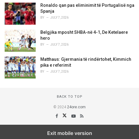
Ronaldo qan pas eliminimit të Portugalisë nga
Spanja
BY
JULY 7, 2026
Belgjika mposht SHBA-në 4-1, De Ketelaere
hero
BY
JULY 7, 2026
Matthaus: Gjermania të rindërtohet, Kimmich
pika e referimit
BY
JULY 7, 2026
BACK TO TOP
© 2024
24ore.com
Exit mobile version