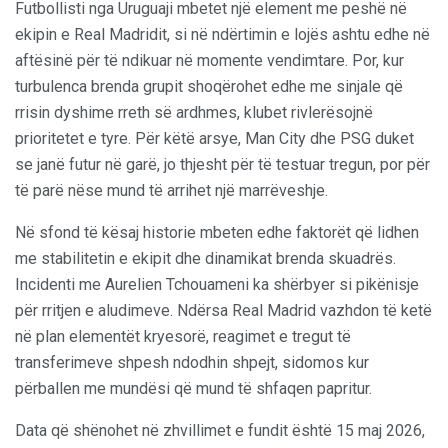
Futbollisti nga Uruguaji mbetet një element me peshë në
ekipin e Real Madridit, si në ndërtimin e lojës ashtu edhe në
aftësinë për të ndikuar në momente vendimtare. Por, kur
turbulenca brenda grupit shoqërohet edhe me sinjale që
rrisin dyshime rreth së ardhmes, klubet rivlerësojnë
prioritetet e tyre. Për këtë arsye, Man City dhe PSG duket
se janë futur në garë, jo thjesht për të testuar tregun, por për
të parë nëse mund të arrihet një marrëveshje.
Në sfond të kësaj historie mbeten edhe faktorët që lidhen
me stabilitetin e ekipit dhe dinamikat brenda skuadrës.
Incidenti me Aurelien Tchouameni ka shërbyer si pikënisje
për rritjen e aludimeve. Ndërsa Real Madrid vazhdon të ketë
në plan elementët kryesorë, reagimet e tregut të
transferimeve shpesh ndodhin shpejt, sidomos kur
përballen me mundësi që mund të shfaqen papritur.
Data që shënohet në zhvillimet e fundit është 15 maj 2026,