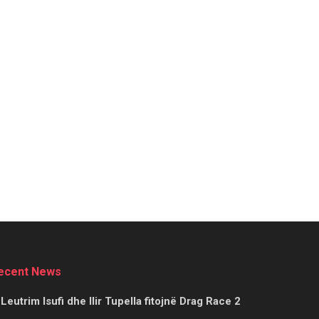
ecent News
Leutrim Isufi dhe Ilir Tupella fitojnë Drag Race 2