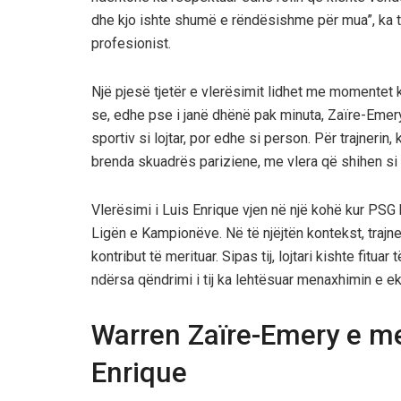
dhe kjo ishte shumë e rëndësishme për mua”, ka thën
profesionist.
Një pjesë tjetër e vlerësimit lidhet me momentet ku
se, edhe pse i janë dhënë pak minuta, Zaïre-Emery k
sportiv si lojtar, por edhe si person. Për trajneri
brenda skuadrës pariziene, me vlera që shihen si
Vlerësimi i Luis Enrique vjen në një kohë kur PSG
Ligën e Kampionëve. Në të njëjtën kontekst, trajn
kontribut të merituar. Sipas tij, lojtari kishte fitu
ndërsa qëndrimi i tij ka lehtësuar menaxhimin e e
Warren Zaïre-Emery e mer
Enrique