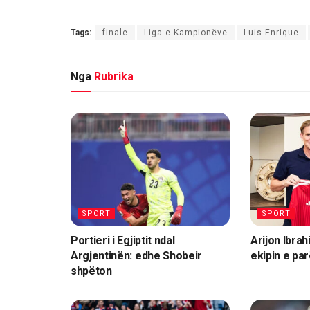
Tags:
finale
Liga e Kampionëve
Luis Enrique
Nga
Rubrika
SPORT
SPORT
Portieri i Egjiptit ndal
Arijon Ibrah
Argjentinën: edhe Shobeir
ekipin e par
shpëton