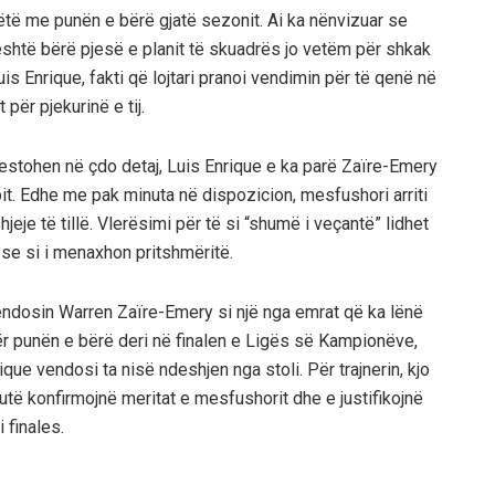
 këtë me punën e bërë gjatë sezonit. Ai ka nënvizuar se
shtë bërë pjesë e planit të skuadrës jo vetëm për shkak
uis Enrique, fakti që lojtari pranoi vendimin për të qenë në
për pjekurinë e tij.
testohen në çdo detaj, Luis Enrique e ka parë Zaïre-Emery
pit. Edhe me pak minuta në dispozicion, mesfushori arriti
jeje të tillë. Vlerësimi për të si “shumë i veçantë” lidhet
se si i menaxhon pritshmëritë.
endosin Warren Zaïre-Emery si një nga emrat që ka lënë
ër punën e bërë deri në finalen e Ligës së Kampionëve,
que vendosi ta nisë ndeshjen nga stoli. Për trajnerin, kjo
utë konfirmojnë meritat e mesfushorit dhe e justifikojnë
i finales.