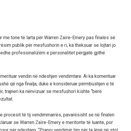
ur me tone të larta për Warren Zaïre-Emery pas finales së
ësim publik për mesfushorin e ri, ka theksuar se lojtari jo
r edhe profesionalizëm e personalitet përgjatë gjithë
 merituar vendin në ndeshjen vendimtare. Ai ka komentuar
në fushë që nga finalja, duke e konsideruar përmbushjen e të
ër, trajneri ka nënvizuar se mesfushori kishte “bërë
zultat.
e procesit të tij vendimmarrës, pavarësisht se në finalen
klaruar se Warren Zaïre-Emery e meritonte të luante, por
sur për ndeshjen. “Pranoi vendimin tim për ta lënë në stol