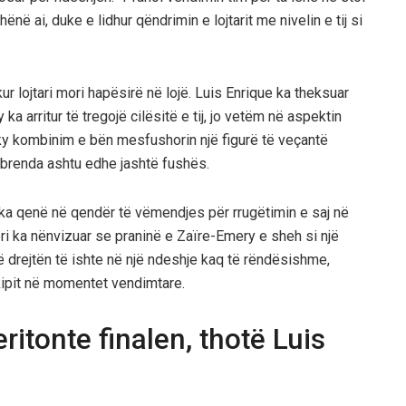
ë ai, duke e lidhur qëndrimin e lojtarit me nivelin e tij si
r lojtari mori hapësirë në lojë. Luis Enrique ka theksuar
a arritur të tregojë cilësitë e tij, jo vetëm në aspektin
n, ky kombinim e bën mesfushorin një figurë të veçantë
 brenda ashtu edhe jashtë fushës.
 ka qenë në qendër të vëmendjes për rrugëtimin e saj në
eri ka nënvizuar se praninë e Zaïre-Emery e sheh si një
ar të drejtën të ishte në një ndeshje kaq të rëndësishme,
kipit në momentet vendimtare.
itonte finalen, thotë Luis