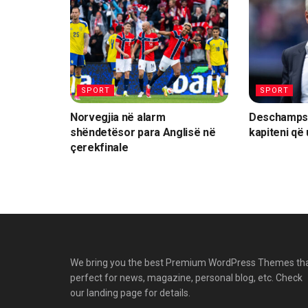
SPORT
SPORT
Norvegjia në alarm
Deschamps:
shëndetësor para Anglisë në
kapiteni që
çerekfinale
We bring you the best Premium WordPress Themes th
perfect for news, magazine, personal blog, etc. Check
our landing page for details.