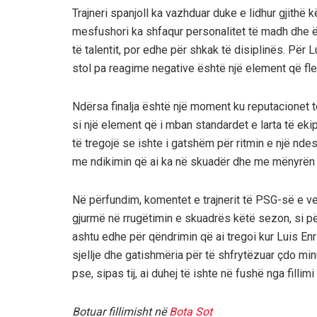
Trajneri spanjoll ka vazhduar duke e lidhur gjithë
mesfushori ka shfaqur personalitet të madh dhe ë
të talentit, por edhe për shkak të disiplinës. Për L
stol pa reagime negative është një element që flet 
Ndërsa finalja është një moment ku reputacionet 
si një element që i mban standardet e larta të eki
të tregojë se ishte i gatshëm për ritmin e një ndesh
me ndikimin që ai ka në skuadër dhe me mënyrën 
Në përfundim, komentet e trajnerit të PSG-së e v
gjurmë në rrugëtimin e skuadrës këtë sezon, si p
ashtu edhe për qëndrimin që ai tregoi kur Luis Enri
sjellje dhe gatishmëria për të shfrytëzuar çdo min
pse, sipas tij, ai duhej të ishte në fushë nga fillimi 
Botuar fillimisht në
Bota Sot