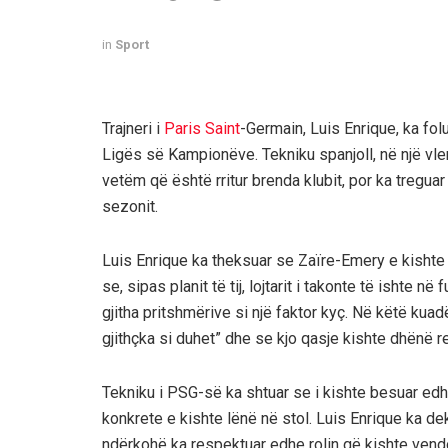
in
Sport
Trajneri i
Paris Saint
-Germain, Luis Enrique, ka fol
Ligës së Kampionëve. Tekniku spanjoll, në një vler
vetëm që është rritur brenda klubit, por ka tregua
sezonit.
Luis Enrique ka theksuar se Zaïre-Emery e kishte
se, sipas planit të tij, lojtarit i takonte të ishte 
gjitha pritshmërive si një faktor kyç. Në këtë kuad
gjithçka si duhet” dhe se kjo qasje kishte dhënë re
Tekniku i PSG-së ka shtuar se i kishte besuar edh
konkrete e kishte lënë në stol. Luis Enrique ka de
ndërkohë ka respektuar edhe rolin që kishte vendo