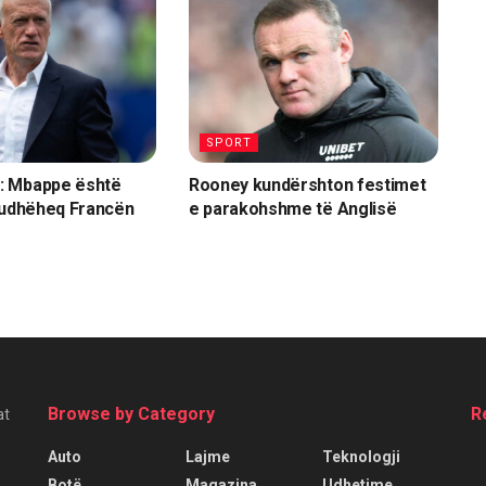
SPORT
 Mbappe është
Rooney kundërshton festimet
 udhëheq Francën
e parakohshme të Anglisë
Browse by Category
R
at
Auto
Lajme
Teknologji
Botë
Magazina
Udhetime