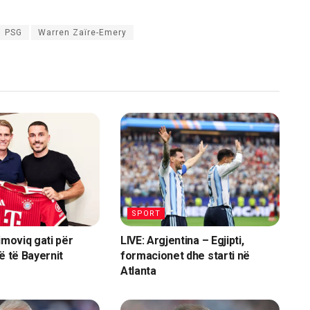
PSG
Warren Zaïre-Emery
SPORT
imoviq gati për
LIVE: Argjentina – Egjipti,
ë të Bayernit
formacionet dhe starti në
Atlanta