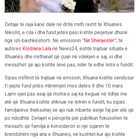
Detaje të reja kanë dalë në dritë rreth rastit të Xhuanës
Nikollit, e cila i dha fund jetës pasi kishte përjetuar dhunë
nga ish-bashkëshorti. Në emisionin “
Në Shënjestër
”, të
autores
Klodiana Lala
në News24, është trajtuar situata e
Xhuanës dhe rrethanat që çuan në vdekjen e saj, si dhe
mesazhet që ajo kishte lënë pas, ndër ta edhe letra e fundit.
Sipas rrëfimit të trajtuar në emision, Xhuana kishte vendosur
t’i jepte fund jetës mbrëmjen mes datës 9 dhe 10 mars.
Lajmi vjen pas asaj që motra e saj ka treguar në lidhje me
atë që Xhuana kishte shkruar në letrën e fundit, ku sipas
familjarëve theksohej se ajo nuk mbante asnjë faj për atë që
po ndodhte. Detajet e përcjella për publikun fokusohen te
mesazhi që familja e konsideron si një sqarim të
brendshëm nga ana e Xhuanës, në kushtet kur ajo kishte