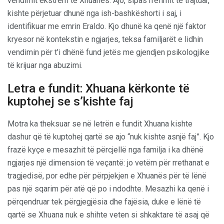
vendimit ekstrem të Xhuanës. Ajo, sipas rrëfimit të trajtuar,
kishte përjetuar dhunë nga ish-bashkëshorti i saj, i
identifikuar me emrin Eraldo. Kjo dhunë ka qenë një faktor
kryesor në kontekstin e ngjarjes, teksa familjarët e lidhin
vendimin për t’i dhënë fund jetës me gjendjen psikologjike
të krijuar nga abuzimi.
Letra e fundit: Xhuana kërkonte të
kuptohej se s’kishte faj
Motra ka theksuar se në letrën e fundit Xhuana kishte
dashur që të kuptohej qartë se ajo “nuk kishte asnjë faj”. Kjo
frazë kyçe e mesazhit të përcjellë nga familja i ka dhënë
ngjarjes një dimension të veçantë: jo vetëm për rrethanat e
tragjedisë, por edhe për përpjekjen e Xhuanës për të lënë
pas një sqarim për atë që po i ndodhte. Mesazhi ka qenë i
përqendruar tek përgjegjësia dhe fajësia, duke e lënë të
qartë se Xhuana nuk e shihte veten si shkaktare të asaj që