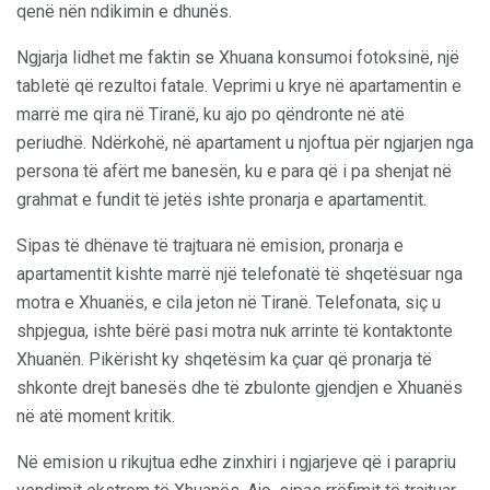
qenë nën ndikimin e dhunës.
Ngjarja lidhet me faktin se Xhuana konsumoi fotoksinë, një
tabletë që rezultoi fatale. Veprimi u krye në apartamentin e
marrë me qira në Tiranë, ku ajo po qëndronte në atë
periudhë. Ndërkohë, në apartament u njoftua për ngjarjen nga
persona të afërt me banesën, ku e para që i pa shenjat në
grahmat e fundit të jetës ishte pronarja e apartamentit.
Sipas të dhënave të trajtuara në emision, pronarja e
apartamentit kishte marrë një telefonatë të shqetësuar nga
motra e Xhuanës, e cila jeton në Tiranë. Telefonata, siç u
shpjegua, ishte bërë pasi motra nuk arrinte të kontaktonte
Xhuanën. Pikërisht ky shqetësim ka çuar që pronarja të
shkonte drejt banesës dhe të zbulonte gjendjen e Xhuanës
në atë moment kritik.
Në emision u rikujtua edhe zinxhiri i ngjarjeve që i parapriu