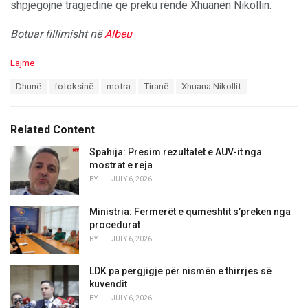
shpjegojnë tragjedinë që preku rëndë Xhuanën Nikollin.
Botuar fillimisht në
Albeu
C
Lajme
a
T
Dhunë
fotoksinë
motra
Tiranë
Xhuana Nikollit
t
a
e
g
g
s
o
Related Content
:
r
i
Spahija: Presim rezultatet e AUV-it nga
e
mostrat e reja
s
BY
JULY 6, 2026
:
Ministria: Fermerët e qumështit s’preken nga
procedurat
BY
JULY 6, 2026
LDK pa përgjigje për nismën e thirrjes së
kuvendit
BY
JULY 6, 2026