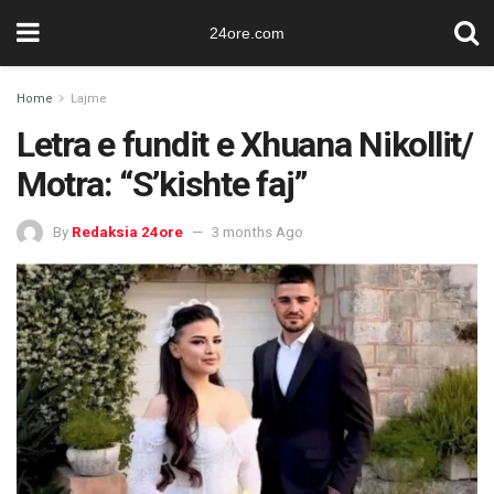
24ore.com
Home
Lajme
Letra e fundit e Xhuana Nikollit/
Motra: “S’kishte faj”
By
Redaksia 24ore
3 months Ago