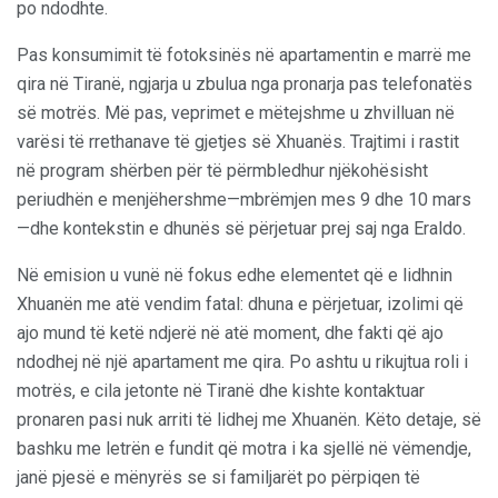
po ndodhte.
Pas konsumimit të fotoksinës në apartamentin e marrë me
qira në Tiranë, ngjarja u zbulua nga pronarja pas telefonatës
së motrës. Më pas, veprimet e mëtejshme u zhvilluan në
varësi të rrethanave të gjetjes së Xhuanës. Trajtimi i rastit
në program shërben për të përmbledhur njëkohësisht
periudhën e menjëhershme—mbrëmjen mes 9 dhe 10 mars
—dhe kontekstin e dhunës së përjetuar prej saj nga Eraldo.
Në emision u vunë në fokus edhe elementet që e lidhnin
Xhuanën me atë vendim fatal: dhuna e përjetuar, izolimi që
ajo mund të ketë ndjerë në atë moment, dhe fakti që ajo
ndodhej në një apartament me qira. Po ashtu u rikujtua roli i
motrës, e cila jetonte në Tiranë dhe kishte kontaktuar
pronaren pasi nuk arriti të lidhej me Xhuanën. Këto detaje, së
bashku me letrën e fundit që motra i ka sjellë në vëmendje,
janë pjesë e mënyrës se si familjarët po përpiqen të