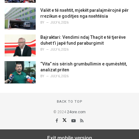
Valët e të nxehtit, mjekët paralajmërojnë për
rrezikun e goditjes nga nxehtësia
BY
JULY 6, 2026
Bajraktari: Vendimi ndaj Thaçit e të tjerëve
duhet t’i japë fund paraburgimit
BY
JULY 6, 2026
“Vita” nis sërish grumbullimin e qumështit,
analizat priten
BY
JULY 6, 2026
BACK TO TOP
© 2024
24ore.com
Exit mobile version