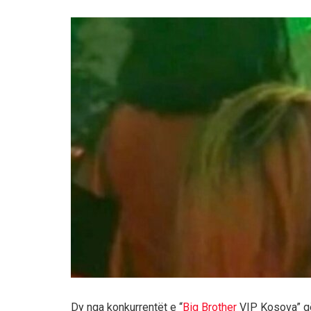
Dy nga konkurrentët e “
Big Brother
VIP Kosova” që 