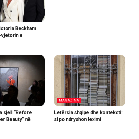
ictoria Beckham
-vjetorin e
MAGAZINA
a sjell “Before
Letërsia shqipe dhe konteksti:
ter Beauty” në
si po ndryshon leximi