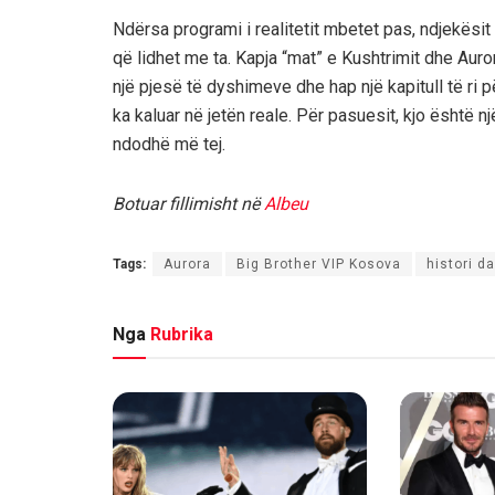
Ndërsa programi i realitetit mbetet pas, ndjekësit
që lidhet me ta. Kapja “mat” e Kushtrimit dhe Aur
një pjesë të dyshimeve dhe hap një kapitull të ri p
ka kaluar në jetën reale. Për pasuesit, kjo është n
ndodhë më tej.
Botuar fillimisht në
Albeu
Tags:
Aurora
Big Brother VIP Kosova
histori d
Nga
Rubrika