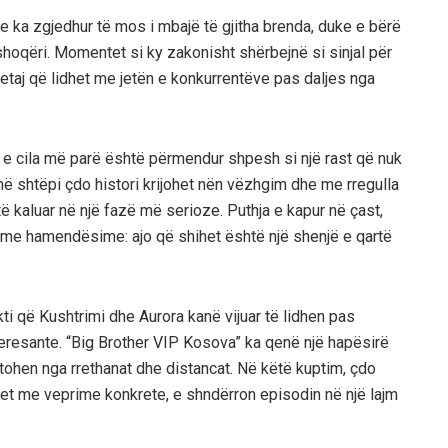
se ka zgjedhur të mos i mbajë të gjitha brenda, duke e bërë
hoqëri. Momentet si ky zakonisht shërbejnë si sinjal për
 detaj që lidhet me jetën e konkurrentëve pas daljes nga
 e cila më parë është përmendur shpesh si një rast që nuk
ë shtëpi çdo histori krijohet nën vëzhgim dhe me rregulla
të kaluar në një fazë më serioze. Puthja e kapur në çast,
 me hamendësime: ajo që shihet është një shenjë e qartë
fakti që Kushtrimi dhe Aurora kanë vijuar të lidhen pas
eresante. “Big Brother VIP Kosova” ka qenë një hapësirë
stohen nga rrethanat dhe distancat. Në këtë kuptim, çdo
et me veprime konkrete, e shndërron episodin në një lajm