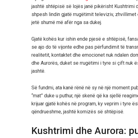
jashtë shtëpisë së lojës janë pikërisht Kushtrim
shpesh lindin gjatë rrugëtimit televiziv, zhvillim
jetë shumë më afër nga sa dukej.
Gjatë kohës kur ishin ende pjesë e shtëpisë, fans
se ajo do të vijonte edhe pas përfundimit të tra
realitetit, kontaktet dhe emocionet nuk ndalen do
dhe Aurorës, duket se rrugëtimi i tyre si çift nuk
jashtë.
Së fundmi, ata kanë rënë në sy në një moment publ
“mat” duke u puthur, një skenë që ka sjellë reagim
krijuar gjatë kohës në program, ky veprim i tyre ësh
qëndrueshme, jashtë kornizës së shtëpisë.
Kushtrimi dhe Aurora: pu