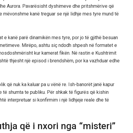
i dhe Aurora. Pavarësisht dyshimeve dhe pritshmërive që
et e mëvonshme kanë treguar se një lidhje mes tyre mund të
at e kanë parë dinamikën mes tyre, por jo të gjithë besuan
nsmetimeve. Mirëpo, ashtu siç ndodh shpesh në formatet e
mosdoshmërisht kur kamerat fikën. Në rastin e Kushtrimit
 është thjesht një episod i brendshëm, por ka vazhduar edhe
ik që nuk ka kaluar pa u vënë re. Ish-banorët janë kapur
e të shumta te publiku. Për shkak të figurës që kishin
të interpretuar si konfirmim i një lidhjeje reale dhe të
thja që i nxori nga “misteri”