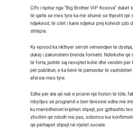
Çifti i njohur nga “Big Brother VIP Kosova” duket 
të qartë se mes tyre ka më shumë se thjesht një s
ndjekësit, të cilët i kanë ndjekur prej kohësh çdo
shtëpia.
Ky episod ka rikthyer sërish vëmendjen te dyshja,
dukej i zakonshëm brenda formatit. Ndërkohë që n
të forta, jashtë saj nevojitet kohë dhe vendim për 
për publikun, e ka bërë të pamundur të vazhdohet
afërsie mes tyre.
Edhe për ata që nuk e prisnin një histori të tillë, 
mbylljes së programit e bën tërësinë edhe më int
ku marrëdhëniet krijohen shpejt, por gjithashtu te
zhvillim që ndodh më pas, sidomos kur konfirmoh
që përhapet shpejt në rrjetet sociale.