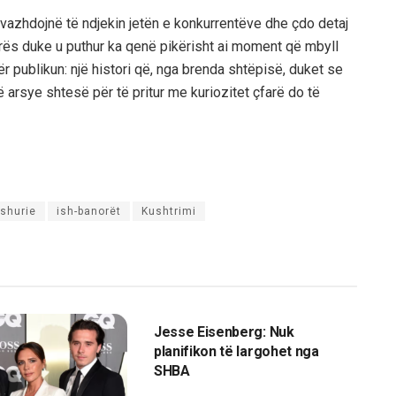
 vazhdojnë të ndjekin jetën e konkurrentëve dhe çdo detaj
orës duke u puthur ka qenë pikërisht ai moment që mbyll
ër publikun: një histori që, nga brenda shtëpisë, duket se
jë arsye shtesë për të pritur me kuriozitet çfarë do të
ashurie
ish-banorët
Kushtrimi
MAGAZINA
Jesse Eisenberg: Nuk
planifikon të largohet nga
SHBA