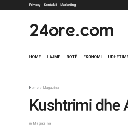
Privacy
Kontakti
Marketing
24ore.com
HOME
LAJME
BOTË
EKONOMI
UDHETIM
Home
Magazina
Kushtrimi dhe 
in
Magazina