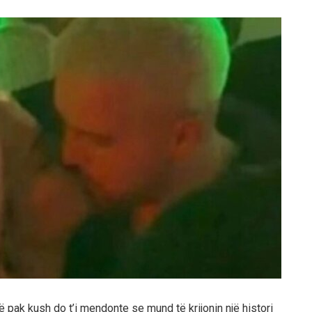
pak kush do t’i mendonte se mund të krijonin një histori