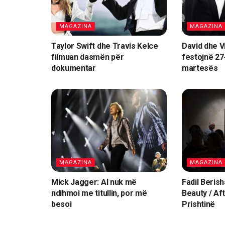
MAGAZINA
MAGAZINA
Taylor Swift dhe Travis Kelce
David dhe V
filmuan dasmën për
festojnë 27
dokumentar
martesës
MAGAZINA
MAGAZINA
Mick Jagger: AI nuk më
Fadil Berish
ndihmoi me titullin, por më
Beauty / Af
besoi
Prishtinë