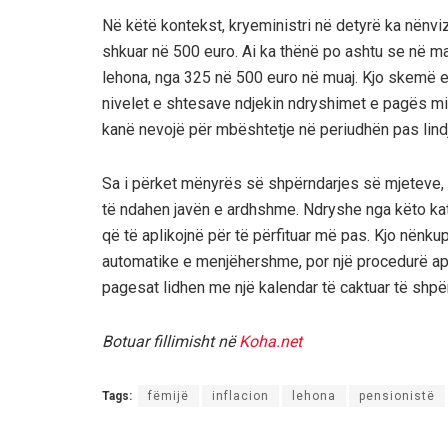
Në këtë kontekst, kryeministri në detyrë ka nënviz
shkuar në 500 euro. Ai ka thënë po ashtu se në maj
lehona, nga 325 në 500 euro në muaj. Kjo skemë e r
nivelet e shtesave ndjekin ndryshimet e pagës min
kanë nevojë për mbështetje në periudhën pas lind
Sa i përket mënyrës së shpërndarjes së mjeteve, K
të ndahen javën e ardhshme. Ndryshe nga këto kate
që të aplikojnë për të përfituar më pas. Kjo nënku
automatike e menjëhershme, por një procedurë apli
pagesat lidhen me një kalendar të caktuar të shpë
Botuar fillimisht në
Koha.net
Tags:
fëmijë
inflacion
lehona
pensionistë