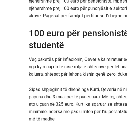
njëhershme prej 100 euro për pensionistë, mbësht
njëhershme prej 100 euro për punonjësit e sektori
aktivë. Pagesat për familjet përfituese t’i bëjmë në 
100 euro për pensionistë
studentë
Veç paketës për inflacionin, Qeveria ka miratuar ed
nga ky muaj do të nisë rritja e shtesave për lehona
kaluara, shtesat për lehona kishin qenë zero, duke 
Sipas shpjegimit të dhënë nga Kurti, Qeveria në n
papuna dhe 3 muaj për të punësuara. Më tej, shtesa
ato u çuan në 325 euro. Kurti ka sqaruar se shte
minimale, ndërsa më pas u rritën për t’iu përshta
më të madhe.