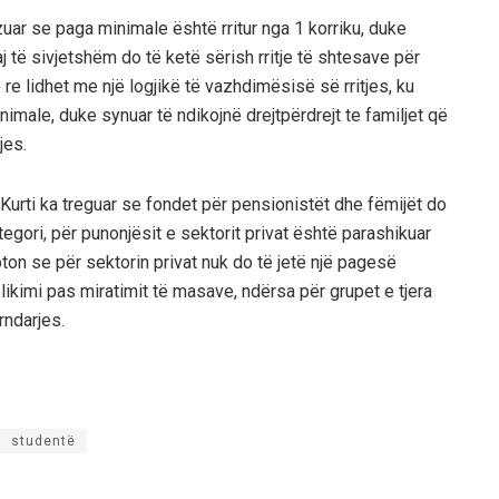
uar se paga minimale është rritur nga 1 korriku, duke
 të sivjetshëm do të ketë sërish rritje të shtesave për
e lidhet me një logjikë të vazhdimësisë së rritjes, ku
imale, duke synuar të ndikojnë drejtpërdrejt te familjet që
jes.
urti ka treguar se fondet për pensionistët dhe fëmijët do
gori, për punonjësit e sektorit privat është parashikuar
pton se për sektorin privat nuk do të jetë një pagesë
kimi pas miratimit të masave, ndërsa për grupet e tjera
rndarjes.
studentë