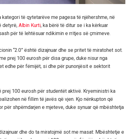
 kategori të qytetarëve me pagesa të njëhershme, në
ë detyrë,
Albin Kurti
, ka bërë të ditur se i ka kërkuar
sash për të lehtësuar ndikimin e rritjes së çmimeve.
cionin “2.0” është dizajnuar dhe se pritet të miratohet sot.
hme prej 100 eurosh për disa grupe, duke nisur nga
et edhe për fëmijët, si dhe për punonjësit e sektorit
prej 100 eurosh për studentët aktivë. Kryeministri ka
ealizohen në fillim të javës që vjen. Kjo nënkupton që
hor për shpërndarjen e mjeteve, duke synuar që mbështetja
 dizajnuar dhe do ta miratojmë sot me masat: Mbështetje e