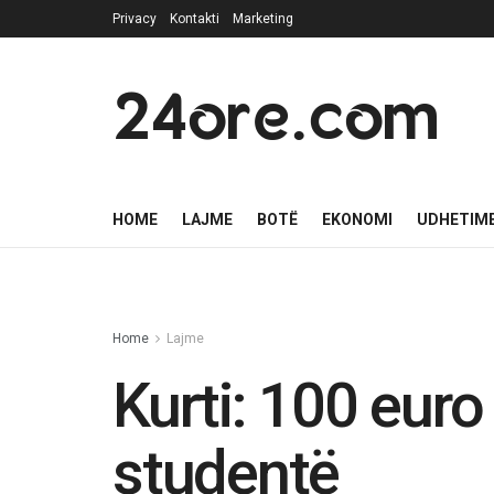
Privacy
Kontakti
Marketing
24ore.com
HOME
LAJME
BOTË
EKONOMI
UDHETIM
Home
Lajme
Kurti: 100 euro
studentë