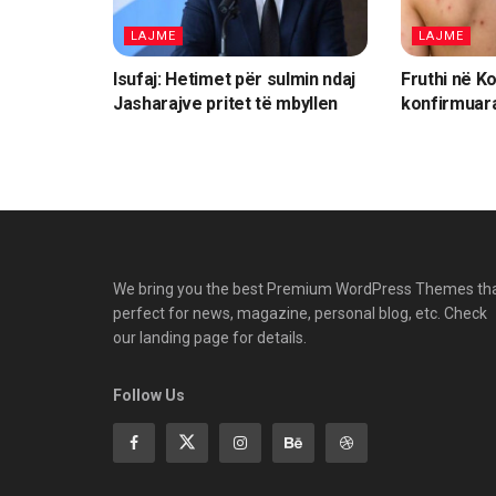
LAJME
LAJME
Isufaj: Hetimet për sulmin ndaj
Fruthi në K
Jasharajve pritet të mbyllen
konfirmuara
We bring you the best Premium WordPress Themes th
perfect for news, magazine, personal blog, etc. Check
our landing page for details.
Follow Us