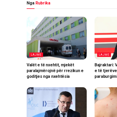
Nga
Rubrika
LAJME
LAJME
Valët e të nxehtit, mjekët
Bajraktari: 
paralajmërojnë për rrezikun e
e të tjerëve
goditjes nga nxehtësia
paraburgimi