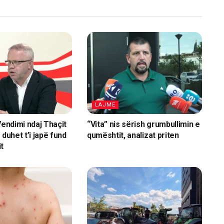
LAJME
Vendimi ndaj Thaçit
“Vita” nis sërish grumbullimin e
 duhet t’i japë fund
qumështit, analizat priten
t