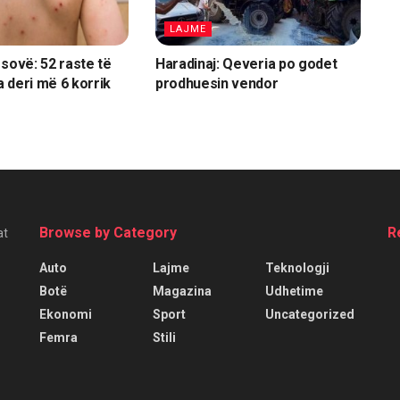
LAJME
osovë: 52 raste të
Haradinaj: Qeveria po godet
 deri më 6 korrik
prodhuesin vendor
Browse by Category
R
at
Auto
Lajme
Teknologji
Botë
Magazina
Udhetime
Ekonomi
Sport
Uncategorized
Femra
Stili