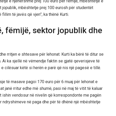
etje e njëhershme prej 100 euro për fëmijë, mbështetje e
t jopublik, mbështetje prej 100 eurosh për studentët
fillim të javës që vjen”, ka thënë Kurti.
, fëmijë, sektor jopublik dhe
he rritjen e shtesave për lehonat. Kurti ka bërë të ditur se
. Ai ka sjellë në vëmendje faktin se gjatë qeverisjeve të
e cilësuar këtë si herën e parë që nis një pagesë e tillë.
isje të masave pagoi 170 euro për 6 muaj për lehonat e
t janë rritur edhe më shumë, pasi në maj të vitit të kaluar
sat ishin vendosur në nivelin që korrespondonte me pagën
tur ndryshimeve në paga dhe për të dhënë një mbështetje