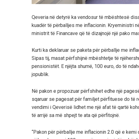
Qeveria në detyrë ka vendosur të mbështesë disa
kuadër të përballjes me inflacionin. Kryeministri n
ministrit të Financave që të dizajnojë një pako ma
Kurti ka deklaruar se paketa për përballje me infla
Sipas tij, masat përfshijnë mbështetje të njëhers
pensionistët. E njëjta shumë, 100 euro, do të ndah
jopublik.
Në pakon e propozuar përfshihet edhe një pagesë 
sqaruar se pagesat për familjet përfituese do të r
vendimi i Qeverisë lidhet me një afat të qartë ko
të arrijë sa më shpejt te ata që përfitojnë.
“Pakon për përballje me inflacionin 2.0 që e kemi