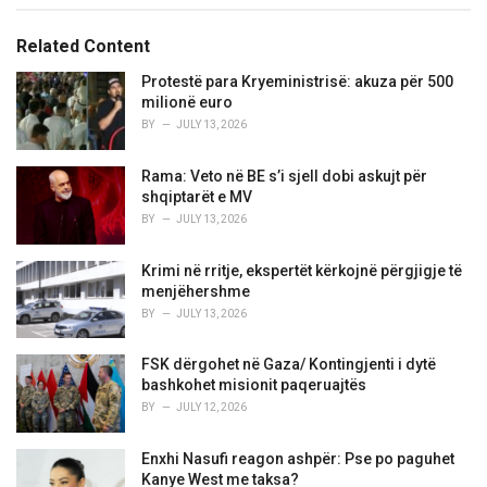
g
g
s
o
Related Content
:
r
i
Protestë para Kryeministrisë: akuza për 500
e
milionë euro
s
BY
JULY 13, 2026
:
Rama: Veto në BE s’i sjell dobi askujt për
shqiptarët e MV
BY
JULY 13, 2026
Krimi në rritje, ekspertët kërkojnë përgjigje të
menjëhershme
BY
JULY 13, 2026
FSK dërgohet në Gaza/ Kontingjenti i dytë
bashkohet misionit paqeruajtës
BY
JULY 12, 2026
Enxhi Nasufi reagon ashpër: Pse po paguhet
Kanye West me taksa?