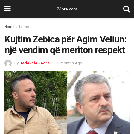
24ore.com
Home
Lajme
Kujtim Zebica për Agim Veliun:
një vendim që meriton respekt
By
Redaksia 24ore
3 months Ago