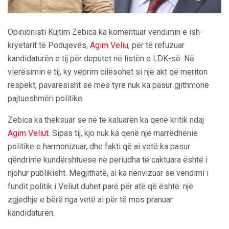
Opinionisti Kujtim Zebica ka komentuar vendimin e ish-
kryetarit të Podujevës,
Agim Veliu
, për të refuzuar
kandidaturën e tij për deputet në listën e LDK-së. Në
vlerësimin e tij, ky veprim cilësohet si një akt që meriton
respekt, pavarësisht se mes tyre nuk ka pasur gjithmonë
pajtueshmëri politike.
Zebica ka theksuar se në të kaluarën ka qenë kritik ndaj
Agim Veliut
. Sipas tij, kjo nuk ka qenë një marrëdhënie
politike e harmonizuar, dhe fakti që ai vetë ka pasur
qëndrime kundërshtuese në periudha të caktuara është i
njohur publikisht. Megjithatë, ai ka nënvizuar se vendimi i
fundit politik i Veliut duhet parë për atë që është: një
zgjedhje e bërë nga vetë ai për të mos pranuar
kandidaturën.