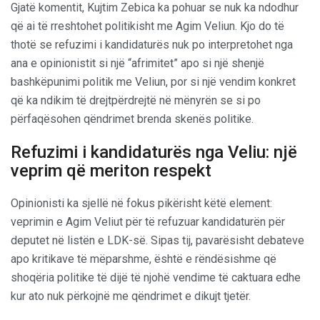
Gjatë komentit, Kujtim Zebica ka pohuar se nuk ka ndodhur
që ai të rreshtohet politikisht me Agim Veliun. Kjo do të
thotë se refuzimi i kandidaturës nuk po interpretohet nga
ana e opinionistit si një “afrimitet” apo si një shenjë
bashkëpunimi politik me Veliun, por si një vendim konkret
që ka ndikim të drejtpërdrejtë në mënyrën se si po
përfaqësohen qëndrimet brenda skenës politike.
Refuzimi i kandidaturës nga Veliu: një
veprim që meriton respekt
Opinionisti ka sjellë në fokus pikërisht këtë element:
veprimin e Agim Veliut për të refuzuar kandidaturën për
deputet në listën e LDK-së. Sipas tij, pavarësisht debateve
apo kritikave të mëparshme, është e rëndësishme që
shoqëria politike të dijë të njohë vendime të caktuara edhe
kur ato nuk përkojnë me qëndrimet e dikujt tjetër.