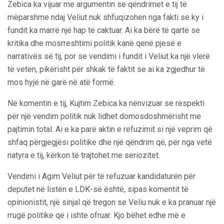
Zebica ka vijuar me argumentin se qëndrimet e tij të
mëparshme ndaj Veliut nuk shfuqizohen nga fakti se ky i
fundit ka marrë një hap të caktuar. Ai ka bërë të qartë se
kritika dhe mosrreshtimi politik kanë qenë pjesë e
narrativës së tij, por se vendimi i fundit i Veliut ka një vlerë
të vetën, pikërisht për shkak të faktit se ai ka zgjedhur të
mos hyjë në garë në atë formë.
Në komentin e tij, Kujtim Zebica ka nënvizuar se respekti
për një vendim politik nuk lidhet domosdoshmërisht me
pajtimin total. Ai e ka parë aktin e refuzimit si një veprim që
shfaq përgjegjësi politike dhe një qëndrim që, për nga vetë
natyra e tij, kërkon të trajtohet me seriozitet.
Vendimi i Agim Veliut për të refuzuar kandidaturën për
deputet në listën e LDK-së është, sipas komentit të
opinionistit, një sinjal që tregon se Veliu nuk e ka pranuar një
rrugë politike që i ishte ofruar. Kjo bëhet edhe më e