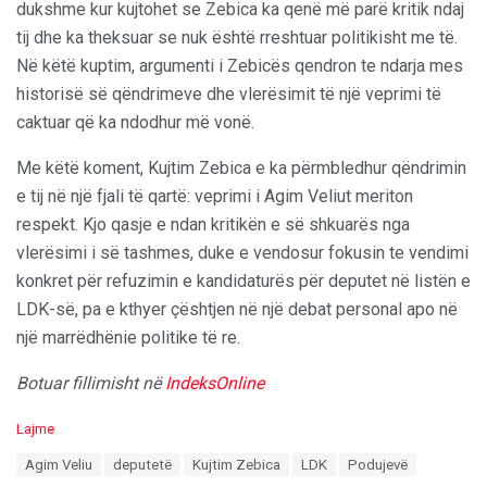
dukshme kur kujtohet se Zebica ka qenë më parë kritik ndaj
tij dhe ka theksuar se nuk është rreshtuar politikisht me të.
Në këtë kuptim, argumenti i Zebicës qendron te ndarja mes
historisë së qëndrimeve dhe vlerësimit të një veprimi të
caktuar që ka ndodhur më vonë.
Me këtë koment, Kujtim Zebica e ka përmbledhur qëndrimin
e tij në një fjali të qartë: veprimi i Agim Veliut meriton
respekt. Kjo qasje e ndan kritikën e së shkuarës nga
vlerësimi i së tashmes, duke e vendosur fokusin te vendimi
konkret për refuzimin e kandidaturës për deputet në listën e
LDK-së, pa e kthyer çështjen në një debat personal apo në
një marrëdhënie politike të re.
Botuar fillimisht në
IndeksOnline
C
Lajme
a
T
Agim Veliu
deputetë
Kujtim Zebica
LDK
Podujevë
t
a
e