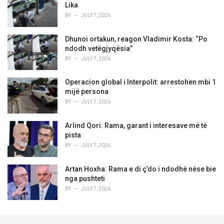
Lika
BY
JULY 7, 2026
Dhunoi ortakun, reagon Vladimir Kosta: “Po
ndodh vetëgjyqësia”
BY
JULY 7, 2026
Operacion global i Interpolit: arrestohen mbi 1
mijë persona
BY
JULY 7, 2026
Arlind Qori: Rama, garant i interesave më të
pista
BY
JULY 7, 2026
Artan Hoxha: Rama e di ç’do i ndodhë nëse bie
nga pushteti
BY
JULY 7, 2026