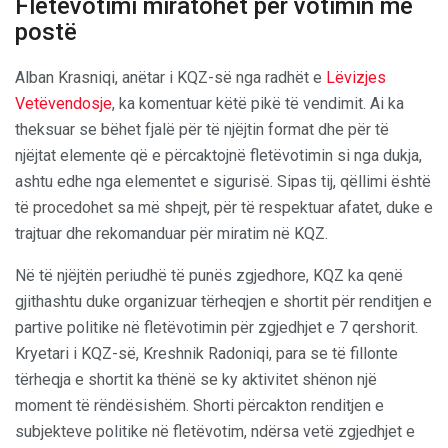
Fletëvotimi miratohet për votimin me
postë
Alban Krasniqi, anëtar i KQZ-së nga radhët e
Lëvizjes
Vetëvendosje
, ka komentuar këtë pikë të vendimit. Ai ka
theksuar se bëhet fjalë për të njëjtin format dhe për të
njëjtat elemente që e përcaktojnë fletëvotimin si nga dukja,
ashtu edhe nga elementet e sigurisë. Sipas tij, qëllimi është
të procedohet sa më shpejt, për të respektuar afatet, duke e
trajtuar dhe rekomanduar për miratim në KQZ.
Në të njëjtën periudhë të punës zgjedhore, KQZ ka qenë
gjithashtu duke organizuar tërheqjen e shortit për renditjen e
partive politike në fletëvotimin për zgjedhjet e 7 qershorit.
Kryetari i KQZ-së, Kreshnik Radoniqi, para se të fillonte
tërheqja e shortit ka thënë se ky aktivitet shënon një
moment të rëndësishëm. Shorti përcakton renditjen e
subjekteve politike në fletëvotim, ndërsa vetë zgjedhjet e