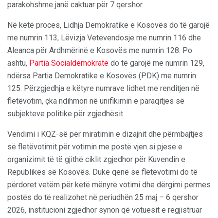
parakohshme janë caktuar për 7 qershor.
Në këtë proces, Lidhja Demokratike e Kosovës do të garojë
me numrin 113, Lëvizja Vetëvendosje me numrin 116 dhe
Aleanca për Ardhmërinë e Kosovës me numrin 128. Po
ashtu,
Partia Socialdemokrate
do të garojë me numrin 129,
ndërsa Partia Demokratike e Kosovës (PDK) me numrin
125. Përzgjedhja e këtyre numrave lidhet me renditjen në
fletëvotim, çka ndihmon në unifikimin e paraqitjes së
subjekteve politike për zgjedhësit.
Vendimi i KQZ-së për miratimin e dizajnit dhe përmbajtjes
së fletëvotimit për votimin me postë vjen si pjesë e
organizimit të të gjithë ciklit zgjedhor për Kuvendin e
Republikës së Kosovës. Duke qenë se fletëvotimi do të
përdoret vetëm për këtë mënyrë votimi dhe dërgimi përmes
postës do të realizohet në periudhën 25 maj – 6 qershor
2026, institucioni zgjedhor synon që votuesit e regjistruar