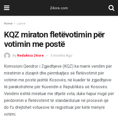
24ore.com
Home
Lajme
KQZ miraton fletëvotimin për
votimin me postë
By
Redaksia 24ore
3 months Ago
Komisioni Qendror i Zgjedhjeve (KQZ) ka marrë vendim për
miratimin e dizajnit dhe përmbajtjes së fletëvotimit për
votimin me postë jashtë Kosovës, në kuadër të zgjedhjeve
të parakohshme për Kuvendin e Republikës së Kosovës.
Vendimi është miratuar me dhjetë vota, duke hapur rrugë për
përdorimin e fletëvotimit të standardizuar në procesin që
do t’u drejtohet votuesve të regjistruar për këtë mënyrë
votimi.