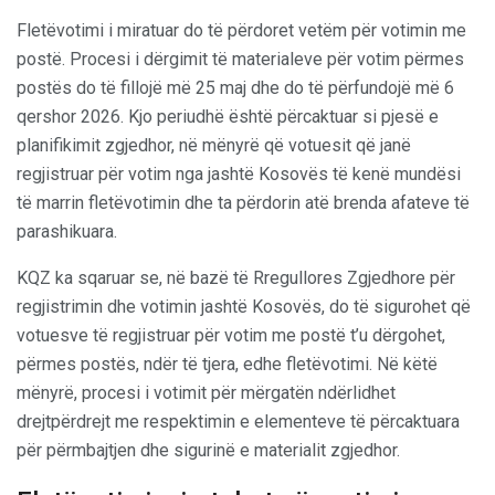
Fletëvotimi i miratuar do të përdoret vetëm për votimin me
postë. Procesi i dërgimit të materialeve për votim përmes
postës do të fillojë më 25 maj dhe do të përfundojë më 6
qershor 2026. Kjo periudhë është përcaktuar si pjesë e
planifikimit zgjedhor, në mënyrë që votuesit që janë
regjistruar për votim nga jashtë Kosovës të kenë mundësi
të marrin fletëvotimin dhe ta përdorin atë brenda afateve të
parashikuara.
KQZ ka sqaruar se, në bazë të Rregullores Zgjedhore për
regjistrimin dhe votimin jashtë Kosovës, do të sigurohet që
votuesve të regjistruar për votim me postë t’u dërgohet,
përmes postës, ndër të tjera, edhe fletëvotimi. Në këtë
mënyrë, procesi i votimit për mërgatën ndërlidhet
drejtpërdrejt me respektimin e elementeve të përcaktuara
për përmbajtjen dhe sigurinë e materialit zgjedhor.