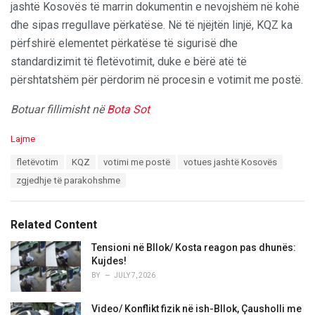
jashtë Kosovës të marrin dokumentin e nevojshëm në kohë
dhe sipas rregullave përkatëse. Në të njëjtën linjë, KQZ ka
përfshirë elementet përkatëse të sigurisë dhe
standardizimit të fletëvotimit, duke e bërë atë të
përshtatshëm për përdorim në procesin e votimit me postë.
Botuar fillimisht në
Bota Sot
C
Lajme
a
T
fletëvotim
KQZ
votimi me postë
votues jashtë Kosovës
t
a
e
zgjedhje të parakohshme
g
g
s
o
:
r
Related Content
i
e
Tensioni në Bllok/ Kosta reagon pas dhunës:
s
Kujdes!
:
BY
JULY 7, 2026
Video/ Konflikt fizik në ish-Bllok, Çausholli me