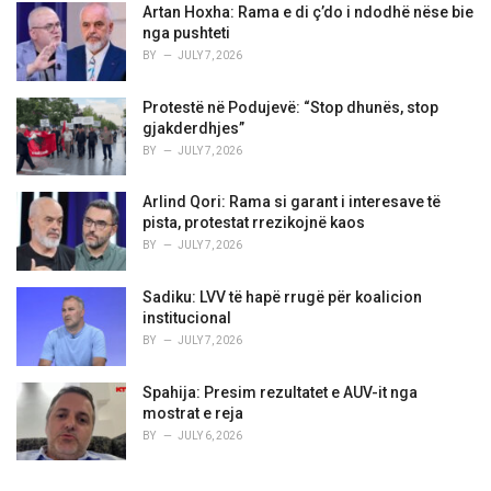
Artan Hoxha: Rama e di ç’do i ndodhë nëse bie
nga pushteti
BY
JULY 7, 2026
Protestë në Podujevë: “Stop dhunës, stop
gjakderdhjes”
BY
JULY 7, 2026
Arlind Qori: Rama si garant i interesave të
pista, protestat rrezikojnë kaos
BY
JULY 7, 2026
Sadiku: LVV të hapë rrugë për koalicion
institucional
BY
JULY 7, 2026
Spahija: Presim rezultatet e AUV-it nga
mostrat e reja
BY
JULY 6, 2026