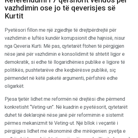
vazhdimin ose jo të qeverisjes së
Kurtit
Pyetësori fillon me një zgjedhje të drejtpërdrejtë për
vazhdimin e luftës kundër korrupsionit dhe hajnisë, nisur
nga Qeveria Kurti. Më pas, qytetarët ftohen të përgjigjen
nëse janë për vazhdimin e konsolidimit të shtetit ligjor e
demokratik, si edhe të llogaridhënies publike e ligjore të
politikës, pushtetarëve dhe keqbërësve publikë, siç
përmendet në këtë paketë argumenti, përfshirë edhe
oligarkët.
Pjesa tjetër lidhet me reformën në drejtësi dhe përmend
konkretisht “Veting-un”. Në kuadrin e pyetësorit, qytetarët
duhet të deklarojnë nëse janë për reformimin e sistemit
përmes mekanizmit të Veting-ut. Një bllok i veçantë i
përgjigjes lidhet me ekonominë dhe mirëqenien: pyetja e