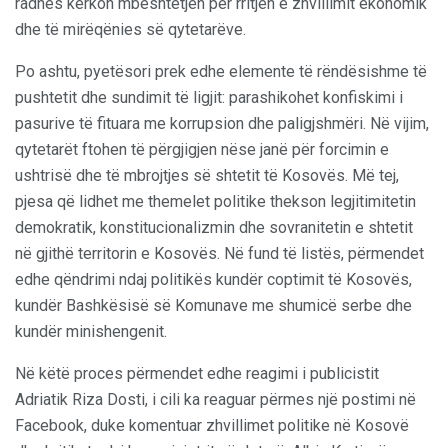
radhës kërkon mbështetjen për rritjen e zhvillimit ekonomik
dhe të mirëqënies së qytetarëve.
Po ashtu, pyetësori prek edhe elemente të rëndësishme të
pushtetit dhe sundimit të ligjit: parashikohet konfiskimi i
pasurive të fituara me korrupsion dhe paligjshmëri. Në vijim,
qytetarët ftohen të përgjigjen nëse janë për forcimin e
ushtrisë dhe të mbrojtjes së shtetit të Kosovës. Më tej,
pjesa që lidhet me themelet politike thekson legjitimitetin
demokratik, konstitucionalizmin dhe sovranitetin e shtetit
në gjithë territorin e Kosovës. Në fund të listës, përmendet
edhe qëndrimi ndaj politikës kundër coptimit të Kosovës,
kundër Bashkësisë së Komunave me shumicë serbe dhe
kundër minishengenit.
Në këtë proces përmendet edhe reagimi i publicistit
Adriatik Riza Dosti, i cili ka reaguar përmes një postimi në
Facebook, duke komentuar zhvillimet politike në Kosovë