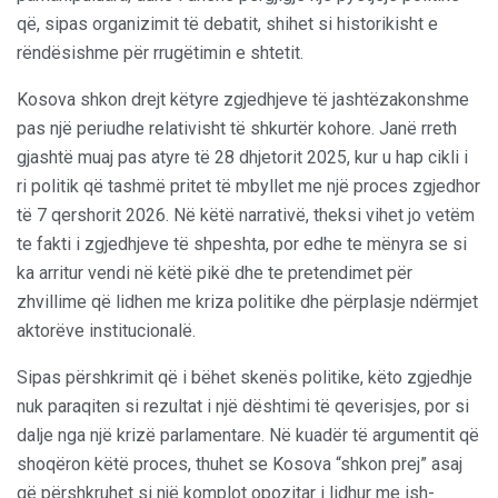
që, sipas organizimit të debatit, shihet si historikisht e
rëndësishme për rrugëtimin e shtetit.
Kosova shkon drejt këtyre zgjedhjeve të jashtëzakonshme
pas një periudhe relativisht të shkurtër kohore. Janë rreth
gjashtë muaj pas atyre të 28 dhjetorit 2025, kur u hap cikli i
ri politik që tashmë pritet të mbyllet me një proces zgjedhor
të 7 qershorit 2026. Në këtë narrativë, theksi vihet jo vetëm
te fakti i zgjedhjeve të shpeshta, por edhe te mënyra se si
ka arritur vendi në këtë pikë dhe te pretendimet për
zhvillime që lidhen me kriza politike dhe përplasje ndërmjet
aktorëve institucionalë.
Sipas përshkrimit që i bëhet skenës politike, këto zgjedhje
nuk paraqiten si rezultat i një dështimi të qeverisjes, por si
dalje nga një krizë parlamentare. Në kuadër të argumentit që
shoqëron këtë proces, thuhet se Kosova “shkon prej” asaj
që përshkruhet si një komplot opozitar i lidhur me ish-