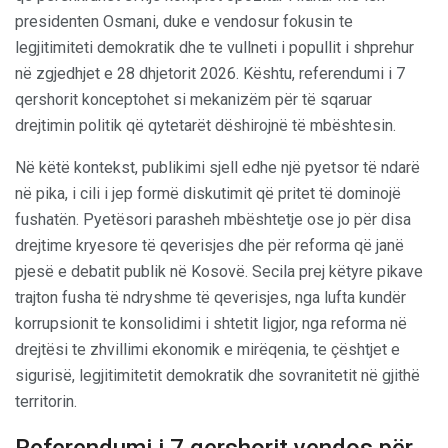
presidenten Osmani, duke e vendosur fokusin te
legjitimiteti demokratik dhe te vullneti i popullit i shprehur
në zgjedhjet e 28 dhjetorit 2026. Kështu, referendumi i 7
qershorit konceptohet si mekanizëm për të sqaruar
drejtimin politik që qytetarët dëshirojnë të mbështesin.
Në këtë kontekst, publikimi sjell edhe një pyetsor të ndarë
në pika, i cili i jep formë diskutimit që pritet të dominojë
fushatën. Pyetësori parasheh mbështetje ose jo për disa
drejtime kryesore të qeverisjes dhe për reforma që janë
pjesë e debatit publik në Kosovë. Secila prej këtyre pikave
trajton fusha të ndryshme të qeverisjes, nga lufta kundër
korrupsionit te konsolidimi i shtetit ligjor, nga reforma në
drejtësi te zhvillimi ekonomik e mirëqenia, te çështjet e
sigurisë, legjitimitetit demokratik dhe sovranitetit në gjithë
territorin.
Referendumi i 7 qershorit vendos për