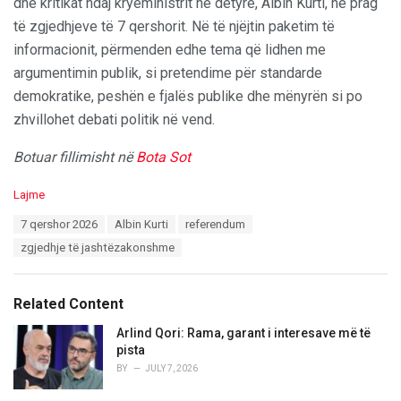
dhe kritikat ndaj kryeministrit në detyrë, Albin Kurti, në prag
të zgjedhjeve të 7 qershorit. Në të njëjtin paketim të
informacionit, përmenden edhe tema që lidhen me
argumentimin publik, si pretendime për standarde
demokratike, peshën e fjalës publike dhe mënyrën si po
zhvillohet debati politik në vend.
Botuar fillimisht në
Bota Sot
C
Lajme
a
T
7 qershor 2026
Albin Kurti
referendum
t
a
e
zgjedhje të jashtëzakonshme
g
g
s
o
:
r
Related Content
i
e
Arlind Qori: Rama, garant i interesave më të
s
pista
:
BY
JULY 7, 2026