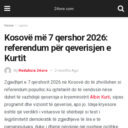
24ore.com
Home
Lajme
Kosovë më 7 qershor 2026:
referendum për qeverisjen e
Kurtit
By
Redaksia 24ore
2 months Ago
Zgjedhjet e 7 qershorit 2026 në Kosovë do të zhvillohen si
referendum popullor, ku qytetarët do të vendosin nëse
duhet të vazhdojë qeverisja e kryeministrit
Albin Kurti
, sipas
programit dhe vizionit të qeverisë, apo jo. Ideja kryesore
është që verdikti i votuesve të shërbejë si test i
legjitimitetit demokratik të zgjedhjeve të lira e të
pamanipuluara, duke i dhënë përgjigje një pyetjeje politike