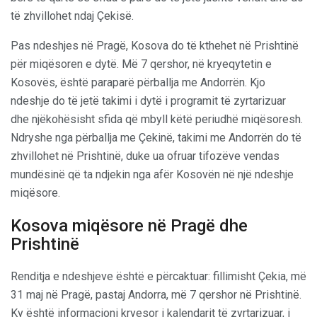
të zhvillohet ndaj Çekisë.
Pas ndeshjes në Pragë, Kosova do të kthehet në Prishtinë
për miqësoren e dytë. Më 7 qershor, në kryeqytetin e
Kosovës, është paraparë përballja me Andorrën. Kjo
ndeshje do të jetë takimi i dytë i programit të zyrtarizuar
dhe njëkohësisht sfida që mbyll këtë periudhë miqësoresh.
Ndryshe nga përballja me Çekinë, takimi me Andorrën do të
zhvillohet në Prishtinë, duke ua ofruar tifozëve vendas
mundësinë që ta ndjekin nga afër Kosovën në një ndeshje
miqësore.
Kosova miqësore në Pragë dhe
Prishtinë
Renditja e ndeshjeve është e përcaktuar: fillimisht Çekia, më
31 maj në Pragë, pastaj Andorra, më 7 qershor në Prishtinë.
Ky është informacioni kryesor i kalendarit të zyrtarizuar, i