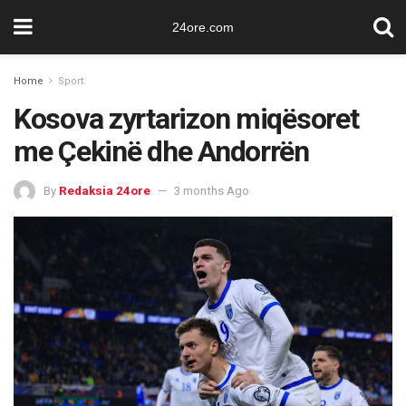
24ore.com
Home
Sport
Kosova zyrtarizon miqësoret
me Çekinë dhe Andorrën
By
Redaksia 24ore
3 months Ago