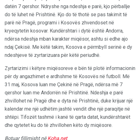
datën 7 qershor. Ndryshe nga ndeshja e parë, kjo përballje
do të luhet në Prishtinë. Kjo do të thotë se pas takimit të
parë në Pragë, programi i Kosovës zhvendoset në
kryeqytetin kosovar. Kundërshtari i dytë është Andorra,
ndërsa ndeshja mban karakter miqësor, ashtu si edhe ajo
ndaj Çekisë. Me këtë takim, Kosova e përmbyll serinë e dy
ndeshjeve të zyrtarizuara për këtë periudhë.
Zyrtarizimi i këtyre miqësoreve e bën të plotë informacionin
për dy angazhimet e ardhshme të Kosovës në futboll. Më
31 maj, Kosova luan me Çekinë në Pragë, ndërsa më 7
qershor luan me Andorrën në Prishtinë. Ndeshja e parë
zhvillohet në Pragë dhe e dyta në Prishtinë, duke krijuar një
kalendar me një udhëtim jashtë vendit dhe një paraqitje në
shtëpi. Tifozët tashmë i kanë të qarta datat, kundërshtarët
dhe qytetet ku do të zhvillohen këto dy miqësore.
Botuar fillimisht në
Koha.net