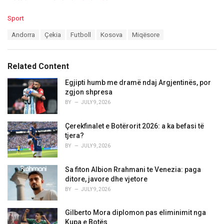
C
Sport
a
T
Andorra
Çekia
Futboll
Kosova
Miqësore
t
a
e
g
g
s
o
Related Content
:
r
i
Egjipti humb me dramë ndaj Argjentinës, por
e
zgjon shpresa
s
BY
JULY 9, 2026
:
Çerekfinalet e Botërorit 2026: a ka befasi të
tjera?
BY
JULY 9, 2026
Sa fiton Albion Rrahmani te Venezia: paga
ditore, javore dhe vjetore
BY
JULY 9, 2026
Gilberto Mora diplomon pas eliminimit nga
Kupa e Botës