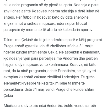
cili e ndan programin në dy pjesë të qarta. Ndeshja e parë
zhvillohet jashtë Kosovës, ndërsa ndeshja e dytë luhet në
shtëpi. Për futbollin kosovar, këto dy data shënojnë
angazhimet e radhës miqësore, ndërsa për tifozët
paraqesin dy momente të afërta në kalendarin sportiv.
Takimi me Çekinë do të jetë ndeshja e parë e këtij programi.
Pragë është qyteti ku do të zhvillohet sfida e 31 majit,
ndërsa kundërshtari është Çekia. Në aspektin e kalendarit,
kjo ndeshje vjen para përballjes me Andorrën dhe përbën
hapjen e dy miqësoreve të konfirmuara. Kosova, në këtë
rast, do ta nisë programin jashtë Prishtinës, në një qytet
evropian ku është caktuar zhvillimi i ndeshjes. Të gjitha
elementet kryesore të këtij takimi janë tashmë të
përcaktuara: data 31 maj, vendi Pragë dhe kundërshtari
Çekia.
Miqësorja e dytë, ajo ndaj Andorrës, është vendosur për