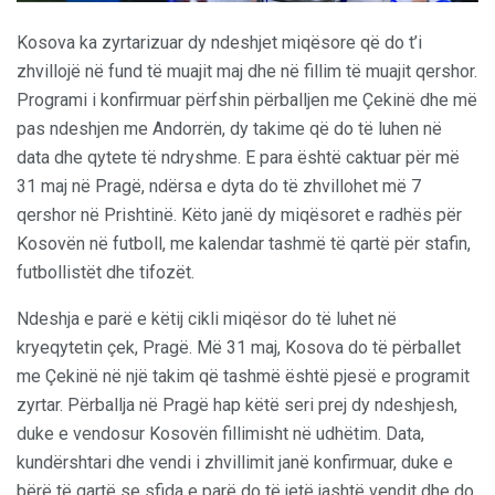
Kosova ka zyrtarizuar dy ndeshjet miqësore që do t’i
zhvillojë në fund të muajit maj dhe në fillim të muajit qershor.
Programi i konfirmuar përfshin përballjen me Çekinë dhe më
pas ndeshjen me Andorrën, dy takime që do të luhen në
data dhe qytete të ndryshme. E para është caktuar për më
31 maj në Pragë, ndërsa e dyta do të zhvillohet më 7
qershor në Prishtinë. Këto janë dy miqësoret e radhës për
Kosovën në futboll, me kalendar tashmë të qartë për stafin,
futbollistët dhe tifozët.
Ndeshja e parë e këtij cikli miqësor do të luhet në
kryeqytetin çek, Pragë. Më 31 maj, Kosova do të përballet
me Çekinë në një takim që tashmë është pjesë e programit
zyrtar. Përballja në Pragë hap këtë seri prej dy ndeshjesh,
duke e vendosur Kosovën fillimisht në udhëtim. Data,
kundërshtari dhe vendi i zhvillimit janë konfirmuar, duke e
bërë të qartë se sfida e parë do të jetë jashtë vendit dhe do