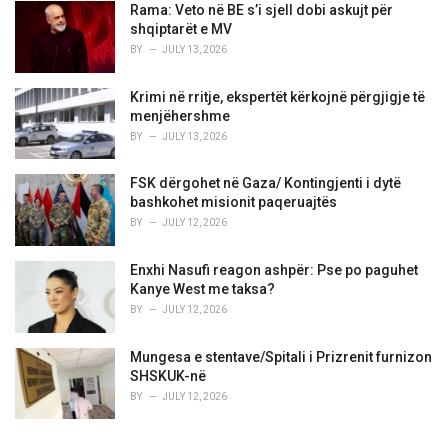
Rama: Veto në BE s’i sjell dobi askujt për
shqiptarët e MV
BY
JULY 13, 2026
Krimi në rritje, ekspertët kërkojnë përgjigje të
menjëhershme
BY
JULY 13, 2026
FSK dërgohet në Gaza/ Kontingjenti i dytë
bashkohet misionit paqeruajtës
BY
JULY 12, 2026
Enxhi Nasufi reagon ashpër: Pse po paguhet
Kanye West me taksa?
BY
JULY 12, 2026
Mungesa e stentave/Spitali i Prizrenit furnizon
SHSKUK-në
BY
JULY 12, 2026