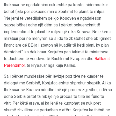
theksuar se ngadalësimi nuk është pa kosto, sidomos kur
bëhet fjalë për sekuencimin e zbatimit të planit të rritjes.
“Ne jemi të vetëdijshëm që kjo Kosovën e ngadalëson
sepse bëhet edhe një dëm sa i përket sekuencimit të
implementimit të planit të rritjes që e ka Kosova. Ne e kemi
miratuar por në mënyrën se si do të zbatohet dhe obligimet
financiare që BE-ja i zbaton në kuadër të këtij plani, ky plan
dëmtohet”, ka deklaruar Konjufca pas takimit të ministrave
të Jashtëm të vendeve të Bashkimit Evropian dhe
Ballkanit
Perëndimor
, të kryesuar nga Kaja Kallas.
Sa i përket mundësisë për lëvizje pozitive në kuadër të
dialogut me Serbinë, Konjufca është shprehur skeptik. Ai ka
theksuar se Kosova ndodhet në një proces zgjedhor, ndërsa
edhe Serbia pritet ta mbajë një proces të tillë në fund të
vitit. Për këtë arsye, ai ka lënë të kuptohet se nuk pret
shumë zhvillime në periudhën e afërt. Konjufca ka thënë se