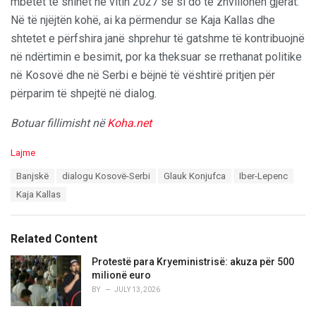
mbetet të shihet në vitin 2027 se si do të zhvillohen gjërat.
Në të njëjtën kohë, ai ka përmendur se Kaja Kallas dhe
shtetet e përfshira janë shprehur të gatshme të kontribuojnë
në ndërtimin e besimit, por ka theksuar se rrethanat politike
në Kosovë dhe në Serbi e bëjnë të vështirë pritjen për
përparim të shpejtë në dialog.
Botuar fillimisht në
Koha.net
C
Lajme
a
T
Banjskë
dialogu Kosovë-Serbi
Glauk Konjufca
Iber-Lepenc
t
a
e
Kaja Kallas
g
g
s
o
:
r
Related Content
i
e
Protestë para Kryeministrisë: akuza për 500
s
milionë euro
:
BY
JULY 13, 2026