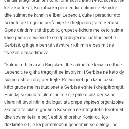
cenuar integritetin territorial dhe sovranitetin e Kosovës. Në
këtë kontekst, Konjufca ka përmendur sulmin në Banjskë
dhe sulmet në kanalin e Iber-Lepencit, duke i paraqitur ato
si raste që tregojnë përfshirje të drejtpërdrejtë të Serbisë.
Sipas qëndrimit të tij publik, grupet e lidhura me këto sulme
kanë pasur relacione të drejtpërdrejta me institucionet e
Serbisë, gjë që e bën të vështirë rikthimin e besimit në
tryezën e bisedimeve.
“Sulmet e tilla si ai i Banjskes dhe sulmet në kanalin e Iber-
Lepencit, të gjitha tregojnë se involvimi i Serbisë në këto dy
sulme është i drejtpërdrejtë. Relacionet që i kanë pasur
këto grupe me institucionet e Serbisë është i drejtpërdrejtë.
Prandaj si mund të ulemi ne me një palë e cila derisa ne
ulemi në tavolinën e dialogut, ata prapa shpinës organizojnë
aksione të cilat e godasin Kosovën në integritetin territorial
dhe sovranitetin e saj”, është shprehur Konjufca. Kjo
deklaratë e tij e ka përmbledhur qëndrimin se dialogu, në