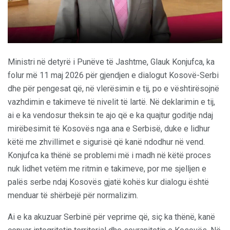
Ministri në detyrë i Punëve të Jashtme, Glauk Konjufca, ka
folur më 11 maj 2026 për gjendjen e dialogut Kosovë-Serbi
dhe për pengesat që, në vlerësimin e tij, po e vështirësojnë
vazhdimin e takimeve të nivelit të lartë. Në deklarimin e tij,
ai e ka vendosur theksin te ajo që e ka quajtur goditje ndaj
mirëbesimit të Kosovës nga ana e Serbisë, duke e lidhur
këtë me zhvillimet e sigurisë që kanë ndodhur në vend.
Konjufca ka thënë se problemi më i madh në këtë proces
nuk lidhet vetëm me ritmin e takimeve, por me sjelljen e
palës serbe ndaj Kosovës gjatë kohës kur dialogu është
menduar të shërbejë për normalizim.
Ai e ka akuzuar Serbinë për veprime që, siç ka thënë, kanë