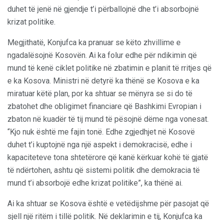
duhet të jenë në gjendje t’i përballojnë dhe t’i absorbojnë
krizat politike.
Megjithatë, Konjufca ka pranuar se këto zhvillime e
ngadalësojnë Kosovën. Ai ka folur edhe për ndikimin që
mund të kenë ciklet politike në zbatimin e planit të rritjes që
e ka Kosova. Ministri në detyrë ka thënë se Kosova e ka
miratuar këtë plan, por ka shtuar se mënyra se si do të
zbatohet dhe obligimet financiare që Bashkimi Evropian i
zbaton në kuadër të tij mund të pësojnë dëme nga vonesat.
“Kjo nuk është me fajin tonë. Edhe zgjedhjet në Kosovë
duhet t’i kuptojnë nga një aspekt i demokracisë, edhe i
kapaciteteve tona shtetërore që kanë kërkuar kohë të gjatë
të ndërtohen, ashtu që sistemi politik dhe demokracia të
mund t’i absorbojë edhe krizat politike”, ka thënë ai.
Ai ka shtuar se Kosova është e vetëdijshme për pasojat që
sjell një ritëm i tillë politik. Në deklarimin e tij, Konjufca ka