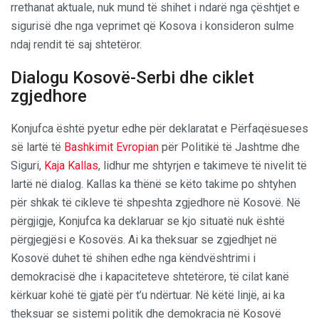
rrethanat aktuale, nuk mund të shihet i ndarë nga çështjet e
sigurisë dhe nga veprimet që Kosova i konsideron sulme
ndaj rendit të saj shtetëror.
Dialogu Kosovë-Serbi dhe ciklet
zgjedhore
Konjufca është pyetur edhe për deklaratat e Përfaqësueses
së lartë të
Bashkimit Evropian
për Politikë të Jashtme dhe
Siguri,
Kaja Kallas
, lidhur me shtyrjen e takimeve të nivelit të
lartë në dialog. Kallas ka thënë se këto takime po shtyhen
për shkak të cikleve të shpeshta zgjedhore në Kosovë. Në
përgjigje, Konjufca ka deklaruar se kjo situatë nuk është
përgjegjësi e Kosovës. Ai ka theksuar se zgjedhjet në
Kosovë duhet të shihen edhe nga këndvështrimi i
demokracisë dhe i kapaciteteve shtetërore, të cilat kanë
kërkuar kohë të gjatë për t’u ndërtuar. Në këtë linjë, ai ka
theksuar se sistemi politik dhe demokracia në Kosovë