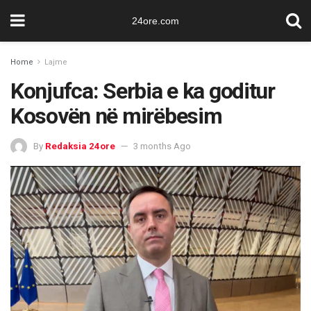
24ore.com
Home
Lajme
Konjufca: Serbia e ka goditur
Kosovën në mirëbesim
By
Redaksia 24ore
3 months Ago