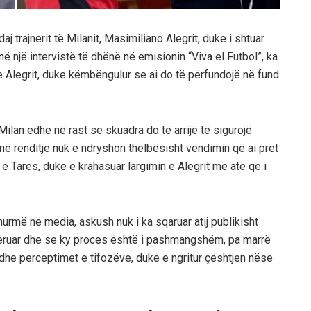
j trajnerit të Milanit, Masimiliano Alegrit, duke i shtuar
 në një intervistë të dhënë në emisionin “Viva el Futbol”, ka
 Alegrit, duke këmbëngulur se ai do të përfundojë në fund
 Milan edhe në rast se skuadra do të arrijë të sigurojë
në renditje nuk e ndryshon thelbësisht vendimin që ai pret
 e Tares, duke e krahasuar largimin e Alegrit me atë që i
rmë në media, askush nuk i ka sqaruar atij publikisht
jmëruar dhe se ky proces është i pashmangshëm, pa marrë
jë edhe perceptimet e tifozëve, duke e ngritur çështjen nëse