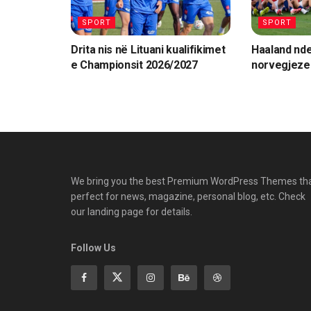
SPORT
SPORT
Drita nis në Lituani kualifikimet
Haaland nde
e Championsit 2026/2027
norvegjeze 
We bring you the best Premium WordPress Themes th
perfect for news, magazine, personal blog, etc. Check
our landing page for details.
Follow Us