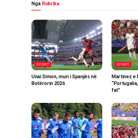
Nga
Rubrika
SPORT
SPORT
Unai Simon, muri i Spanjës në
Martinez e
Botërorin 2026
“Portugalia
fat”