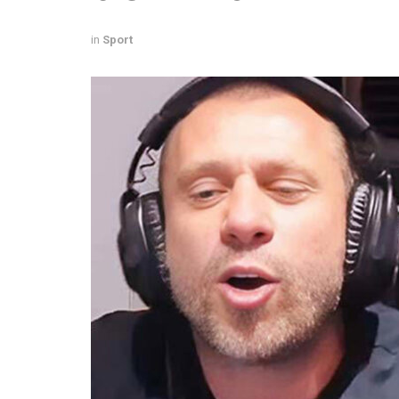
in
Sport