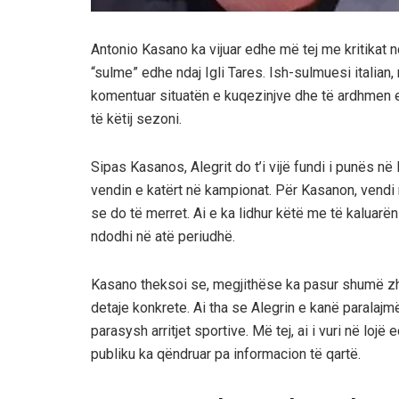
Antonio Kasano ka vijuar edhe më tej me kritikat nda
“sulme” edhe ndaj Igli Tares. Ish-sulmuesi italian,
komentuar situatën e kuqezinjve dhe të ardhmen e
të këtij sezoni.
Sipas Kasanos, Alegrit do t’i vijë fundi i punës në
vendin e katërt në kampionat. Për Kasanon, vendi 
se do të merret. Ai e ka lidhur këtë me të kaluarën
ndodhi në atë periudhë.
Kasano theksoi se, megjithëse ka pasur shumë zhu
detaje konkrete. Ai tha se Alegrin e kanë parala
parasysh arritjet sportive. Më tej, ai i vuri në lo
publiku ka qëndruar pa informacion të qartë.