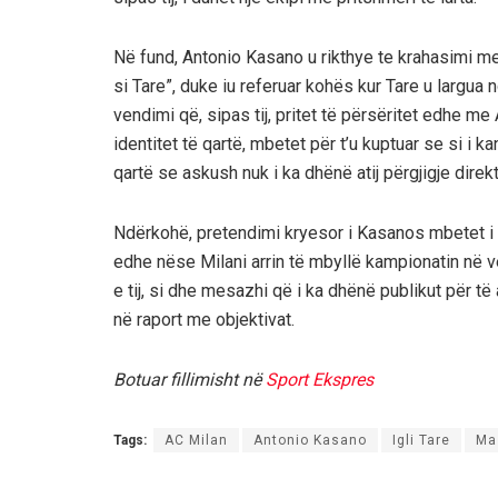
Në fund, Antonio Kasano u rikthye te krahasimi me I
si Tare”, duke iu referuar kohës kur Tare u largua
vendimi që, sipas tij, pritet të përsëritet edhe me
identitet të qartë, mbetet për t’u kuptuar se si i ka
qartë se askush nuk i ka dhënë atij përgjigje dir
Ndërkohë, pretendimi kryesor i Kasanos mbetet i një
edhe nëse Milani arrin të mbyllë kampionatin në ve
e tij, si dhe mesazhi që i ka dhënë publikut për të
në raport me objektivat.
Botuar fillimisht në
Sport Ekspres
Tags:
AC Milan
Antonio Kasano
Igli Tare
Mas