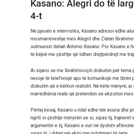
Kasano: Alegri do të larg
4-t
Në pjesën e intervistës, Kasano adresoi edhe alu
mosmarrëveshje mes Alegrit dhe Zlatan Ibrahimoviçi
sulmuesin italian Antonio Kasano. Por Kasano e h
të bëjnë me çështje që lidhen drejtpërdrejt me traj
Ai sqaroi se me Ibrahimoviçin diskuton për tema p
nevojë të telefonojë apo të komunikojë me Ibrën për
diskutim që e kërkon realisht. Në këtë mënyrë, ai
marrëdhënia reale që pretendon se ekziston mes ti
Përtej kësaj, Kasano u ndal edhe tek ecuria dhe pre
ngriti si çështje mënyrën se si, sipas tij, trajner
argumentin e tij, Kasano e vuri në dyshim aftësinë 
sipas tij, i duhet një ekipi me pritshmëri të larta.