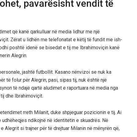
ohet, pavarësisht vendit të
dimet që kanë qarkulluar në media lidhur me një
t. Zërat u lidhën me telefonatat e këtij të fundit me ish-
odhi poshtë idenë se bisedat e tij me Ibrahimoviçin kanë
nerin Alegrin.
ersonale, jashtë futbollit. Kasano nënvizoi se nuk ka
 të folur për Alegrin, pasi, sipas tij, nuk është një
 synon të ndajë qartë aludimet e raportuara në media nga
j dhe Ibrahimoviçit.
tendimet rreth Milanit, duke shpjeguar pozicionin e tij. Ai
ët e udhëheqjes ndikojnë në identitetin e skuadrës. Në
e Alegrit si trajner për të drejtuar Milanin në mënyrën që,