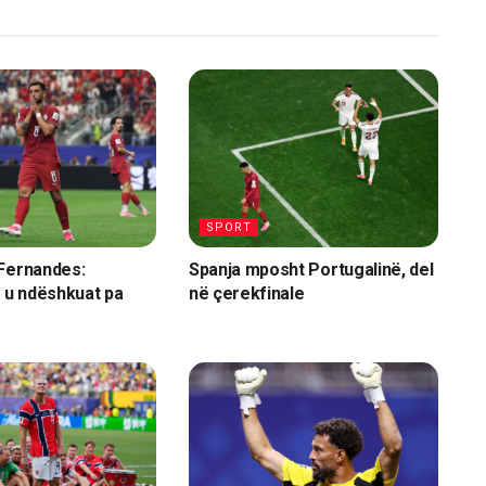
SPORT
 Fernandes:
Spanja mposht Portugalinë, del
, u ndëshkuat pa
në çerekfinale