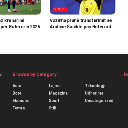
SPORT
z krenarinë
Vozinha pranë transferimit në
për Botërorin 2026
Arabinë Saudite pas Botërorit
Browse by Category
R
at
Auto
Lajme
Teknologji
Botë
Magazina
Udhetime
Ekonomi
Sport
Uncategorized
Femra
Stili