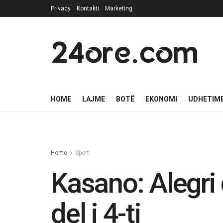
Privacy
Kontakti
Marketing
24ore.com
HOME
LAJME
BOTË
EKONOMI
UDHETIM
Home
Sport
Kasano: Alegri 
del i 4-ti