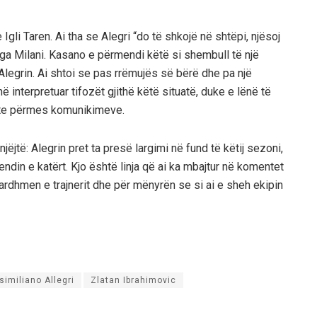
gli Taren. Ai tha se Alegri “do të shkojë në shtëpi, njësoj
 nga Milani. Kasano e përmendi këtë si shembull të një
 Alegrin. Ai shtoi se pas rrëmujës së bërë dhe pa një
në interpretuar tifozët gjithë këtë situatë, duke e lënë të
ekte përmes komunikimeve.
jtë: Alegrin pret ta presë largimi në fund të këtij sezoni,
ndin e katërt. Kjo është linja që ai ka mbajtur në komentet
 ardhmen e trajnerit dhe për mënyrën se si ai e sheh ekipin
imiliano Allegri
Zlatan Ibrahimovic