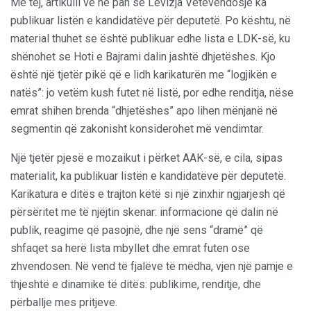
Më tej, artikulli vë në pah se Lëvizja Vetëvendosje ka
publikuar listën e kandidatëve për deputetë. Po kështu, në
material thuhet se është publikuar edhe lista e LDK-së, ku
shënohet se Hoti e Bajrami dalin jashtë dhjetëshes. Kjo
është një tjetër pikë që e lidh karikaturën me “logjikën e
natës”: jo vetëm kush futet në listë, por edhe renditja, nëse
emrat shihen brenda “dhjetëshes” apo lihen mënjanë në
segmentin që zakonisht konsiderohet më vendimtar.
Një tjetër pjesë e mozaikut i përket AAK-së, e cila, sipas
materialit, ka publikuar listën e kandidatëve për deputetë.
Karikatura e ditës e trajton këtë si një zinxhir ngjarjesh që
përsëritet me të njëjtin skenar: informacione që dalin në
publik, reagime që pasojnë, dhe një sens “dramë” që
shfaqet sa herë lista mbyllet dhe emrat futen ose
zhvendosen. Në vend të fjalëve të mëdha, vjen një pamje e
thjeshtë e dinamike të ditës: publikime, renditje, dhe
përballje mes pritjeve.