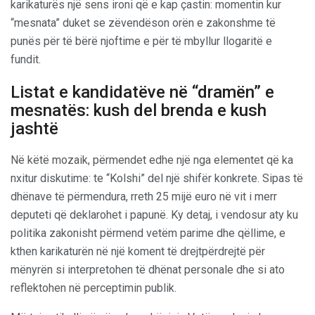
karikaturës një sens ironi që e kap çastin: momentin kur
“mesnata” duket se zëvendëson orën e zakonshme të
punës për të bërë njoftime e për të mbyllur llogaritë e
fundit.
Listat e kandidatëve në “dramën” e
mesnatës: kush del brenda e kush
jashtë
Në këtë mozaik, përmendet edhe një nga elementet që ka
nxitur diskutime: te “Kolshi” del një shifër konkrete. Sipas të
dhënave të përmendura, rreth 25 mijë euro në vit i merr
deputeti që deklarohet i papunë. Ky detaj, i vendosur aty ku
politika zakonisht përmend vetëm parime dhe qëllime, e
kthen karikaturën në një koment të drejtpërdrejtë për
mënyrën si interpretohen të dhënat personale dhe si ato
reflektohen në perceptimin publik.