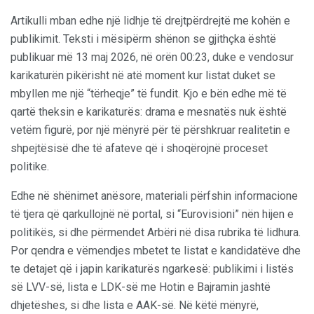
Artikulli mban edhe një lidhje të drejtpërdrejtë me kohën e
publikimit. Teksti i mësipërm shënon se gjithçka është
publikuar më 13 maj 2026, në orën 00:23, duke e vendosur
karikaturën pikërisht në atë moment kur listat duket se
mbyllen me një “tërheqje” të fundit. Kjo e bën edhe më të
qartë theksin e karikaturës: drama e mesnatës nuk është
vetëm figurë, por një mënyrë për të përshkruar realitetin e
shpejtësisë dhe të afateve që i shoqërojnë proceset
politike.
Edhe në shënimet anësore, materiali përfshin informacione
të tjera që qarkullojnë në portal, si “Eurovisioni” nën hijen e
politikës, si dhe përmendet Arbëri në disa rubrika të lidhura.
Por qendra e vëmendjes mbetet te listat e kandidatëve dhe
te detajet që i japin karikaturës ngarkesë: publikimi i listës
së LVV-së, lista e LDK-së me Hotin e Bajramin jashtë
dhjetëshes, si dhe lista e AAK-së. Në këtë mënyrë,