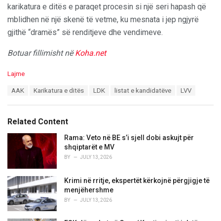
karikatura e ditës e paraqet procesin si një seri hapash që
mblidhen në një skenë të vetme, ku mesnata i jep ngjyrë
gjithë “dramës” së renditjeve dhe vendimeve.
Botuar fillimisht në
Koha.net
C
Lajme
a
T
AAK
Karikatura e ditës
LDK
listat e kandidatëve
LVV
t
a
e
g
g
s
o
Related Content
:
r
i
Rama: Veto në BE s’i sjell dobi askujt për
e
shqiptarët e MV
s
BY
JULY 13, 2026
:
Krimi në rritje, ekspertët kërkojnë përgjigje të
menjëhershme
BY
JULY 13, 2026