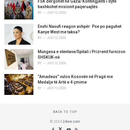
FSK dërgohet në Gaza/ Kontingjenti i dytë
bashkohet misionit paqeruajtës
BY
JULY 12, 2026
Enxhi Nasufi reagon ashpër: Pse po paguhet
Kanye West me taksa?
BY
JULY 12, 2026
Mungesa e stentave/Spitali i Prizrenit furnizon
SHSKUK-në
BY
JULY 12, 2026
“Amadeus” vulos Kosovën në Pragë me
Medalje të Artë e 4 çmime
BY
JULY 12, 2026
BACK TO TOP
© 2024
24ore.com