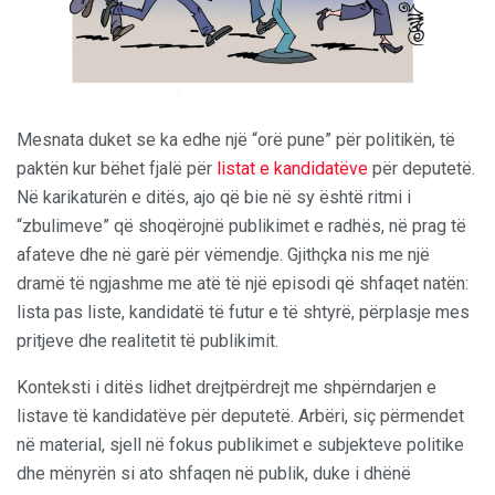
Mesnata duket se ka edhe një “orë pune” për politikën, të
paktën kur bëhet fjalë për
listat e kandidatëve
për deputetë.
Në karikaturën e ditës, ajo që bie në sy është ritmi i
“zbulimeve” që shoqërojnë publikimet e radhës, në prag të
afateve dhe në garë për vëmendje. Gjithçka nis me një
dramë të ngjashme me atë të një episodi që shfaqet natën:
lista pas liste, kandidatë të futur e të shtyrë, përplasje mes
pritjeve dhe realitetit të publikimit.
Konteksti i ditës lidhet drejtpërdrejt me shpërndarjen e
listave të kandidatëve për deputetë. Arbëri, siç përmendet
në material, sjell në fokus publikimet e subjekteve politike
dhe mënyrën si ato shfaqen në publik, duke i dhënë