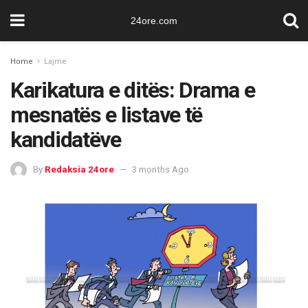
24ore.com
Home
Lajme
Karikatura e ditës: Drama e
mesnatës e listave të
kandidatëve
By
Redaksia 24ore
3 months Ago