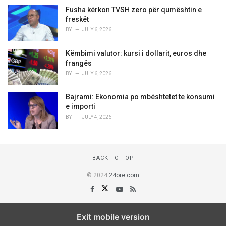
Fusha kërkon TVSH zero për qumështin e
freskët
BY
JULY 6, 2026
Këmbimi valutor: kursi i dollarit, euros dhe
frangës
BY
JULY 6, 2026
Bajrami: Ekonomia po mbështetet te konsumi
e importi
BY
JULY 4, 2026
BACK TO TOP
© 2024
24ore.com
Exit mobile version