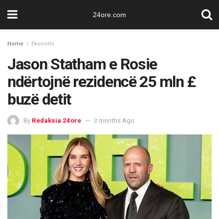
24ore.com
Home
Ekonomi
Jason Statham e Rosie
ndërtojnë rezidencë 25 mln £
buzë detit
By
Redaksia 24ore
3 months Ago