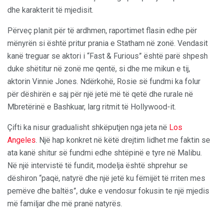
dhe karakterit të mjedisit.
Përveç planit për të ardhmen, raportimet flasin edhe për
mënyrën si është pritur prania e Statham në zonë. Vendasit
kanë treguar se aktori i “Fast & Furious” është parë shpesh
duke shëtitur në zonë me qentë, si dhe me mikun e tij,
aktorin Vinnie Jones. Ndërkohë, Rosie së fundmi ka folur
për dëshirën e saj për një jetë më të qetë dhe rurale në
Mbretërinë e Bashkuar, larg ritmit të Hollywood-it.
Çifti ka nisur gradualisht shkëputjen nga jeta në
Los
Angeles
. Një hap konkret në këtë drejtim lidhet me faktin se
ata kanë shitur së fundmi edhe shtëpinë e tyre në Malibu.
Në një intervistë të fundit, modelja është shprehur se
dëshiron “paqë, natyrë dhe një jetë ku fëmijët të rriten mes
pemëve dhe baltës”, duke e vendosur fokusin te një mjedis
më familjar dhe më pranë natyrës.