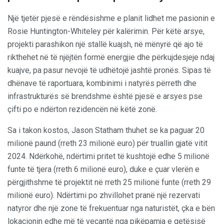
Një tjetër pjesë e rëndësishme e planit lidhet me pasionin e
Rosie Huntington-Whiteley për kalërimin. Për këtë arsye,
projekti parashikon një stallë kuajsh, në mënyrë që ajo të
rikthehet në të njëjtën formë energjie dhe përkujdesjeje ndaj
kuajve, pa pasur nevojë të udhëtojë jashtë pronës. Sipas të
dhënave të raportuara, kombinimi i natyrës përreth dhe
infrastrukturës së brendshme është pjesë e arsyes pse
çifti po e ndërton rezidencën në këtë zonë.
Sa i takon kostos, Jason Statham thuhet se ka paguar 20
milionë paund (rreth 23 milionë euro) për truallin gjatë vitit
2024. Ndërkohë, ndërtimi pritet të kushtojë edhe 5 milionë
funte të tjera (rreth 6 milionë euro), duke e çuar vlerën e
përgjithshme të projektit në rreth 25 milionë funte (rreth 29
milionë euro). Ndërtimi po zhvillohet pranë një rezervati
natyror dhe një zone të frekuentuar nga naturistët, çka e bën
lokacionin edhe më të veçantë nga pikëpamja e qetësisë