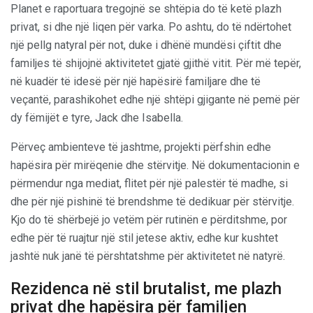
Planet e raportuara tregojnë se shtëpia do të ketë plazh
privat, si dhe një liqen për varka. Po ashtu, do të ndërtohet
një pellg natyral për not, duke i dhënë mundësi çiftit dhe
familjes të shijojnë aktivitetet gjatë gjithë vitit. Për më tepër,
në kuadër të idesë për një hapësirë familjare dhe të
veçantë, parashikohet edhe një shtëpi gjigante në pemë për
dy fëmijët e tyre, Jack dhe Isabella.
Përveç ambienteve të jashtme, projekti përfshin edhe
hapësira për mirëqenie dhe stërvitje. Në dokumentacionin e
përmendur nga mediat, flitet për një palestër të madhe, si
dhe për një pishinë të brendshme të dedikuar për stërvitje.
Kjo do të shërbejë jo vetëm për rutinën e përditshme, por
edhe për të ruajtur një stil jetese aktiv, edhe kur kushtet
jashtë nuk janë të përshtatshme për aktivitetet në natyrë.
Rezidenca në stil brutalist, me plazh
privat dhe hapësira për familjen