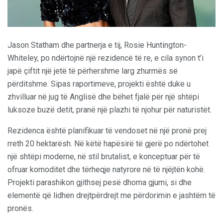
Jason Statham dhe partnerja e tij, Rosie Huntington-
Whiteley, po ndërtojnë një rezidencë të re, e cila synon t’i
japë çiftit një jetë të përhershme larg zhurmës së
përditshme. Sipas raportimeve, projekti është duke u
zhvilluar në jug të Anglisë dhe bëhet fjalë për një shtëpi
luksoze buzë detit, pranë një plazhi të njohur për naturistët.
Rezidenca është planifikuar të vendoset në një pronë prej
rreth 20 hektarësh. Në këtë hapësirë të gjerë po ndërtohet
një shtëpi moderne, në stil brutalist, e konceptuar për të
ofruar komoditet dhe tërheqje natyrore në të njëjtën kohë.
Projekti parashikon gjithsej pesë dhoma gjumi, si dhe
elementë që lidhen drejtpërdrejt me përdorimin e jashtëm të
pronës.