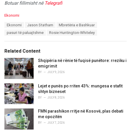
Botuar fillimisht në
Telegrafi
C
Ekonomi
a
T
Ekonomi
Jason Statham
Mbretëria e Bashkuar
t
a
e
pasuri të paluajtshme
Rosie Huntington-Whiteley
g
g
s
o
:
r
Related Content
i
e
Shqipëria në rënie të fuqisë punëtore: rreziku i
s
emigrimit
:
BY
JULY 9, 2026
Lejet e punës po rriten 43%: mungesa e stafit
shtyn bizneset
BY
JULY 8, 2026
FMN parashikon rritje në Kosovë, plas debati
me opozitën
BY
JULY 7, 2026