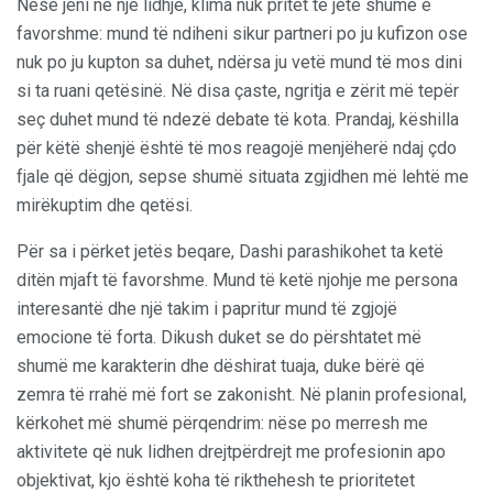
Nëse jeni në një lidhje, klima nuk pritet të jetë shumë e
favorshme: mund të ndiheni sikur partneri po ju kufizon ose
nuk po ju kupton sa duhet, ndërsa ju vetë mund të mos dini
si ta ruani qetësinë. Në disa çaste, ngritja e zërit më tepër
seç duhet mund të ndezë debate të kota. Prandaj, këshilla
për këtë shenjë është të mos reagojë menjëherë ndaj çdo
fjale që dëgjon, sepse shumë situata zgjidhen më lehtë me
mirëkuptim dhe qetësi.
Për sa i përket jetës beqare, Dashi parashikohet ta ketë
ditën mjaft të favorshme. Mund të ketë njohje me persona
interesantë dhe një takim i papritur mund të zgjojë
emocione të forta. Dikush duket se do përshtatet më
shumë me karakterin dhe dëshirat tuaja, duke bërë që
zemra të rrahë më fort se zakonisht. Në planin profesional,
kërkohet më shumë përqendrim: nëse po merresh me
aktivitete që nuk lidhen drejtpërdrejt me profesionin apo
objektivat, kjo është koha të rikthehesh te prioritetet