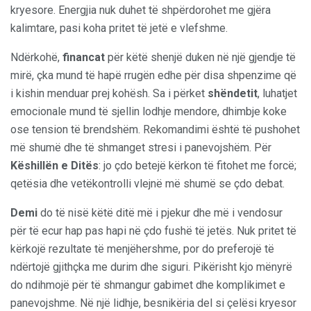
kryesore. Energjia nuk duhet të shpërdorohet me gjëra
kalimtare, pasi koha pritet të jetë e vlefshme.
Ndërkohë,
financat
për këtë shenjë duken në një gjendje të
mirë, çka mund të hapë rrugën edhe për disa shpenzime që
i kishin menduar prej kohësh. Sa i përket
shëndetit
, luhatjet
emocionale mund të sjellin lodhje mendore, dhimbje koke
ose tension të brendshëm. Rekomandimi është të pushohet
më shumë dhe të shmanget stresi i panevojshëm. Për
Këshillën e Ditës
: jo çdo betejë kërkon të fitohet me forcë;
qetësia dhe vetëkontrolli vlejnë më shumë se çdo debat.
Dem
i
do të nisë këtë ditë më i pjekur dhe më i vendosur
për të ecur hap pas hapi në çdo fushë të jetës. Nuk pritet të
kërkojë rezultate të menjëhershme, por do preferojë të
ndërtojë gjithçka me durim dhe siguri. Pikërisht kjo mënyrë
do ndihmojë për të shmangur gabimet dhe komplikimet e
panevojshme. Në një lidhje, besnikëria del si çelësi kryesor