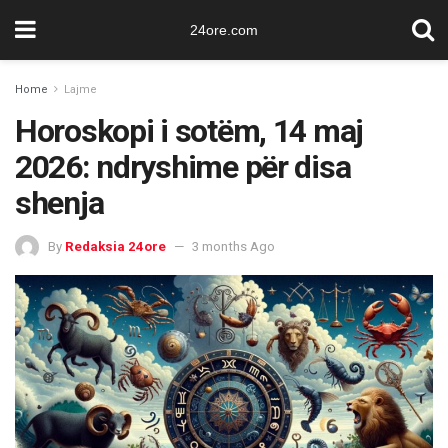
24ore.com
Home
Lajme
Horoskopi i sotëm, 14 maj
2026: ndryshime për disa
shenja
By
Redaksia 24ore
3 months Ago