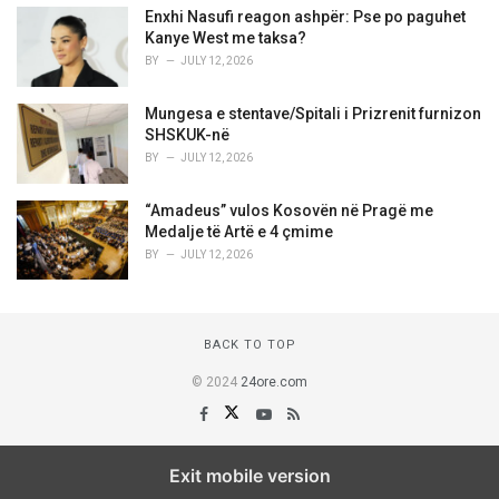
Enxhi Nasufi reagon ashpër: Pse po paguhet
Kanye West me taksa?
BY
JULY 12, 2026
Mungesa e stentave/Spitali i Prizrenit furnizon
SHSKUK-në
BY
JULY 12, 2026
“Amadeus” vulos Kosovën në Pragë me
Medalje të Artë e 4 çmime
BY
JULY 12, 2026
BACK TO TOP
© 2024
24ore.com
Exit mobile version