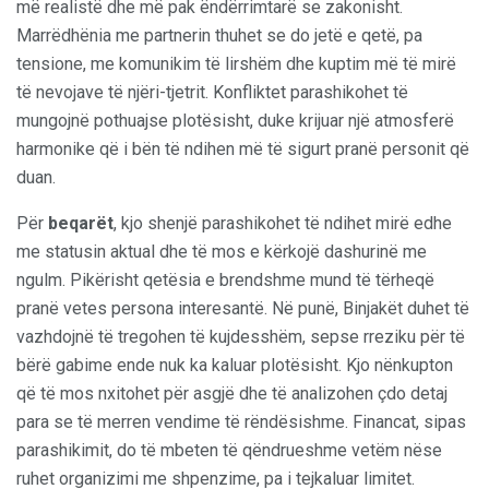
më realistë dhe më pak ëndërrimtarë se zakonisht.
Marrëdhënia me partnerin thuhet se do jetë e qetë, pa
tensione, me komunikim të lirshëm dhe kuptim më të mirë
të nevojave të njëri-tjetrit. Konfliktet parashikohet të
mungojnë pothuajse plotësisht, duke krijuar një atmosferë
harmonike që i bën të ndihen më të sigurt pranë personit që
duan.
Për
beqarët
, kjo shenjë parashikohet të ndihet mirë edhe
me statusin aktual dhe të mos e kërkojë dashurinë me
ngulm. Pikërisht qetësia e brendshme mund të tërheqë
pranë vetes persona interesantë. Në punë, Binjakët duhet të
vazhdojnë të tregohen të kujdesshëm, sepse rreziku për të
bërë gabime ende nuk ka kaluar plotësisht. Kjo nënkupton
që të mos nxitohet për asgjë dhe të analizohen çdo detaj
para se të merren vendime të rëndësishme. Financat, sipas
parashikimit, do të mbeten të qëndrueshme vetëm nëse
ruhet organizimi me shpenzime, pa i tejkaluar limitet.