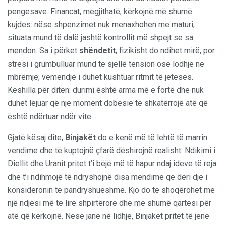
pengesave. Financat, megjithatë, kërkojnë më shumë
kujdes: nëse shpenzimet nuk menaxhohen me maturi,
situata mund të dalë jashtë kontrollit më shpejt se sa
mendon. Sa i përket
shëndetit
, fizikisht do ndihet mirë, por
stresi i grumbulluar mund të sjellë tension ose lodhje në
mbrëmje; vëmendje i duhet kushtuar ritmit të jetesës.
Këshilla për ditën: durimi është arma më e fortë dhe nuk
duhet lejuar që një moment dobësie të shkatërrojë atë që
është ndërtuar ndër vite.
Gjatë kësaj dite,
Binjakët
do e kenë më të lehtë të marrin
vendime dhe të kuptojnë çfarë dëshirojnë realisht. Ndikimi i
Diellit dhe Uranit pritet t’i bëjë më të hapur ndaj ideve të reja
dhe t’i ndihmojë të ndryshojnë disa mendime që deri dje i
konsideronin të pandryshueshme. Kjo do të shoqërohet me
një ndjesi më të lirë shpirtërore dhe më shumë qartësi për
atë që kërkojnë. Nëse janë në lidhje, Binjakët pritet të jenë