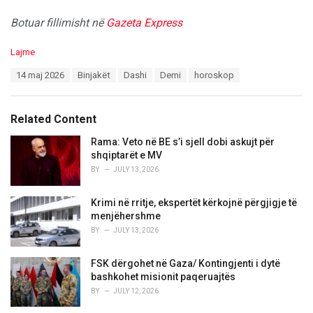
Botuar fillimisht në
Gazeta Express
C
Lajme
a
T
14 maj 2026
Binjakët
Dashi
Demi
horoskop
t
a
e
g
g
s
o
Related Content
:
r
i
Rama: Veto në BE s’i sjell dobi askujt për
e
shqiptarët e MV
s
BY
JULY 13, 2026
:
Krimi në rritje, ekspertët kërkojnë përgjigje të
menjëhershme
BY
JULY 13, 2026
FSK dërgohet në Gaza/ Kontingjenti i dytë
bashkohet misionit paqeruajtës
BY
JULY 12, 2026