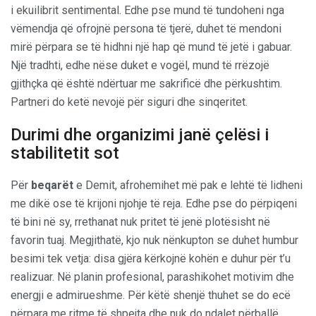
i ekuilibrit sentimental. Edhe pse mund të tundoheni nga
vëmendja që ofrojnë persona të tjerë, duhet të mendoni
mirë përpara se të hidhni një hap që mund të jetë i gabuar.
Një tradhti, edhe nëse duket e vogël, mund të rrëzojë
gjithçka që është ndërtuar me sakrificë dhe përkushtim.
Partneri do ketë nevojë për siguri dhe sinqeritet.
Durimi dhe organizimi janë çelësi i
stabilitetit sot
Për
beqarët
e Demit, afrohemihet më pak e lehtë të lidheni
me dikë ose të krijoni njohje të reja. Edhe pse do përpiqeni
të bini në sy, rrethanat nuk pritet të jenë plotësisht në
favorin tuaj. Megjithatë, kjo nuk nënkupton se duhet humbur
besimi tek vetja: disa gjëra kërkojnë kohën e duhur për t’u
realizuar. Në planin profesional, parashikohet motivim dhe
energji e admirueshme. Për këtë shenjë thuhet se do ecë
përpara me ritme të shpejta dhe nuk do ndalet përballë