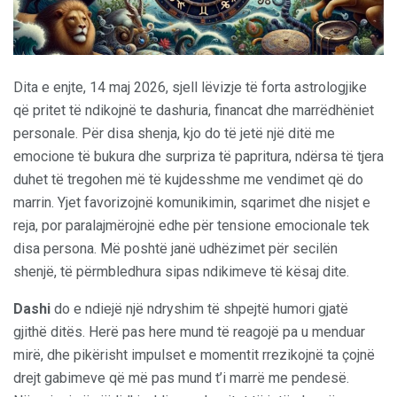
Dita e enjte, 14 maj 2026, sjell lëvizje të forta astrologjike
që pritet të ndikojnë te dashuria, financat dhe marrëdhëniet
personale. Për disa shenja, kjo do të jetë një ditë me
emocione të bukura dhe surpriza të papritura, ndërsa të tjera
duhet të tregohen më të kujdesshme me vendimet që do
marrin. Yjet favorizojnë komunikimin, sqarimet dhe nisjet e
reja, por paralajmërojnë edhe për tensione emocionale tek
disa persona. Më poshtë janë udhëzimet për secilën
shenjë, të përmbledhura sipas ndikimeve të kësaj dite.
Dashi
do e ndiejë një ndryshim të shpejtë humori gjatë
gjithë ditës. Herë pas here mund të reagojë pa u menduar
mirë, dhe pikërisht impulset e momentit rrezikojnë ta çojnë
drejt gabimeve që më pas mund t’i marrë me pendesë.