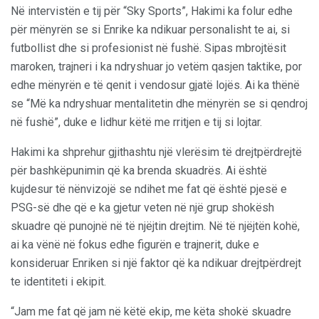
Në intervistën e tij për “Sky Sports”, Hakimi ka folur edhe
për mënyrën se si Enrike ka ndikuar personalisht te ai, si
futbollist dhe si profesionist në fushë. Sipas mbrojtësit
maroken, trajneri i ka ndryshuar jo vetëm qasjen taktike, por
edhe mënyrën e të qenit i vendosur gjatë lojës. Ai ka thënë
se “Më ka ndryshuar mentalitetin dhe mënyrën se si qendroj
në fushë”, duke e lidhur këtë me rritjen e tij si lojtar.
Hakimi ka shprehur gjithashtu një vlerësim të drejtpërdrejtë
për bashkëpunimin që ka brenda skuadrës. Ai është
kujdesur të nënvizojë se ndihet me fat që është pjesë e
PSG-së dhe që e ka gjetur veten në një grup shokësh
skuadre që punojnë në të njëjtin drejtim. Në të njëjtën kohë,
ai ka vënë në fokus edhe figurën e trajnerit, duke e
konsideruar Enriken si një faktor që ka ndikuar drejtpërdrejt
te identiteti i ekipit.
“Jam me fat që jam në këtë ekip, me këta shokë skuadre