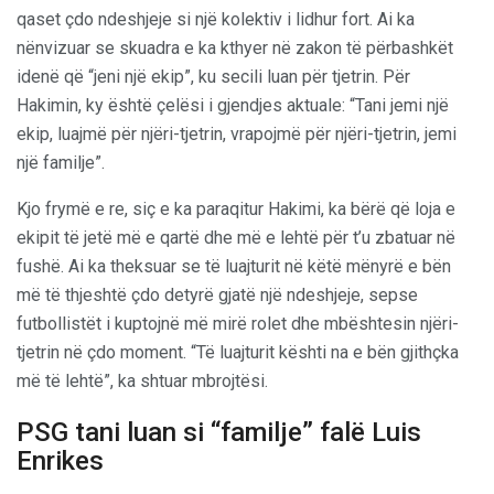
qaset çdo ndeshjeje si një kolektiv i lidhur fort. Ai ka
nënvizuar se skuadra e ka kthyer në zakon të përbashkët
idenë që “jeni një ekip”, ku secili luan për tjetrin. Për
Hakimin, ky është çelësi i gjendjes aktuale: “Tani jemi një
ekip, luajmë për njëri-tjetrin, vrapojmë për njëri-tjetrin, jemi
një familje”.
Kjo frymë e re, siç e ka paraqitur Hakimi, ka bërë që loja e
ekipit të jetë më e qartë dhe më e lehtë për t’u zbatuar në
fushë. Ai ka theksuar se të luajturit në këtë mënyrë e bën
më të thjeshtë çdo detyrë gjatë një ndeshjeje, sepse
futbollistët i kuptojnë më mirë rolet dhe mbështesin njëri-
tjetrin në çdo moment. “Të luajturit kështi na e bën gjithçka
më të lehtë”, ka shtuar mbrojtësi.
PSG tani luan si “familje” falë Luis
Enrikes