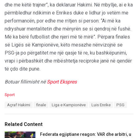
dhe me këtë trajner”, ka deklaruar Hakimi. Në mbyllje, ai e ka
përmbledhur ndikimin e Enrikes duke e lidhur jo vetëm me
performancën, por edhe me rritjen si person: “Ai më ka
ndryshuar mentalitetin dhe mënyrën se si qendroj në fushë.
Më ka bërë futbollist dhe njeri më të mirë”. Përpara finales
së Ligës së Kampionëve, këto mesazhe nënvizojnë se
PSG-ja po përgatitet me një qasje të re, ku bashkëpunimi,
vrapi i përbashkët dhe mbështetja reciproke janë në qendër
të çdo dite pune.
Botuar fillimisht në
Sport Ekspres
C
Sport
a
T
Açraf Hakimi
finale
Liga e Kampionëve
Luis Enrike
PSG
t
a
e
g
g
s
o
Related Content
:
r
i
Federata egjiptiane reagon: VAR dhe arbitri, u