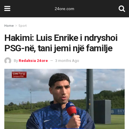
24ore.com
Home
Sport
Hakimi: Luis Enrike i ndryshoi
PSG-në, tani jemi një familje
By
Redaksia 24ore
3 months Ago