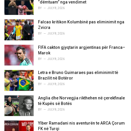
e
“dëmtuam” nga vendimet
s
BY
JULY 8, 2026
:
Falcao kritikon Kolumbinë pas eliminimit nga
Zvicra
BY
JULY 8, 2026
FIFA cakton gjyqtarin argjentinas për Franca–
Marok
BY
JULY 8, 2026
Letra e Bruno Guimaraes pas eliminimit të
Brazilit në Botëror
BY
JULY 8, 2026
Anglia dhe Norvegjia rikthehen në çerekfinale
të Kupës së Botës
BY
JULY 8, 2026
Ylber Ramadani nis aventurën te ARCA Çorum
FK në Turqi