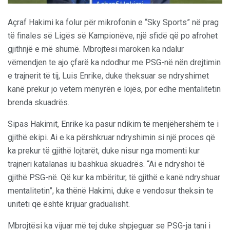
Açraf Hakimi ka folur për mikrofonin e “Sky Sports” në prag
të finales së Ligës së Kampionëve, një sfidë që po afrohet
gjithnjë e më shumë. Mbrojtësi maroken ka ndalur
vëmendjen te ajo çfarë ka ndodhur me PSG-në nën drejtimin
e trajnerit të tij, Luis Enrike, duke theksuar se ndryshimet
kanë prekur jo vetëm mënyrën e lojës, por edhe mentalitetin
brenda skuadrës.
Sipas Hakimit, Enrike ka pasur ndikim të menjëhershëm te i
gjithë ekipi. Ai e ka përshkruar ndryshimin si një proces që
ka prekur të gjithë lojtarët, duke nisur nga momenti kur
trajneri katalanas iu bashkua skuadrës. “Ai e ndryshoi të
gjithë PSG-në. Që kur ka mbëritur, të gjithë e kanë ndryshuar
mentalitetin”, ka thënë Hakimi, duke e vendosur theksin te
uniteti që është krijuar gradualisht.
Mbrojtësi ka vijuar më tej duke shpjeguar se PSG-ja tani i