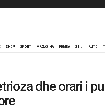
E
SHOP
SPORT
MAGAZINA
FEMRA
STILI
AUTO
T
ioza dhe orari i pun
ore