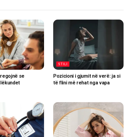
STILI
tregojnë se
Pozicioni i gjumit në verë: ja si
 lëkundet
të flini më rehat nga vapa