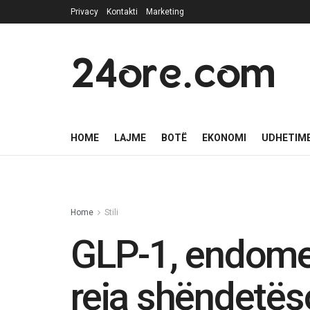
Privacy
Kontakti
Marketing
24ore.com
HOME
LAJME
BOTË
EKONOMI
UDHETIM
Home
Stili
GLP-1, endometr
reja shëndetës