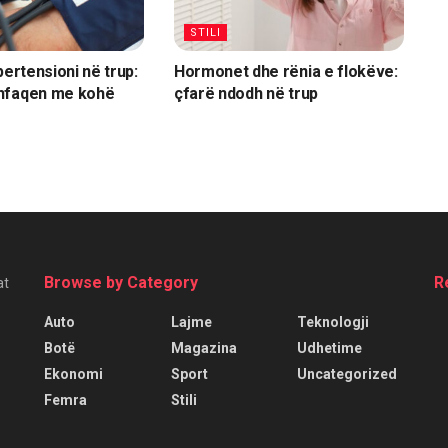
STILI
pertensioni në trup:
Hormonet dhe rënia e flokëve:
hfaqen me kohë
çfarë ndodh në trup
Browse by Category
R
at
Auto
Lajme
Teknologji
Botë
Magazina
Udhetime
Ekonomi
Sport
Uncategorized
Femra
Stili