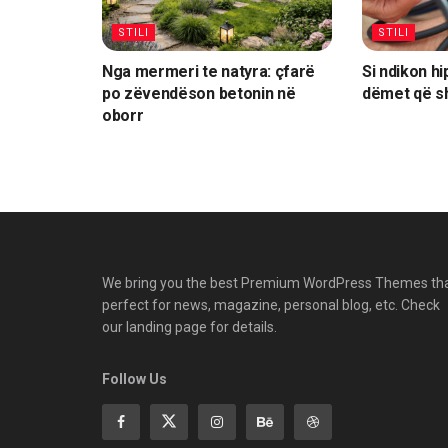
STILI
STILI
Nga mermeri te natyra: çfarë
Si ndikon hi
po zëvendëson betonin në
dëmet që s
oborr
We bring you the best Premium WordPress Themes th
perfect for news, magazine, personal blog, etc. Check
our landing page for details.
Follow Us