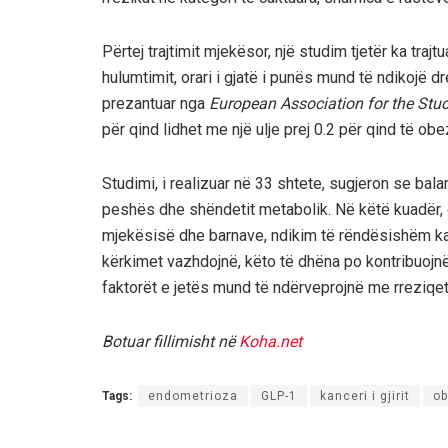
Përtej trajtimit mjekësor, një studim tjetër ka traj
hulumtimit, orari i gjatë i punës mund të ndikojë dr
prezantuar nga
European Association for the Stud
për qind lidhet me një ulje prej 0.2 për qind të obez
Studimi, i realizuar në 33 shtete, sugjeron se bal
peshës dhe shëndetit metabolik. Në këtë kuadër, 
mjekësisë dhe barnave, ndikim të rëndësishëm ka 
kërkimet vazhdojnë, këto të dhëna po kontribuojnë
faktorët e jetës mund të ndërveprojnë me rreziqe
Botuar fillimisht në
Koha.net
Tags:
endometrioza
GLP-1
kanceri i gjirit
ob