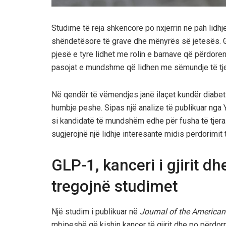
Studime të reja shkencore po nxjerrin në pah lidh
shëndetësore të grave dhe mënyrës së jetesës. Gje
pjesë e tyre lidhet me rolin e barnave që përdore
pasojat e mundshme që lidhen me sëmundje të tje
Në qendër të vëmendjes janë ilaçet kundër diabetit 
humbje peshe. Sipas një analize të publikuar nga
si kandidatë të mundshëm edhe për fusha të tjera të
sugjerojnë një lidhje interesante midis përdorimit 
GLP-1, kanceri i gjirit dhe
tregojnë studimet
Një studim i publikuar në
Journal of the American
mbipeshë që kishin kancer të gjirit dhe po përdorn