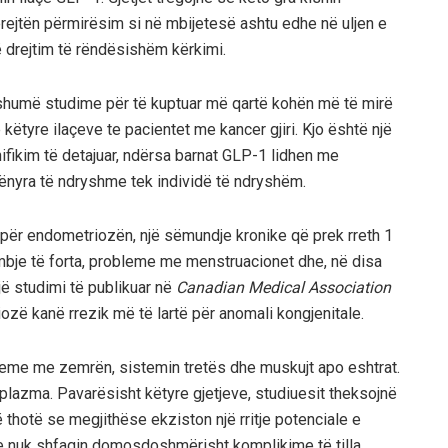
rejtën përmirësim si në mbijetesë ashtu edhe në uljen e
ë drejtim të rëndësishëm kërkimi.
 shumë studime për të kuptuar më qartë kohën më të mirë
ëtyre ilaçeve te pacientet me kancer gjiri. Kjo është një
nifikim të detajuar, ndërsa barnat GLP-1 lidhen me
nyra të ndryshme tek individë të ndryshëm.
 për endometriozën, një sëmundje kronike që prek rreth 1
je të forta, probleme me menstruacionet dhe, në disa
jë studimi të publikuar në
Canadian Medical Association
ozë kanë rrezik më të lartë për anomali kongjenitale.
eme me zemrën, sistemin tretës dhe muskujt apo eshtrat.
plazma. Pavarësisht këtyre gjetjeve, studiuesit theksojnë
ë thotë se megjithëse ekziston një rritje potenciale e
ve nuk shfaqin domosdoshmërisht komplikime të tilla.