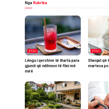
Nga
Rubrika
STILI
STILI
Lëngu i qershive të tharta para
Shenjat që 
gjumit që ndihmon të flini më
martesa po
mirë