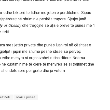
tuar edhe faktorë të lidhur me jetën e përditshme. Sipas
ejtpërdrejt në shtimin e peshës trupore. Gjetjet janë
y of Obesity
dhe tregojnë se ulja e orëve të punës me 1
itetit.
anca mes jetës private dhe punës luan rol në çështjet e
gjetjet i japin më shumë peshë idesë se përveç
edhe mënyra si organizohet rutina ditore. Ndërsa
 në kuptimin më të gjerë të mënyrës se si trajtimet dhe
t shëndetësore për gratë dhe jo vetëm.
eziteti
orari i punës