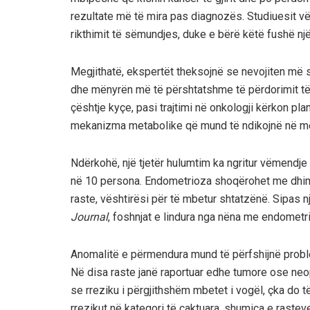
rezultate më të mira pas diagnozës. Studiuesit vë
rikthimit të sëmundjes, duke e bërë këtë fushë nj
Megjithatë, ekspertët theksojnë se nevojiten më
dhe mënyrën më të përshtatshme të përdorimit të k
çështje kyçe, pasi trajtimi në onkologji kërkon pla
mekanizma metabolike që mund të ndikojnë në më
Ndërkohë, një tjetër hulumtim ka ngritur vëmendje
në 10 persona. Endometrioza shoqërohet me dhimb
raste, vështirësi për të mbetur shtatzënë. Sipas n
Journal
, foshnjat e lindura nga nëna me endometri
Anomalitë e përmendura mund të përfshijnë probl
Në disa raste janë raportuar edhe tumore ose neo
se rreziku i përgjithshëm mbetet i vogël, çka do t
rrezikut në kategori të caktuara, shumica e raste