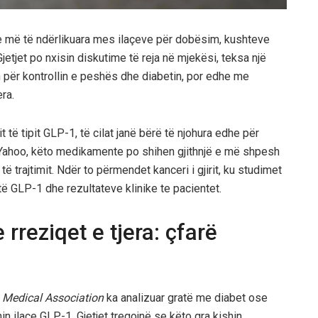
je më të ndërlikuara mes ilaçeve për dobësim, kushteve
tjet po nxisin diskutime të reja në mjekësi, teksa një
n për kontrollin e peshës dhe diabetin, por edhe me
ra.
të tipit GLP-1, të cilat janë bërë të njohura edhe për
 Yahoo, këto medikamente po shihen gjithnjë e më shpesh
 trajtimit. Ndër to përmendet kanceri i gjirit, ku studimet
të GLP-1 dhe rezultateve klinike te pacientet.
 rreziqet e tjera: çfarë
 Medical Association
ka analizuar gratë me diabet ose
in ilaçe GLP-1. Gjetjet tregojnë se këto gra kishin