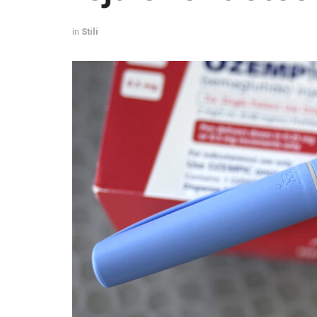
in
Stili