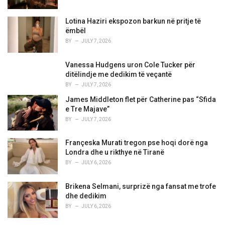
:
Lotina Haziri ekspozon barkun në pritje të
ëmbël
BY
JULY 7, 2026
Vanessa Hudgens uron Cole Tucker për
ditëlindje me dedikim të veçantë
BY
JULY 7, 2026
James Middleton flet për Catherine pas “Sfida
e Tre Majave”
BY
JULY 7, 2026
Françeska Murati tregon pse hoqi dorë nga
Londra dhe u rikthye në Tiranë
BY
JULY 6, 2026
Brikena Selmani, surprizë nga fansat me trofe
dhe dedikim
BY
JULY 6, 2026