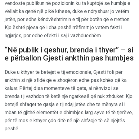
vendoste publikun në pozicionin ku ta kuptojë se humbja e
vëllait ka qenë një pikë kthese, duke e ndryshuar jo vetëm
jetën, por edhe këndvështrimin e tij për botën që e rrethon.
Kjo është pjesa që i dha peshë rrëfimit: jo vetëm fakti i
ngjarjes, por edhe efekti i saj i vazhdueshëm.
“Në publik i qeshur, brenda i thyer” – si
e përballon Gjesti ankthin pas humbjes
Duke u kthyer te betejat e tij emocionale, Gjesti foli për
ankthin si një sfidë që e shoqëron edhe pas kohës që ka
kaluar. Përtej disa momenteve të qeta, ai nënvizoi se
brenda tij vazhdon të ketë një ngarkesë që nuk zhduket. Kjo
betejë shfaqet te qasja e tij ndaj jetës dhe te mënyra si i
mban të gjithë elementët e dhimbjes larg syve të të tjerëve,
për të mos e kthyer çdo ditë në një shfaqje të së njëjtës
peshë.