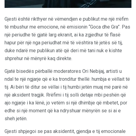
Gjesti është rikthyer në vëmendjen e publikut me një rrëfim
të mbushur me emocione, në emisionin “Goca dhe Gra”. Pas
një periudhe të gjatë larg ekranit, ai ka zgjedhur të flasë
hapur për një nga periudhat më të vështira të jetës së tij,
duke ndarë me publikun atë që deri më tani nuk e kishte
shprehur në mënyrë kaq direkte.
Gjatë bisedës përballë moderatores Ori Nebijaj, artisti u
ndal te një ngjarje që e ka tronditur thellë: humbja e vëllait të
tij. Ai bëri të ditur se vëllai i tij humbi jetën muaj më parë në
një aksident tragjik. Rrëfimi i tij solli detaje mbi peshën që
ajo ngjarje i ka lënë, jo vetëm si një dhimbje që mbetet, por
edhe si një moment që ka ndryshuar mënyrën se si ai e
sheh jetën.
Gjesti shpjegoi se pas aksidentit, gjendja e tij emocionale