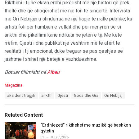
Rikthimi i tij në ekran erdhi pikërisht me një histori që prek
thellë dhe që shoqërohet me një ton të sinqertë. Intervista
me Ori Nebijajn u shndërrua në një hapje të rrallë publike, ku
artisti foli për humbjen e vëllait dhe për mënyrën se si
ankthi dhe pikëllimi kanë ndikuar në jetën e tij. Me këtë
rrëfim, Gjesti i dha publikut një vështrim më të afërt te
realiteti i tij emocional, duke treguar se pas qeshjes së
jashtme fshihet një betejë e vazhdueshme.
Botuar fillimisht në
Albeu
C
Magazina
a
T
aksident tragjik
ankth
Gjesti
Goca dhe Gra
Ori Nebijaj
t
a
e
g
g
s
o
Related Content
:
r
i
“Erdhlezeti” rikthehet me muzikë që bashkon
e
qytetin
s
BY
JULY 7, 2026