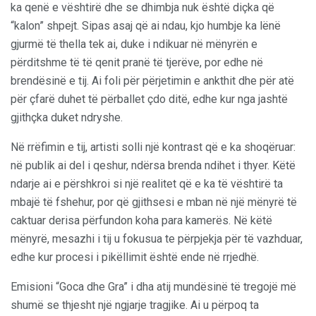
ka qenë e vështirë dhe se dhimbja nuk është diçka që
“kalon” shpejt. Sipas asaj që ai ndau, kjo humbje ka lënë
gjurmë të thella tek ai, duke i ndikuar në mënyrën e
përditshme të të qenit pranë të tjerëve, por edhe në
brendësinë e tij. Ai foli për përjetimin e ankthit dhe për atë
për çfarë duhet të përballet çdo ditë, edhe kur nga jashtë
gjithçka duket ndryshe.
Në rrëfimin e tij, artisti solli një kontrast që e ka shoqëruar:
në publik ai del i qeshur, ndërsa brenda ndihet i thyer. Këtë
ndarje ai e përshkroi si një realitet që e ka të vështirë ta
mbajë të fshehur, por që gjithsesi e mban në një mënyrë të
caktuar derisa përfundon koha para kamerës. Në këtë
mënyrë, mesazhi i tij u fokusua te përpjekja për të vazhduar,
edhe kur procesi i pikëllimit është ende në rrjedhë.
Emisioni “Goca dhe Gra” i dha atij mundësinë të tregojë më
shumë se thjesht një ngjarje tragjike. Ai u përpoq ta