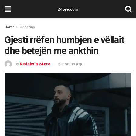
24ore.com
Home
Magazina
Gjesti rrëfen humbjen e vëllait
dhe betejën me ankthin
By
Redaksia 24ore
3 months Ago