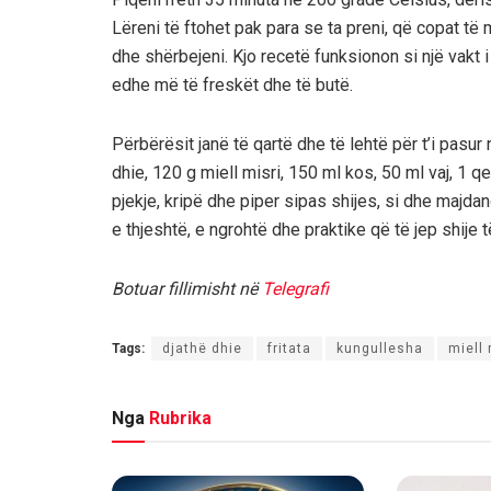
Lëreni të ftohet pak para se ta preni, që copat të
dhe shërbejeni. Kjo recetë funksionon si një vakt
edhe më të freskët dhe të butë.
Përbërësit janë të qartë dhe të lehtë për t’i pasu
dhie, 120 g miell misri, 150 ml kos, 50 ml vaj, 1 q
pjekje, kripë dhe piper sipas shijes, si dhe majdan
e thjeshtë, e ngrohtë dhe praktike që të jep shije
Botuar fillimisht në
Telegrafi
Tags:
djathë dhie
fritata
kungullesha
miell 
Nga
Rubrika