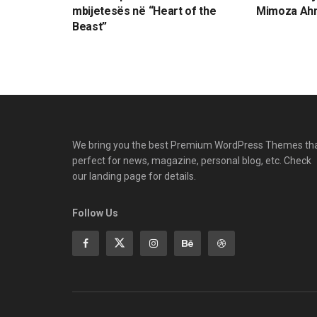
mbijetesës në “Heart of the
Mimoza Ahm
Beast”
We bring you the best Premium WordPress Themes th
perfect for news, magazine, personal blog, etc. Check
our landing page for details.
Follow Us