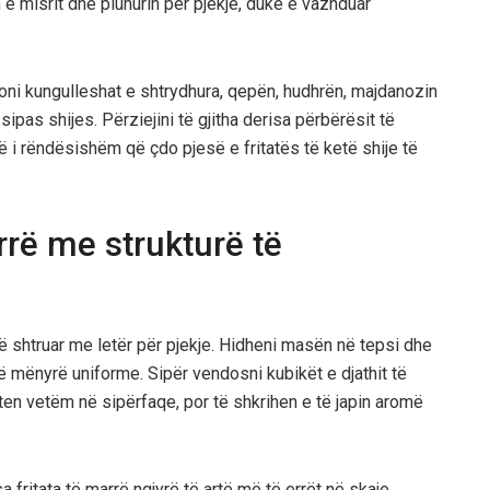
n e misrit dhe pluhurin për pjekje, duke e vazhduar
oni kungulleshat e shtrydhura, qepën, hudhrën, majdanozin
sipas shijes. Përziejini të gjitha derisa përbërësit të
 i rëndësishëm që çdo pjesë e fritatës të ketë shije të
urrë me strukturë të
të shtruar me letër për pjekje. Hidheni masën në tepsi dhe
në mënyrë uniforme. Sipër vendosni kubikët e djathit të
en vetëm në sipërfaqe, por të shkrihen e të japin aromë
 fritata të marrë ngjyrë të artë më të errët në skaje.