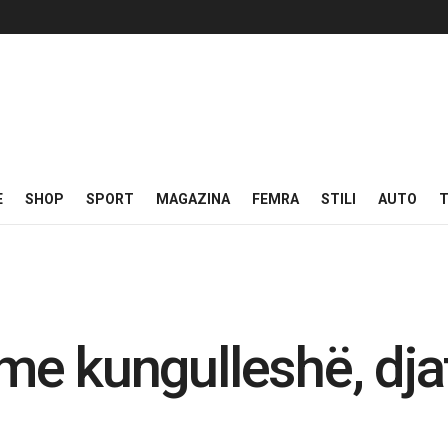
E
SHOP
SPORT
MAGAZINA
FEMRA
STILI
AUTO
T
e me kungulleshë, dja