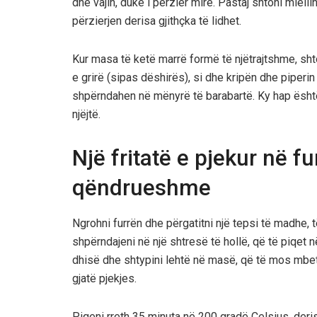
dhe vajin, duke i përzier mirë. Pastaj shtoni mielli
përzierjen derisa gjithçka të lidhet.
Kur masa të ketë marrë formë të njëtrajtshme, sht
e grirë (sipas dëshirës), si dhe kripën dhe piperin 
shpërndahen në mënyrë të barabartë. Ky hap është
njëjtë.
Një fritatë e pjekur në f
qëndrueshme
Ngrohni furrën dhe përgatitni një tepsi të madhe, 
shpërndajeni në një shtresë të hollë, që të piqet 
dhisë dhe shtypini lehtë në masë, që të mos mbet
gjatë pjekjes.
Piqeni rreth 35 minuta në 200 gradë Celsius, derisa