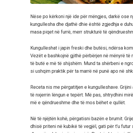
Nëse po kërkoni një ide për mëngjes, darkë ose nj
kungullesha dhe djathë dhie është zgjedhja e duhu
masa piqet në furrë, merr strukturë të qëndrueshme 
Kungulleshat i japin freski dhe butësi, ndërsa kom
Vezët e bashkojnë gjithë përbërjen në mënyrë të n
të butë e më të shijshëm. Mund ta shërbeni e ngr
si ushqim praktik për ta marrë në punë apo në shk
Receta nis me përgatitjen e kungulleshave. Grijini 
të nxjerrin lëngun e tepërt. Më pas, shtrydhini mirë
më e qëndrueshme dhe të mos bëhet e qullët.
Në të njëjtën kohë, përgatisni bazën e brumit. Grij
dhisë priteni në kubikë të vegjël, gati për t’u futu