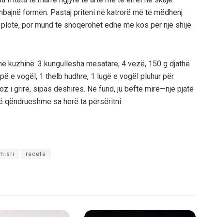
 mbajnë formën. Pastaj priteni në katrorë më të mëdhenj
 i plotë, por mund të shoqërohet edhe me kos për një shije
r në kuzhinë: 3 kungullesha mesatare, 4 vezë, 150 g djathë
epë e vogël, 1 thelb hudhre, 1 lugë e vogël pluhur për
oz i grirë, sipas dëshirës. Në fund, ju bëftë mirë—një pjatë
 të qëndrueshme sa herë ta përsëritni.
misri
recetë