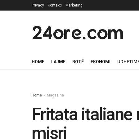
Privacy
Kontakti
Marketing
24ore.com
HOME
LAJME
BOTË
EKONOMI
UDHETIM
Home
Magazina
Fritata italian
misri