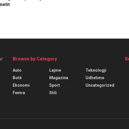
etit
Browse by Category
R
at
Auto
Lajme
Teknologji
Botë
Magazina
Udhetime
Ekonomi
Sport
Uncategorized
Femra
Stili