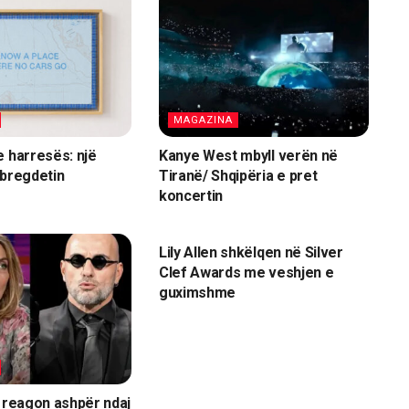
MAGAZINA
e harresës: një
Kanye West mbyll verën në
 bregdetin
Tiranë/ Shqipëria e pret
koncertin
MAGAZINA
Lily Allen shkëlqen në Silver
Clef Awards me veshjen e
guximshme
j reagon ashpër ndaj