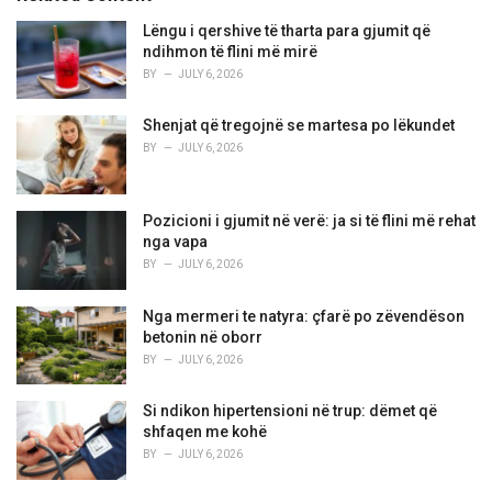
e
Lëngu i qershive të tharta para gjumit që
s
ndihmon të flini më mirë
:
BY
JULY 6, 2026
Shenjat që tregojnë se martesa po lëkundet
BY
JULY 6, 2026
Pozicioni i gjumit në verë: ja si të flini më rehat
nga vapa
BY
JULY 6, 2026
Nga mermeri te natyra: çfarë po zëvendëson
betonin në oborr
BY
JULY 6, 2026
Si ndikon hipertensioni në trup: dëmet që
shfaqen me kohë
BY
JULY 6, 2026