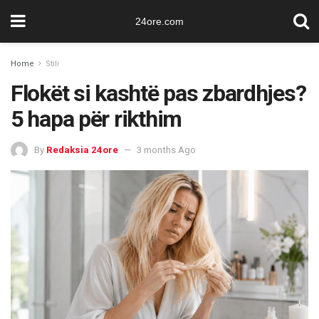
24ore.com
Home
Stili
Flokët si kashtë pas zbardhjes?
5 hapa për rikthim
By
Redaksia 24ore
3 months Ago