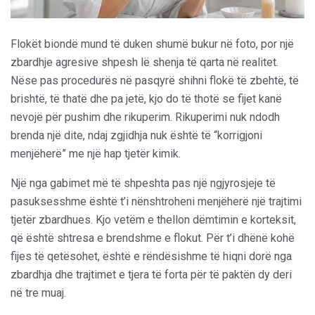
Flokët biondë mund të duken shumë bukur në foto, por një
zbardhje agresive shpesh lë shenja të qarta në realitet.
Nëse pas procedurës në pasqyrë shihni flokë të zbehtë, të
brishtë, të thatë dhe pa jetë, kjo do të thotë se fijet kanë
nevojë për pushim dhe rikuperim. Rikuperimi nuk ndodh
brenda një dite, ndaj zgjidhja nuk është të “korrigjoni
menjëherë” me një hap tjetër kimik.
Një nga gabimet më të shpeshta pas një ngjyrosjeje të
pasuksesshme është t’i nënshtroheni menjëherë një trajtimi
tjetër zbardhues. Kjo vetëm e thellon dëmtimin e korteksit,
që është shtresa e brendshme e flokut. Për t’i dhënë kohë
fijes të qetësohet, është e rëndësishme të hiqni dorë nga
zbardhja dhe trajtimet e tjera të forta për të paktën dy deri
në tre muaj.