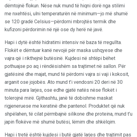
dëmtojnë flokun. Nëse nuk mund të hiqni dorë nga stilimi
me nxehtësi, ulni temperaturën në minimum—jo më shumë
se 120 gradë Celsius—përdorni mbrojtës termik dhe
kufizoni përdorimin në një ose dy herë në javë.
Hapi i dytë është hidratimi intensiv në baza të rregullta.
Flokët e dëmtuar kanë nevojë për maska ushqyese dhe
vajra që i rikthejnë butësinë. Kujdesi në shtëpi bëhet
pothuajse po aq i rëndësishëm sa trajtimet në sallon. Për
gjatësinë dhe majat, mund të përdorni vajra si vaji i kokosit,
arganit ose jojobës. Ato mund t’i vendosni 20 deri në 30
minuta para larjes, ose edhe gjatë natës nëse flokët i
tolerojnë mirë. Gjithashtu, janë të dobishme maskat
rigjeneruese me keratinë dhe pantenol. Produktet që nuk
shpëlahen, të cilat përmbajnë silikone dhe proteina, mund t’u
japin flokëve më shumë butësi, lëmim dhe shkëlqim.
Hapi i tretë është kujdesi i butë gjatë larjes dhe trajtimit pas