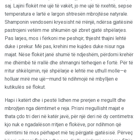
saj. Lajini flokët me ujë të vakët, jo me ujë të nxehtë, sepse
temperatura e lartë e largon shtresën mbrojtëse natyrale.
Shamponin vendoseni kryesisht në rrënjë, ndërsa gjatësinë
pastrojeni vetëm me shkumën që zbret gjatë shpëlarjes.
Pas larjes, mos i fërkoni me peshqir; thjesht thajini lehtë
duke i prekur. Më pas, krehini me kujdes duke nisur nga
majat. Nëse flokët janë shumë të ndjeshëm, përdorni krehër
me dhëmbë të rrallë dhe shmangni tërheqjen e fortë. Për të
rritur shkëlqimin, një shpëlarje e lehtë me uthull molle—e
holluar mirë me ujë—mund të ndihmojë në mbylljen e
kutikulës së flokut.
Hapi i katërt dhe i pestë lidhen me prerjen e rregullt dhe
mbrojtjen nga dëmtimet e reja. Prisni rregullisht majat e
thata çdo tri deri në katër javë, për një deri në dy centimetra:
kjo nuk e ngadalëson rritjen e flokëve, por ndihmon që
dëmtimi të mos përhapet më tej përgjatë gjatësisë. Përveç