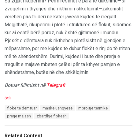
Sa zgjat rikuperimi? Përmirësimet e para të dukshme—si
zvogëlimi i thyerjes dhe rikthimi i shkëlqimit—zakonisht
vërehen pas tri deri në katër javësh kujdes të rregullt.
Megjithatë, rikuperimi i plotë i strukturës së flokut, sidomos
kur ai është bërë poroz, nuk është gjithmonë i mundur.
Pjesët e dëmtuara nuk rikthehen plotësisht në gjendjen e
mëparshme, por me kujdes të duhur flokët e rinj do të rriten
më të shëndetshëm. Durimi, kujdesi i butë dhe prerja e
rregullt e majave mbeten çelësi për ta kthyer pamjen e
shëndetshme, butësinë dhe shkëlqimin.
Botuar fillimisht në
Telegrafi
C
Stili
a
T
flokë të dëmtuar
maskë ushqyese
mbrojtje termike
t
a
e
prerje majash
zbardhje flokësh
g
g
s
o
:
r
Related Content
i