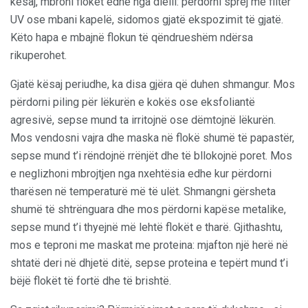
kësaj, mbroni flokët edhe nga dielli: përdorni sprej me filtër
UV ose mbani kapelë, sidomos gjatë ekspozimit të gjatë.
Këto hapa e mbajnë flokun të qëndrueshëm ndërsa
rikuperohet.
Gjatë kësaj periudhe, ka disa gjëra që duhen shmangur. Mos
përdorni piling për lëkurën e kokës ose eksfoliantë
agresivë, sepse mund ta irritojnë ose dëmtojnë lëkurën.
Mos vendosni vajra dhe maska në flokë shumë të papastër,
sepse mund t’i rëndojnë rrënjët dhe të bllokojnë poret. Mos
e neglizhoni mbrojtjen nga nxehtësia edhe kur përdorni
tharësen në temperaturë më të ulët. Shmangni gërsheta
shumë të shtrënguara dhe mos përdorni kapëse metalike,
sepse mund t’i thyejnë më lehtë flokët e tharë. Gjithashtu,
mos e teproni me maskat me proteina: mjafton një herë në
shtatë deri në dhjetë ditë, sepse proteina e tepërt mund t’i
bëjë flokët të fortë dhe të brishtë.