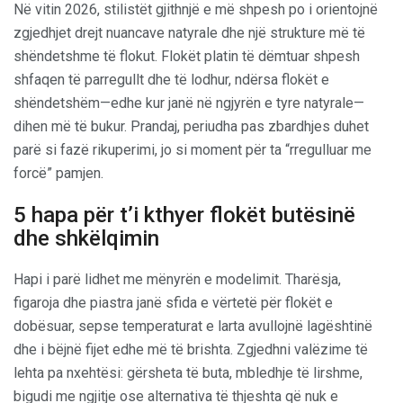
Në vitin 2026, stilistët gjithnjë e më shpesh po i orientojnë
zgjedhjet drejt nuancave natyrale dhe një strukture më të
shëndetshme të flokut. Flokët platin të dëmtuar shpesh
shfaqen të parregullt dhe të lodhur, ndërsa flokët e
shëndetshëm—edhe kur janë në ngjyrën e tyre natyrale—
dihen më të bukur. Prandaj, periudha pas zbardhjes duhet
parë si fazë rikuperimi, jo si moment për ta “rregulluar me
forcë” pamjen.
5 hapa për t’i kthyer flokët butësinë
dhe shkëlqimin
Hapi i parë lidhet me mënyrën e modelimit. Tharësja,
figaroja dhe piastra janë sfida e vërtetë për flokët e
dobësuar, sepse temperaturat e larta avullojnë lagështinë
dhe i bëjnë fijet edhe më të brishta. Zgjedhni valëzime të
lehta pa nxehtësi: gërsheta të buta, mbledhje të lirshme,
bigudi me ngjitje ose alternativa të thjeshta që nuk e