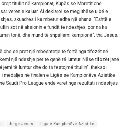
 drejt titullit në kampionat, Kupës së Mbretit dhe
ssr verën e kaluar. Ai deklaroi se megjithëse u bë e
deshjes, skuadrës i ka mbetur edhe një shans. “Është e
llin sot në aksionin e fundit të ndeshjes, por na ka
umin tonë, dhe mund të shpallemi kampionë”, tha Jesus.
ë dhe se pret një mbështetje të fortë nga tifozët në
kemi një ndeshje për të qenë të lumtur. Nëse tifozët janë
ë jemi të lumtur dhe do ta festojmë titullin”, theksoi
mi i medaljes në finalen e Ligës së Kampionëve Aziatike
it në Saudi Pro League ende varet nga rezultati i ndeshjes
a
Jorge Jesus
Liga e Kampionëve Aziatike