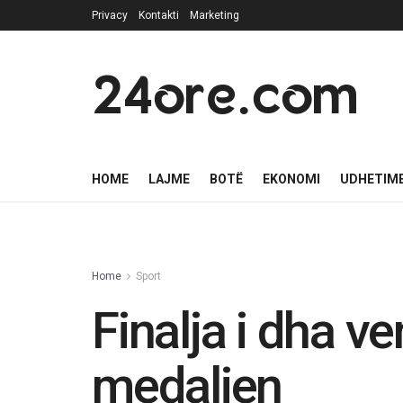
Privacy
Kontakti
Marketing
24ore.com
HOME
LAJME
BOTË
EKONOMI
UDHETIM
Home
Sport
Finalja i dha v
medaljen