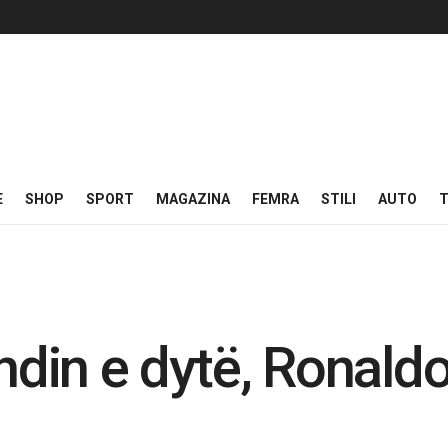
E
SHOP
SPORT
MAGAZINA
FEMRA
STILI
AUTO
T
endin e dytë, Ronald