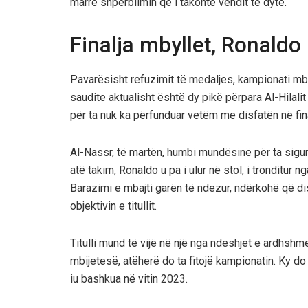
marrë shpërblimin që i takonte vendit të dytë.
Finalja mbyllet, Ronaldo
Pavarësisht refuzimit të medaljes, kampionati mb
saudite aktualisht është dy pikë përpara Al-Hilali
për ta nuk ka përfunduar vetëm me disfatën në fin
Al-Nassr, të martën, humbi mundësinë për ta siguru
atë takim, Ronaldo u pa i ulur në stol, i tronditur 
Barazimi e mbajti garën të ndezur, ndërkohë që di
objektivin e titullit.
Titulli mund të vijë në një nga ndeshjet e ardhsh
mbijetesë, atëherë do ta fitojë kampionatin. Ky do t
iu bashkua në vitin 2023.