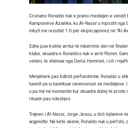
Cristiano Ronaldo nuk e pranoi medaljen e vendit 
Kampionëve Aziatike, ku Al-Nassr u mposht nga 
mbyll me rezultat 1-0 për ekipin japonez në “Al-A
Edhe pse kishte arritur të mbërrinte deri në finalen 
klube, skuadra e Ronaldos nuk e arriti fitoren. Ga
vetëm, të shënuar nga Deniz Hommet, i cili i mjaftoi
Menjëherë pas bilbilit përfundimtar, Ronaldo u shk
tunelit pa iu bashkuar ceremonisë së medaljeve. 
u pa më në momentin kur skuadra duhej të priste m
ritualin pas ndeshjes.
Trajneri i Al-Nassr, Jorge Jesus, u doli lojtarëve
argjendtë. Në këtë skenë, Ronaldo nuk u përfshi, 