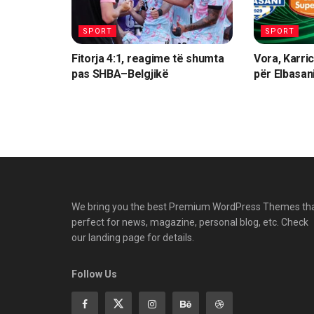
SPORT
SPORT
Fitorja 4:1, reagime të shumta
Vora, Karric
pas SHBA–Belgjikë
për Elbasan
We bring you the best Premium WordPress Themes th
perfect for news, magazine, personal blog, etc. Check
our landing page for details.
Follow Us