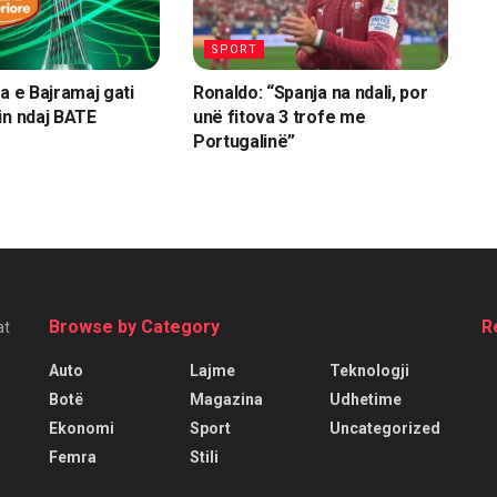
SPORT
a e Bajramaj gati
Ronaldo: “Spanja na ndali, por
in ndaj BATE
unë fitova 3 trofe me
Portugalinë”
Browse by Category
R
at
Auto
Lajme
Teknologji
Botë
Magazina
Udhetime
Ekonomi
Sport
Uncategorized
Femra
Stili