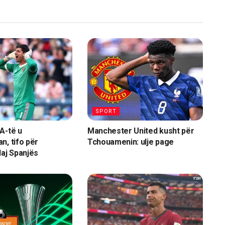
SPORT
A-të u
Manchester United kusht për
n, tifo për
Tchouamenin: ulje page
daj Spanjës