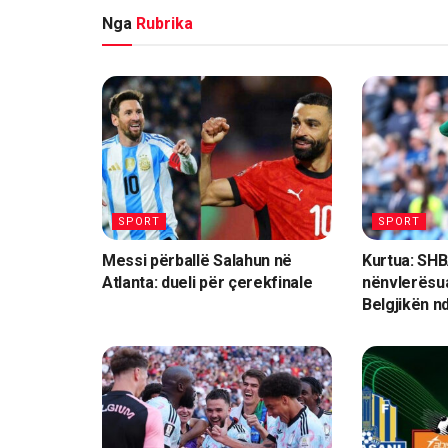
Nga
Rubrika
SPORT
SPORT
Messi përballë Salahun në
Kurtua: SHB
Atlanta: dueli për çerekfinale
nënvlerësua
Belgjikën n