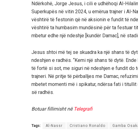
Ndërkohë, Jorge Jesus, i cili e udhëhoqi Al-Hilalin
Superkupës në vitin 2024, u emërua trajner i Al-Na
vështirë të festonin që në aksionin e fundit të n
vështirë ta humbasim mundësinë për ta festuar titu
mbetur edhe një ndeshje [kundër Damac], në stadi
Jesus shtoi më tej se skuadra ka një shans të dyt
ndeshjen e radhës. “Kemi një shans të dytë. Ende 
të fortë si sot, me siguri në ndeshjen e fundit do t
trajneri. Në pritje të përballjes me Damac, refuzi
mbetet momenti më i spikatur, ndërsa fati i titull
së radhës.
Botuar fillimisht në
Telegrafi
Tags:
Al-Nassr
Cristiano Ronaldo
Gamba Osak