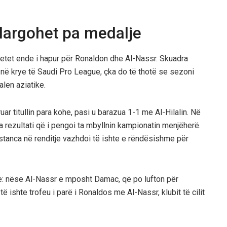
 largohet pa medalje
etet ende i hapur për Ronaldon dhe Al-Nassr. Skuadra
t në krye të Saudi Pro League, çka do të thotë se sezoni
alen aziatike.
ar titullin para kohe, pasi u barazua 1-1 me Al-Hilalin. Në
nga rezultati që i pengoi ta mbyllnin kampionatin menjëherë.
stanca në renditje vazhdoi të ishte e rëndësishme për
me: nëse Al-Nassr e mposht Damac, që po lufton për
ë ishte trofeu i parë i Ronaldos me Al-Nassr, klubit të cilit