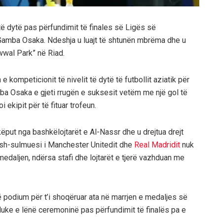
të dytë pas përfundimit të finales së Ligës së
Gamba Osaka. Ndeshja u luajt të shtunën mbrëma dhe u
wwal Park” në Riad.
e kompeticionit të nivelit të dytë të futbollit aziatik për
mba Osaka e gjeti rrugën e suksesit vetëm me një gol të
 ekipit për të fituar trofeun.
ëput nga bashkëlojtarët e Al-Nassr dhe u drejtua drejt
Ish-sulmuesi i Manchester Unitedit dhe
Real Madridit
nuk
edaljen, ndërsa stafi dhe lojtarët e tjerë vazhduan me
 në podium për t’i shoqëruar ata në marrjen e medaljes së
duke e lënë ceremoninë pas përfundimit të finalës pa e