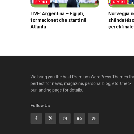
SPORT
SPORT
LIVE: Argjentina – Egjipti,
Norvegjia n
formacionet dhe starti në
shëndetëso
Atlanta
çerekfinale
We bring you the best Premium WordPress Themes th
perfect for news, magazine, personal blog, etc. Check
our landing page for details.
Follow Us