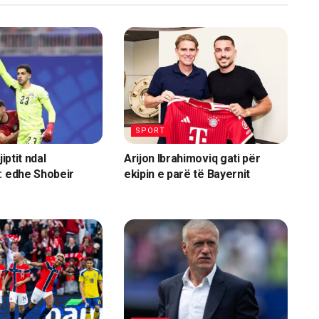
SPORT
jiptit ndal
Arijon Ibrahimoviq gati për
: edhe Shobeir
ekipin e parë të Bayernit