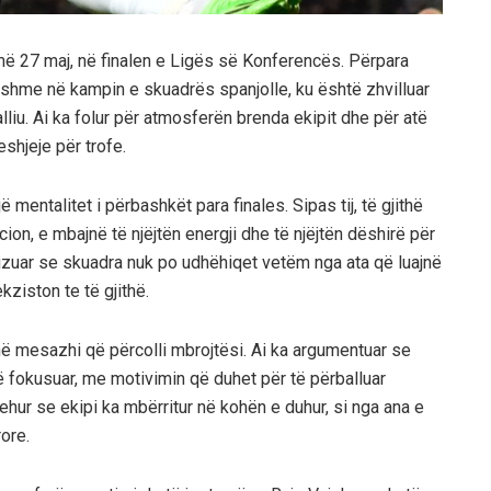
më 27 maj, në finalen e Ligës së Konferencës. Përpara
ishme në kampin e skuadrës spanjolle, ku është zhvilluar
lliu. Ai ka folur për atmosferën brenda ekipit dhe për atë
eshjeje për trofe.
 mentalitet i përbashkët para finales. Sipas tij, të gjithë
ion, e mbajnë të njëjtën energji dhe të njëjtën dëshirë për
izuar se skuadra nuk po udhëhiqet vetëm nga ata që luajnë
ziston te të gjithë.
enë mesazhi që përcolli mbrojtësi. Ai ka argumentuar se
 të fokusuar, me motivimin që duhet për të përballuar
prehur se ekipi ka mbërritur në kohën e duhur, si nga ana e
ore.