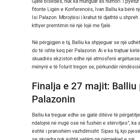
Gjatë bisedës, nuk ka munguar as humori. I pyetur
fitonte Ligën e Konferencës, Ivan Balliu ka bërë 
Isi Palazon. Mbrojtësi i krahut të djathtë u shpreh
kthyer premtimin në një lojë me fjalë.
Në përgjigjen e tij, Balliu ka shpjeguar se një udhë
do të ishte keq për Palazonin. Ai e ka trajtuar këtë
skuadrës ekziston edhe një atmosferë argëtuese, 
mënyrë e të folurit tregon se, përkundër rëndësis
Finalja e 27 majit: Balliu
Palazonin
Balliu ka treguar edhe se gjatë ditëve të përgatit
ndalojnë në rrugë ose në fushën e stërvitjes”, ka
është i pranishëm vazhdimisht. Sipas tij, kjo pjes
se skuadra nuk është vetëm në përpjekjet e saj.