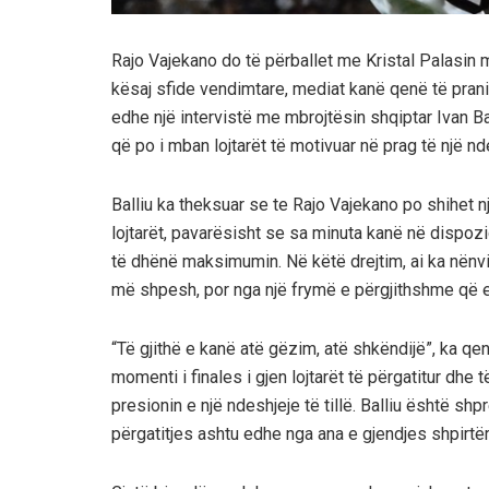
Rajo Vajekano do të përballet me Kristal Palasin 
kësaj sfide vendimtare, mediat kanë qenë të pran
edhe një intervistë me mbrojtësin shqiptar Ivan Ba
që po i mban lojtarët të motivuar në prag të një nd
Balliu ka theksuar se te Rajo Vajekano po shihet një
lojtarët, pavarësisht se sa minuta kanë në dispozic
të dhënë maksimumin. Në këtë drejtim, ai ka nënv
më shpesh, por nga një frymë e përgjithshme që ek
“Të gjithë e kanë atë gëzim, atë shkëndijë”, ka q
momenti i finales i gjen lojtarët të përgatitur dhe
presionin e një ndeshjeje të tillë. Balliu është sh
përgatitjes ashtu edhe nga ana e gjendjes shpirtër