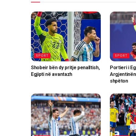
SPORT
SPORT
Shobeir bën dy pritje penalltish,
Portieri i Eg
Egjipti në avantazh
Argjentinën
shpëton