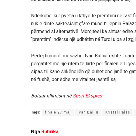
Ndërkohë, kur pyetja u kthye te premtimi në rast fi
nuk e dinte saktësisht çfarë mund t’i jepnin Palaz
përmend si alternativë. Mbrojtësi ka shtuar edhe
“premtim”, ndërsa një udhëtim në Turqi u pa si zgj
Përtej humorit, mesazhi i Ivan Balliut është i qa
përgatitet me një ritëm të lartë për finalen e Ligë
sipas tij, kanë shkëndijën që duhet dhe janë të g
në fushë, por edhe me vitalitet jashtë saj.
Botuar fillimisht në
Sport Ekspres
Tags:
finale 27 maj
Ivan Balliu
Kristal Palas
Nga
Rubrika