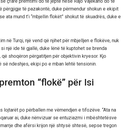
 se çfarë premtimi do të jepte nëse Rajo Vajekano do të
një përgjigje të pazakontë, duke përmendur shokun e ekipit
 se ata mund t’i “mbjellin flokët” shokut të skuadrës, duke e
tim në Turqi, një vend që njihet për mbjelljen e flokëve, nuk
 si një ide të gjallë, duke lënë të kuptohet se brenda
që shoqëron përgatitjen për objektivin kryesor. Kjo
ë së ndeshjes, ekipi po e mban lehtë tensionin.
 premton “flokë” për Isi
jes lojtarët po përballen me vëmendjen e tifozëve. “Ata na
 sqaruar ai, duke nënvizuar se entuziazmi i mbështetësve
ëmarrje dhe afërsi krijon një shtysë shtesë, sepse tregon