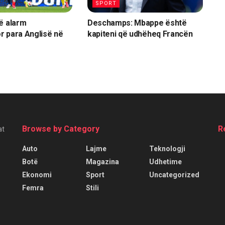
SPORT
ë alarm
Deschamps: Mbappe është
r para Anglisë në
kapiteni që udhëheq Francën
Browse by Category
R
at
Auto
Lajme
Teknologji
Botë
Magazina
Udhetime
Ekonomi
Sport
Uncategorized
Femra
Stili