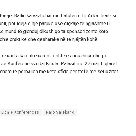
toreje, Balliu ka vazhduar me batutën e tij. Ai ka thënë se
onit, por ideja e një paruke ose diçkaje të ngjashme u
 se mund të gjendej dikush që ta sponsorizonte këtë
idhje praktike dhe qesharake në të njëjtën kohë.
rtë: skuadra ka entuziazëm, është e angazhuar dhe po
s së Konferencës ndaj Kristal Palasit më 27 maj. Lojtarët,
atshëm të përballen me këtë sfidë për trofe me seriozitet
Liga e Konferencës
Rajo Vajekano