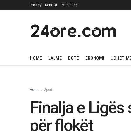
Privacy
Kontakti
Marketing
24ore.com
HOME
LAJME
BOTË
EKONOMI
UDHETIM
Home
Sport
Finalja e Ligës
për flokët