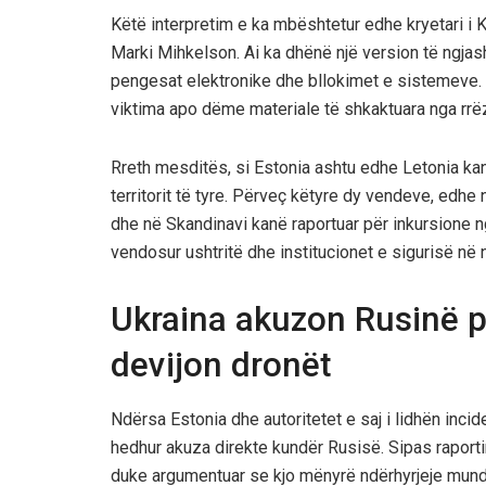
Këtë interpretim e ka mbështetur edhe kryetari i 
Marki Mihkelson. Ai ka dhënë një version të ngjas
pengesat elektronike dhe bllokimet e sistemeve. Në
viktima apo dëme materiale të shkaktuara nga rrëzi
Rreth mesditës, si Estonia ashtu edhe Letonia ka
territorit të tyre. Përveç këtyre dy vendeve, edhe
dhe në Skandinavi kanë raportuar për inkursione ng
vendosur ushtritë dhe institucionet e sigurisë në 
Ukraina akuzon Rusinë pë
devijon dronët
Ndërsa Estonia dhe autoritetet e saj i lidhën incid
hedhur akuza direkte kundër Rusisë. Sipas raportim
duke argumentuar se kjo mënyrë ndërhyrjeje mund t’