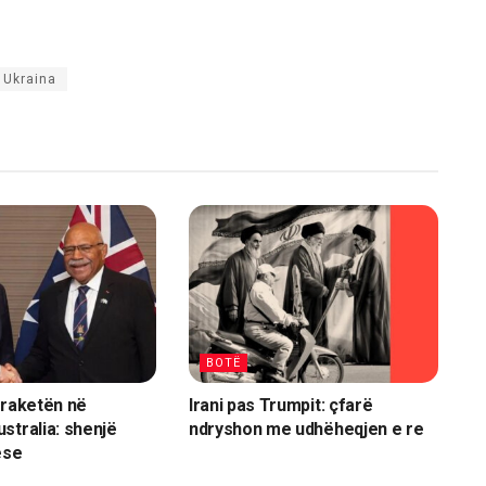
Ukraina
BOTË
 raketën në
Irani pas Trumpit: çfarë
stralia: shenjë
ndryshon me udhëheqjen e re
ese