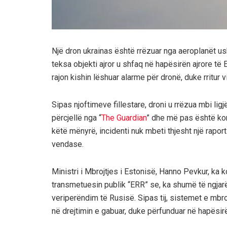
Një dron ukrainas është rrëzuar nga aeroplanët usht
teksa objekti ajror u shfaq në hapësirën ajrore të 
rajon kishin lëshuar alarme për dronë, duke rritur v
Sipas njoftimeve fillestare, droni u rrëzua mbi lig
përcjellë nga “
The Guardian
” dhe më pas është kon
këtë mënyrë, incidenti nuk mbeti thjesht një raport
vendase.
Ministri i Mbrojtjes i Estonisë, Hanno Pevkur, ka
transmetuesin publik “ERR” se, ka shumë të ngjarë,
veriperëndim të Rusisë. Sipas tij, sistemet e mbroj
në drejtimin e gabuar, duke përfunduar në hapësirë