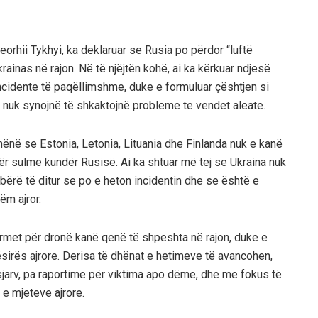
orhii Tykhyi, ka deklaruar se Rusia po përdor “luftë
ukrainas në rajon. Në të njëjtën kohë, ai ka kërkuar ndjesë
incidente të paqëllimshme, duke e formuluar çështjen si
 nuk synojnë të shkaktojnë probleme te vendet aleate.
ënë se Estonia, Letonia, Lituania dhe Finlanda nuk e kanë
 për sulme kundër Rusisë. Ai ka shtuar më tej se Ukraina nuk
ërë të ditur se po e heton incidentin dhe se është e
ëm ajror.
larmet për dronë kanë qenë të shpeshta në rajon, duke e
irës ajrore. Derisa të dhënat e hetimeve të avancohen,
rsjarv, pa raportime për viktima apo dëme, dhe me fokus të
 e mjeteve ajrore.