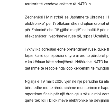
territorit të vendeve anëtare të NATO-s.
Zëdhënësi i Ministrisë së Jashtme të Ukrainës, He
elektronike” për t’i bllokuar dhe ridrejtuar dronët 
për Estoninë dhe “të gjithë miqtë” në baltikë për 
efekt anësor i veprimeve ruse që, sipas Ukrainës,
Tykhyi ka adresuar edhe pretendimet ruse, duke th
lejuar kurrë që hapësira e tyre ajrore të përdoret
e ka kërkuar këtë ndonjëherë. Ndërkohë, NATO ka b
gatshme të reagojë ndaj çdo kërcënimi të mundsh
Ngjarja e 19 majit 2026 vjen në një periudhë ku a
bërë edhe më të rëndësishme monitorimin e hapës
raportimet flasin për një dron që u rrëzua mbi Vo
qartë tek roli i bllokimeve elektronike në devijimin