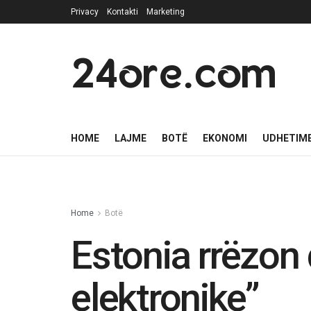
Privacy
Kontakti
Marketing
24ore.com
HOME
LAJME
BOTË
EKONOMI
UDHETIM
Home
Botë
Estonia rrëzon 
elektronike”