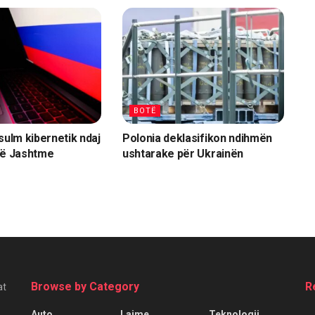
BOTË
sulm kibernetik ndaj
Polonia deklasifikon ndihmën
së Jashtme
ushtarake për Ukrainën
Browse by Category
R
at
Auto
Lajme
Teknologji