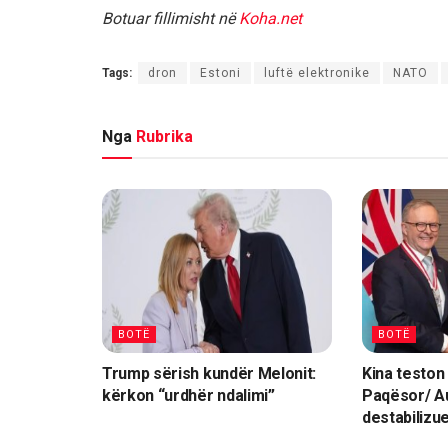
Botuar fillimisht në
Koha.net
Tags:
dron
Estoni
luftë elektronike
NATO
Nga
Rubrika
BOTË
BOTË
Trump sërish kundër Melonit:
Kina teston
kërkon “urdhër ndalimi”
Paqësor/ Au
destabilizu