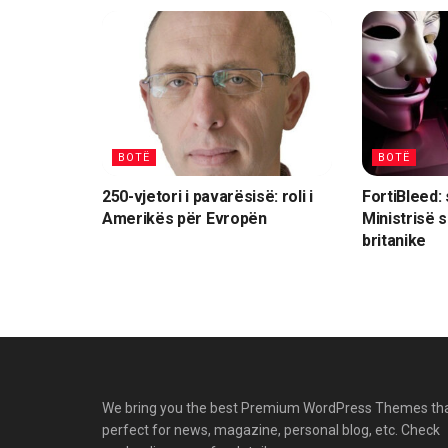
BOTË
BOTË
250-vjetori i pavarësisë: roli i
FortiBleed: 
Amerikës për Evropën
Ministrisë 
britanike
We bring you the best Premium WordPress Themes th
perfect for news, magazine, personal blog, etc. Check