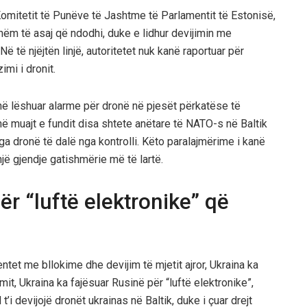
Komitetit të Punëve të Jashtme të Parlamentit të Estonisë,
hëm të asaj që ndodhi, duke e lidhur devijimin me
 të njëjtën linjë, autoritetet nuk kanë raportuar për
mi i dronit.
në lëshuar alarme për dronë në pjesët përkatëse të
 në muajt e fundit disa shtete anëtare të NATO-s në Baltik
a dronë të dalë nga kontrolli. Këto paralajmërime i kanë
një gjendje gatishmërie më të lartë.
r “luftë elektronike” që
entet me bllokime dhe devijim të mjetit ajror, Ukraina ka
it, Ukraina ka fajësuar Rusinë për “luftë elektronike”,
i devijojë dronët ukrainas në Baltik, duke i çuar drejt