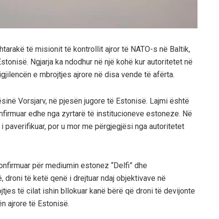
arakë të misionit të kontrollit ajror të NATO-s në Baltik,
Estonisë. Ngjarja ka ndodhur në një kohë kur autoritetet në
igjilencën e mbrojtjes ajrore në disa vende të afërta.
jësinë Vorsjarv, në pjesën jugore të Estonisë. Lajmi është
firmuar edhe nga zyrtarë të institucioneve estoneze. Në
 i paverifikuar, por u mor me përgjegjësi nga autoritetet
 konfirmuar për mediumin estonez “Delfi” dhe
 droni të ketë qenë i drejtuar ndaj objektivave në
tjes të cilat ishin bllokuar kanë bërë që droni të devijonte
n ajrore të Estonisë.