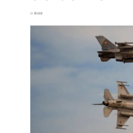
in
Botë