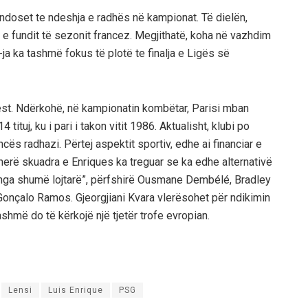
ndoset te ndeshja e radhës në kampionat. Të dielën,
on e fundit të sezonit francez. Megjithatë, koha në vazhdim
a ka tashmë fokus të plotë te finalja e Ligës së
st. Ndërkohë, në kampionatin kombëtar, Parisi mban
tuj, ku i pari i takon vitit 1986. Aktualisht, klubi po
ncës radhazi. Përtej aspektit sportiv, edhe ai financiar e
 herë skuadra e Enriques ka treguar se ka edhe alternativë
rë nga shumë lojtarë”, përfshirë Ousmane Dembélé, Bradley
Gonçalo Ramos. Gjeorgjiani Kvara vlerësohet për ndikimin
ashmë do të kërkojë një tjetër trofe evropian.
Lensi
Luis Enrique
PSG