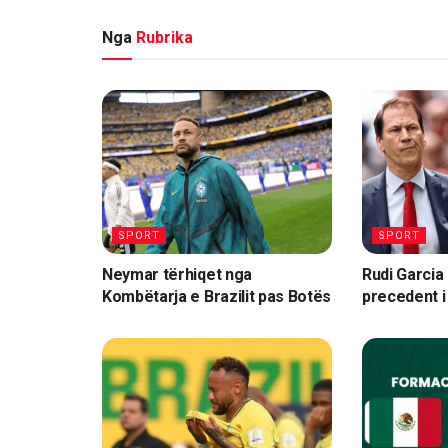
Nga
Rubrika
SPORT
SPORT
Neymar tërhiqet nga
Rudi Garcia
Kombëtarja e Brazilit pas Botës
precedent i