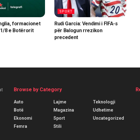
SPORT
glia, formacionet
Rudi Garcia: Vendimi i FIFA-s
1/8 e Botërorit
për Balogun rrezikon
precedent
Browse by Category
R
at
Auto
Lajme
Teknologji
Botë
Magazina
Udhetime
Ekonomi
Sport
Uncategorized
Femra
Stili