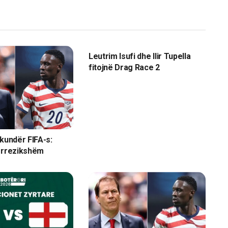
SPORT
Leutrim Isufi dhe Ilir Tupella
fitojnë Drag Race 2
 kundër FIFA-s:
 rrezikshëm