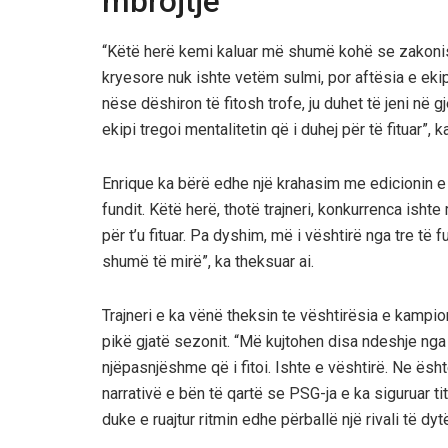
mbrojtje
“Këtë herë kemi kaluar më shumë kohë se zakonisht
kryesore nuk ishte vetëm sulmi, por aftësia e ekipi
nëse dëshiron të fitosh trofe, ju duhet të jeni në
ekipi tregoi mentalitetin që i duhej për të fituar”, ka
Enrique ka bërë edhe një krahasim me edicionin e ka
fundit. Këtë herë, thotë trajneri, konkurrenca ishte
për t’u fituar. Pa dyshim, më i vështirë nga tre të 
shumë të mirë”, ka theksuar ai.
Trajneri e ka vënë theksin te vështirësia e kampi
pikë gjatë sezonit. “Më kujtohen disa ndeshje nga k
njëpasnjëshme që i fitoi. Ishte e vështirë. Ne ësht
narrativë e bën të qartë se PSG-ja e ka siguruar ti
duke e ruajtur ritmin edhe përballë një rivali të dy