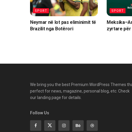
SPORT
SPORT
Neymar në lot pas eliminimit të
Meksika–An
Brazilit nga Botërori
zyrtare për 
We bring you the best Premium WordPress Themes th
perfect for news, magazine, personal blog, etc. Check
our landing page for details.
Follow Us