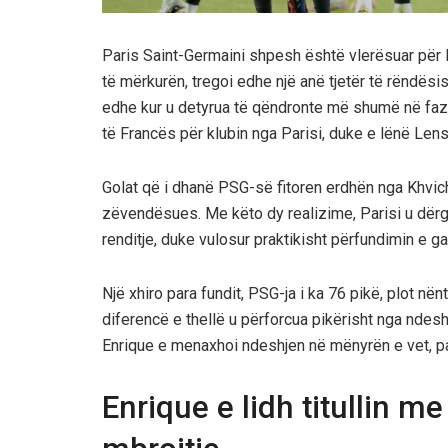
Paris Saint-Germaini shpesh është vlerësuar për loj
të mërkurën, tregoi edhe një anë tjetër të rëndësi
edhe kur u detyrua të qëndronte më shumë në fazë
të Francës për klubin nga Parisi, duke e lënë Len
Golat që i dhanë PSG-së fitoren erdhën nga Khvich
zëvendësues. Me këto dy realizime, Parisi u dërg
renditje, duke vulosur praktikisht përfundimin e ga
Një xhiro para fundit, PSG-ja i ka 76 pikë, plot 
diferencë e thellë u përforcua pikërisht nga ndeshj
Enrique e menaxhoi ndeshjen në mënyrën e vet, pa
Enrique e lidh titullin 