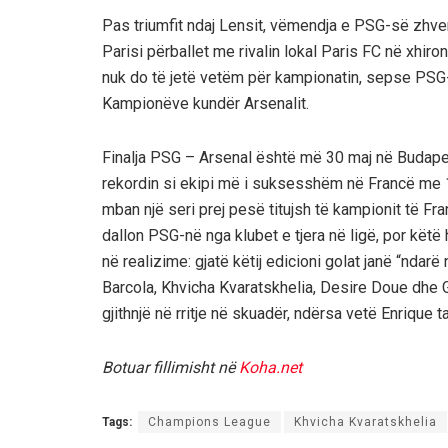
Pas triumfit ndaj Lensit, vëmendja e PSG-së zhve
Parisi përballet me rivalin lokal Paris FC në xhir
nuk do të jetë vetëm për kampionatin, sepse PSG-j
Kampionëve kundër Arsenalit.
Finalja PSG – Arsenal është më 30 maj në Budape
rekordin si ekipi më i suksesshëm në Francë me 14 ti
mban një seri prej pesë titujsh të kampionit të Fra
dallon PSG-në nga klubet e tjera në ligë, por këtë
në realizime: gjatë këtij edicioni golat janë “nda
Barcola, Khvicha Kvaratskhelia, Desire Doue dhe 
gjithnjë në rritje në skuadër, ndërsa vetë Enrique t
Botuar fillimisht në
Koha.net
Tags:
Champions League
Khvicha Kvaratskhelia