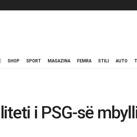
E
SHOP
SPORT
MAGAZINA
FEMRA
STILI
AUTO
T
iteti i PSG-së mbyll