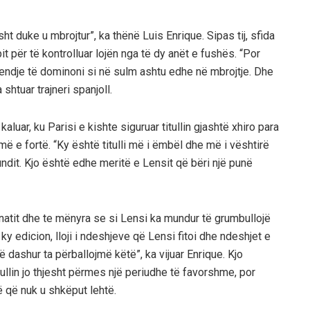
 duke u mbrojtur”, ka thënë Luis Enrique. Sipas tij, sfida
t për të kontrolluar lojën nga të dy anët e fushës. “Por
 gjendje të dominoni si në sulm ashtu edhe në mbrojtje. Dhe
 shtuar trajneri spanjoll.
luar, ku Parisi e kishte siguruar titullin gjashtë xhiro para
 më e fortë. “Ky është titulli më i ëmbël dhe më i vështirë
fundit. Kjo është edhe meritë e Lensit që bëri një punë
onatit dhe te mënyra se si Lensi ka mundur të grumbullojë
y edicion, lloji i ndeshjeve që Lensi fitoi dhe ndeshjet e
ë dashur ta përballojmë këtë”, ka vijuar Enrique. Kjo
tullin jo thjesht përmes një periudhe të favorshme, por
të që nuk u shkëput lehtë.