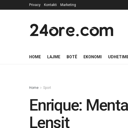
Privacy
Kontakti
Marketing
24ore.com
HOME
LAJME
BOTË
EKONOMI
UDHETIM
Home
Sport
Enrique: Mental
Lensit