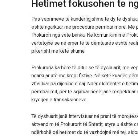
Hetimet fokusohen te nga
Pas veprimeve të kundërligjshme të dy të dyshuarv
është ngarkuar me procedurë përmbarimore. Më pas
Prokurori nga vetë banka. Në komunikimin e Proku
vërtetojnë se në emër të të dëmtuarës është reali
pikërisht me këtë shumë.
Prokuroria ka bërë të ditur se të dyshuarit, me v
ngarkuar atë me kredi fiktive. Në këtë kuadër, p
zhvilluar pa dijeninë e saj. Ndër elementet e hetim
përmbarimit, për të sqaruar nëse janë respektuar a
kryerjen e transaksioneve.
Të dyshuarit janë intervistuar në prani të mbrojtë
aktvendim të Prokurorit të Shtetit, atyre u është
ndërkohë që hetimet do të vazhdojnë më tej, sido