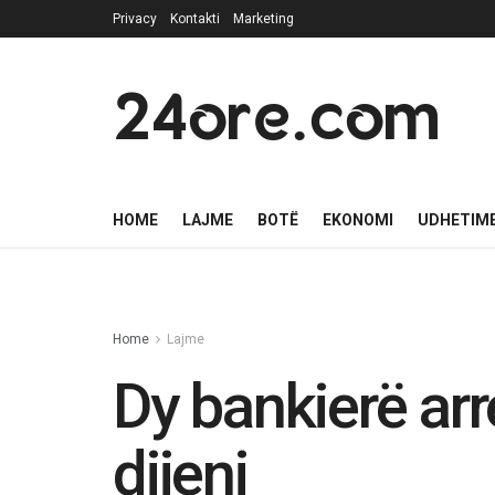
Privacy
Kontakti
Marketing
24ore.com
HOME
LAJME
BOTË
EKONOMI
UDHETIM
Home
Lajme
Dy bankierë arr
dijeni