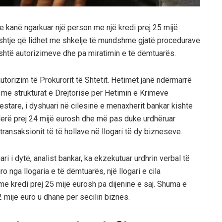
e kanë ngarkuar një person me një kredi prej 25 mijë
i çështje që lidhet me shkelje të mundshme gjatë procedurave
ashtë autorizimeve dhe pa miratimin e të dëmtuarës.
autorizim të Prokurorit të Shtetit. Hetimet janë ndërmarrë
me strukturat e Drejtorisë për Hetimin e Krimeve
stare, i dyshuari në cilësinë e menaxherit bankar kishte
ë vlerë prej 24 mijë eurosh dhe më pas duke urdhëruar
transaksionit të të hollave në llogari të dy bizneseve.
ri i dytë, analist bankar, ka ekzekutuar urdhrin verbal të
o nga llogaria e të dëmtuarës, një llogari e cila
me kredi prej 25 mijë eurosh pa dijeninë e saj. Shuma e
 mijë euro u dhanë për secilin biznes.