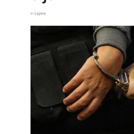
in
Lajme