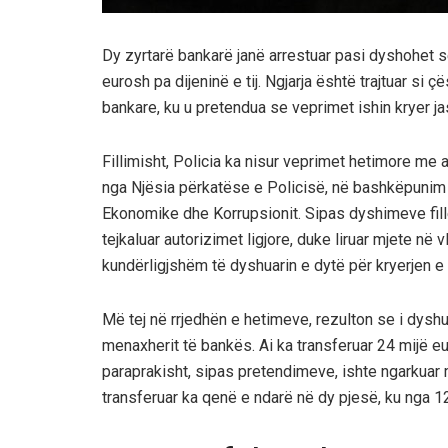
Dy zyrtarë bankarë janë arrestuar pasi dyshohet s
eurosh pa dijeninë e tij. Ngjarja është trajtuar s
bankare, ku u pretendua se veprimet ishin kryer j
Fillimisht, Policia ka nisur veprimet hetimore me 
nga Njësia përkatëse e Policisë, në bashkëpunim 
Ekonomike dhe Korrupsionit. Sipas dyshimeve fille
tejkaluar autorizimet ligjore, duke liruar mjete n
kundërligjshëm të dyshuarin e dytë për kryerjen e 
Më tej në rrjedhën e hetimeve, rezulton se i dyshua
menaxherit të bankës. Ai ka transferuar 24 mijë eur
paraprakisht, sipas pretendimeve, ishte ngarkuar 
transferuar ka qenë e ndarë në dy pjesë, ku nga 12