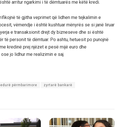
shtë arritur ngarkimi i të dëmtuarës me këtë kredi.
ifikojnë të gjitha veprimet që lidhen me tejkalimin e
ocesit, vëmendje i është kushtuar mënyrës se si janë liruar
yerja e transaksionit drejt dy bizneseve dhe si është
të personit të dëmtuar. Po ashtu, hetuesit po punojnë
 me kredinë prej njëzet e pesë mijë euro dhe
se jo lidhur me realizimin e saj.
cedurë përmbarimore
zyrtarë bankarë