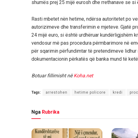
shumës prej 25 mijë eurosh dhe rrethanave se si ë
Rasti mbetet nën hetime, ndërsa autoritetet po ver
autorizimeve dhe transferimin e mjeteve. Gjatë pr
24 mijë euro, si është urdhëruar kundërligjshëm kr
vendosur më pas procedura përmbarimore në emër 
për sqarimin përfundimtar të pretendimeve lidhur
dokumentacionin përkatës që banka mund të ketë o
Botuar fillimisht në
Koha.net
Tags:
arrestohen
hetime policore
kredi
pro
Nga
Rubrika