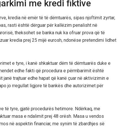
rkimi me kredi fiktive
e, kredia në emër të të dëmtuarës, sipas njoftimit zyrtar,
, rasti është dërguar për kallëzim penalisht në
rorisë, theksohet se banka nuk ka ofruar prova që të
zuar kredia prej 25 mijë eurosh, ndonëse pretendimi lidhet
eprimet e tyre, i kanë shkaktuar dëm të dëmtuarës duke e
ërmendet edhe fakti që procedura e përmbarimit është
it janë trajtuar edhe hapat që kanë çuar në aktivizimin e
po jo rregullat ligjore të bankës dhe autorizimet për
sve të tyre, gjatë procedurës hetimore. Ndërkaq, me
 caktuar masa e ndalimit prej 48 orësh. Masa u vendos
mos në aspektin financiar, me synim të zbardhjes së