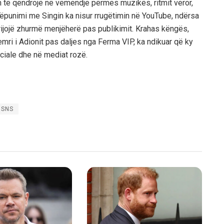
n të qëndrojë në vëmendje përmes muzikës, ritmit veror,
këpunimi me Singin ka nisur rrugëtimin në YouTube, ndërsa
 krijojë zhurmë menjëherë pas publikimit. Krahas këngës,
mri i Adionit pas daljes nga Ferma VIP, ka ndikuar që ky
ciale dhe në mediat rozë.
SNS