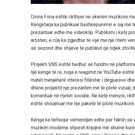
Diona Fona është rikthyer në skenën muzikore me 
Këngëtarja ka publikuar bashkëpunimin e saj më të 
prezantuar edhe me videoklip. Publikimi i këtij p
artisten, e cila ka zgjedhur të vijë me një ritëm v
së sezonit dhe shijeve të publikut që ndjek zhvill
Projekti SNS është hedhur së fundmi në platformën
një këngë të re, nisja e reagimit në YouTube është
matet menjëherë interesi fillestar i dëgjuesve dh
dhënë projektit një prezantim më të plotë vizual, 
komentuar në rrjetet sociale. Në këtë mënyrë, rikt
është shoqëruar me një paketë të plotë muzikore 
Kënga ka tërhequr vëmendjen edhe për faktin se 
muzikën moderne shpesh krijojnë më shumë kuresh