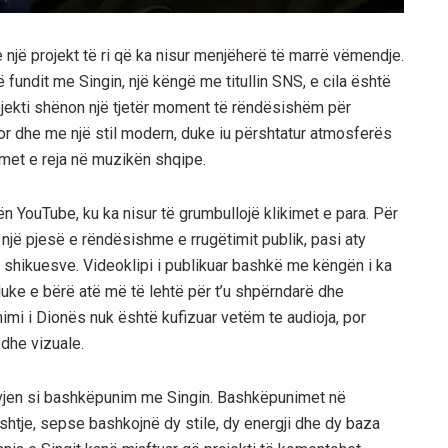
një projekt të ri që ka nisur menjëherë të marrë vëmendje.
fundit me Singin, një këngë me titullin SNS, e cila është
rojekti shënon një tjetër moment të rëndësishëm për
eror dhe me një stil modern, duke iu përshtatur atmosferës
imet e reja në muzikën shqipe.
 YouTube, ku ka nisur të grumbullojë klikimet e para. Për
 një pjesë e rëndësishme e rrugëtimit publik, pasi aty
e shikuesve. Videoklipi i publikuar bashkë me këngën i ka
duke e bërë atë më të lehtë për t’u shpërndarë dhe
himi i Dionës nuk është kufizuar vetëm te audioja, por
dhe vizuale.
vjen si bashkëpunim me Singin. Bashkëpunimet në
tje, sepse bashkojnë dy stile, dy energji dhe dy baza