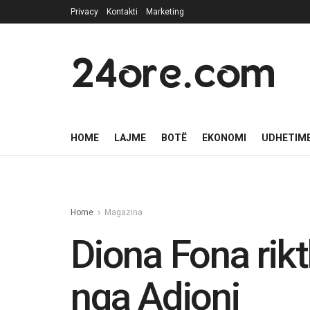
Privacy
Kontakti
Marketing
24ore.com
HOME
LAJME
BOTË
EKONOMI
UDHETIM
Home
Magazina
Diona Fona ri
nga Adioni