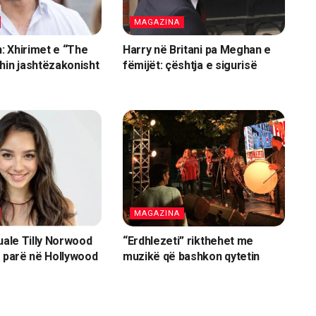
MAGAZINA
 Xhirimet e “The
Harry në Britani pa Meghan e
hin jashtëzakonisht
fëmijët: çështja e sigurisë
MAGAZINA
tuale Tilly Norwood
“Erdhlezeti” rikthehet me
e parë në Hollywood
muzikë që bashkon qytetin