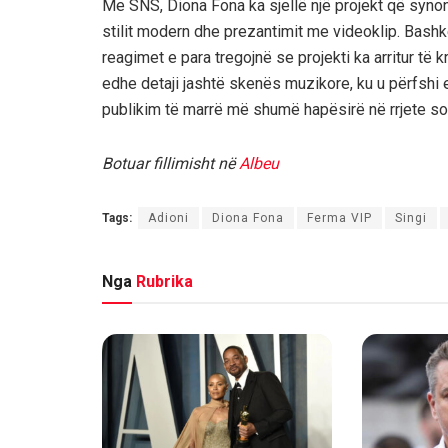
Me SNS, Diona Fona ka sjellë një projekt që syno
stilit modern dhe prezantimit me videoklip. Bash
reagimet e para tregojnë se projekti ka arritur të
edhe detaji jashtë skenës muzikore, ku u përfshi e
publikim të marrë më shumë hapësirë në rrjete so
Botuar fillimisht në
Albeu
Tags:
Adioni
Diona Fona
Ferma VIP
Singi
Nga
Rubrika