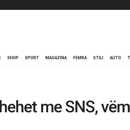
E
SHOP
SPORT
MAGAZINA
FEMRA
STILI
AUTO
T
kthehet me SNS, vë