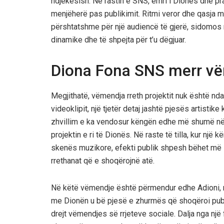
ndjekësish. Në rastin e SNS, emri i Dionës dhe pr
menjëherë pas publikimit. Ritmi veror dhe qasja 
përshtatshme për një audiencë të gjerë, sidomos n
dinamike dhe të shpejta për t’u dëgjuar.
Diona Fona SNS merr v
Megjithatë, vëmendja rreth projektit nuk është nd
videoklipit, një tjetër detaj jashtë pjesës artistik
zhvillim e ka vendosur këngën edhe më shumë në 
projektin e ri të Dionës. Në raste të tilla, kur n
skenës muzikore, efekti publik shpesh bëhet më i
rrethanat që e shoqërojnë atë.
Në këtë vëmendje është përmendur edhe Adioni, me
me Dionën u bë pjesë e zhurmës që shoqëroi pub
drejt vëmendjes së rrjeteve sociale. Dalja nga një 