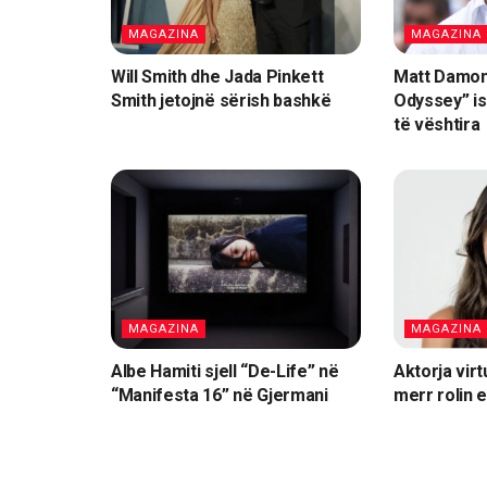
MAGAZINA
MAGAZINA
Will Smith dhe Jada Pinkett
Matt Damon:
Smith jetojnë sërish bashkë
Odyssey” is
të vështira
MAGAZINA
MAGAZINA
Albe Hamiti sjell “De-Life” në
Aktorja vir
“Manifesta 16” në Gjermani
merr rolin 