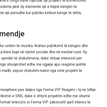
ania e Singit kanë mjaftuar që projekti të komentohet
moderne janë dy elemente që e bëjnë këngën të
ë një periudhë kur publiku kërkon këngë të lehta,
ëmendje
alur vetëm te muzika. Krahas publikimit të këngës dhe
e ka bërë bujë në rrjetet sociale dhe në mediat rozë. Ky
qendër të diskutimeve, duke shtuar interesin për
jë këngë shoqërohet edhe me ngjarje apo reagime jashtë
 madh, sepse diskutimi kalon nga vetë projekti te
njëherë pas daljes nga Ferma VIP. Reagimi i tij në lidhje
likimin e SNS, duke e shtyrë projektin edhe më shumë
format televiziv si Ferma VIP zakonisht sjell interes të