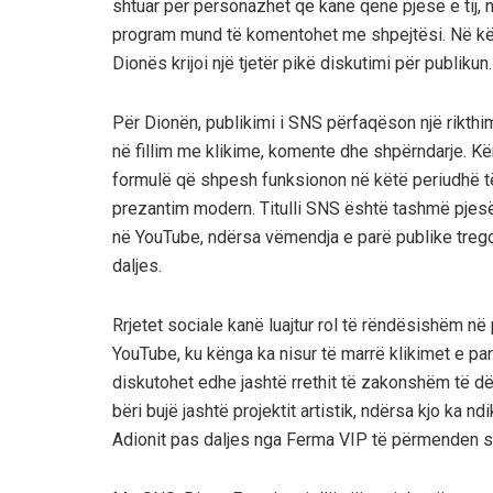
shtuar për personazhet që kanë qenë pjesë e tij, 
program mund të komentohet me shpejtësi. Në këtë r
Dionës krijoi një tjetër pikë diskutimi për publikun.
Për Dionën, publikimi i SNS përfaqëson një rikthi
në fillim me klikime, komente dhe shpërndarje. Kë
formulë që shpesh funksionon në këtë periudhë të
prezantim modern. Titulli SNS është tashmë pjesë 
në YouTube, ndërsa vëmendja e parë publike tregon
daljes.
Rrjetet sociale kanë luajtur rol të rëndësishëm në
YouTube, ku kënga ka nisur të marrë klikimet e pa
diskutohet edhe jashtë rrethit të zakonshëm të d
bëri bujë jashtë projektit artistik, ndërsa kjo ka 
Adionit pas daljes nga Ferma VIP të përmenden së 