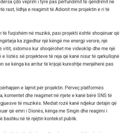
ndërsa çdo veprim i tyre pas përfundimit të qëndrimit në
ast, lidhja e reagimit të Adionit me projektin e ri të
m të fuqishëm në muzikë, pasi projekti është shoqëruar që
ngëtarja ka zgjedhur një këngë me energji verore, një
 vitit, sidomos kur shoqërohet me videoklip dhe me një
e listës së projekteve të reja që kanë nisur të qarkullojnë
 se kënga ka arritur të krijojë kureshtje menjëherë pas
 përhapjen e lajmit për projektin. Përveç platformës
ra, komentet dhe reagimet në rrjete e kanë bërë SNS të
ëgjuesve të muzikës. Mediat rozë kanë ndjekur detajin që
ndikuar që emri i Dionës, kënga me Singin dhe reagimi i
bashku në të njëjtin kontekst publik.