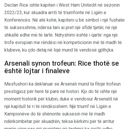
Declan Rice ishte kapiten i West Ham Unitedit në sezonin
2022/23, kur skuadra arriti të triumfonte në Ligën e
Konferencës. Në atë kohë, kapiteni u bë simbol i një fushate
të suksesshme, ndërsa tani ai pret një sfidë tjetër, në një
shkallë edhe më të lartë. Ndryshimi është i qartë: nga një
trofe evropian me rëndësi në kompeticionin më të madh të
klubeve, ku çdo detaj në lojë mund të vendosë gjithçka.
Arsenali synon trofeun: Rice thotë se
është lojtar i finaleve
Mesfushori ka deklaruar se Arsenali mund ta fitojë trofeun
prestigjioz për herë të parë në histori. Kjo do të ishte një
moment historik për klubin, duke e vendosur Arsenalit në
një kapitull të ri të rëndësishëm. Një triumf në Ligën e
Kampionëve do të shënonte suksesin më të madh
ndërkombëtar për skuadrën, teksa kërkimi për të arritur
majën vijon pas një rrugëtimi që tashmë ka sjellë edhe