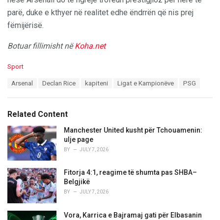
parë, duke e kthyer në realitet edhe ëndrrën që nis prej
fëmijërisë.
Botuar fillimisht në
Koha.net
C
Sport
a
T
Arsenal
Declan Rice
kapiteni
Ligat e Kampionëve
PSG
t
a
e
g
g
s
o
Related Content
:
r
i
Manchester United kusht për Tchouamenin:
e
ulje page
s
BY
JULY 7, 2026
:
Fitorja 4:1, reagime të shumta pas SHBA–
Belgjikë
BY
JULY 7, 2026
Vora, Karrica e Bajramaj gati për Elbasanin