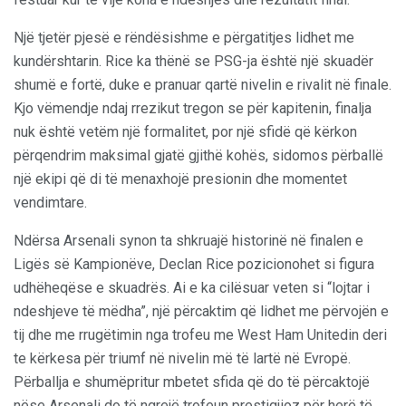
Një tjetër pjesë e rëndësishme e përgatitjes lidhet me
kundërshtarin. Rice ka thënë se PSG-ja është një skuadër
shumë e fortë, duke e pranuar qartë nivelin e rivalit në finale.
Kjo vëmendje ndaj rrezikut tregon se për kapitenin, finalja
nuk është vetëm një formalitet, por një sfidë që kërkon
përqendrim maksimal gjatë gjithë kohës, sidomos përballë
një ekipi që di të menaxhojë presionin dhe momentet
vendimtare.
Ndërsa Arsenali synon ta shkruajë historinë në finalen e
Ligës së Kampionëve, Declan Rice pozicionohet si figura
udhëheqëse e skuadrës. Ai e ka cilësuar veten si “lojtar i
ndeshjeve të mëdha”, një përcaktim që lidhet me përvojën e
tij dhe me rrugëtimin nga trofeu me West Ham Unitedin deri
te kërkesa për triumf në nivelin më të lartë në Evropë.
Përballja e shumëpritur mbetet sfida që do të përcaktojë
nëse Arsenali do të ngrejë trofeun prestigjioz për herë të