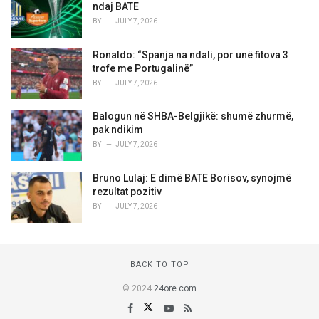
ndaj BATE
BY
JULY 7, 2026
Ronaldo: “Spanja na ndali, por unë fitova 3
trofe me Portugalinë”
BY
JULY 7, 2026
Balogun në SHBA-Belgjikë: shumë zhurmë,
pak ndikim
BY
JULY 7, 2026
Bruno Lulaj: E dimë BATE Borisov, synojmë
rezultat pozitiv
BY
JULY 7, 2026
BACK TO TOP
© 2024
24ore.com