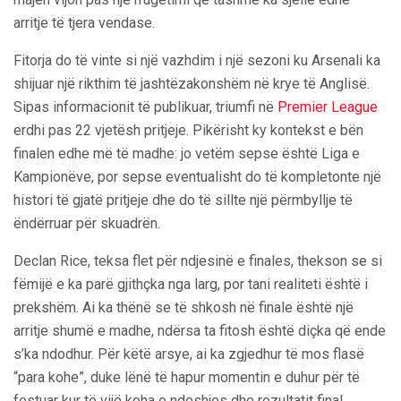
arritje të tjera vendase.
Fitorja do të vinte si një vazhdim i një sezoni ku Arsenali ka
shijuar një rikthim të jashtëzakonshëm në krye të Anglisë.
Sipas informacionit të publikuar, triumfi në
Premier League
erdhi pas 22 vjetësh pritjeje. Pikërisht ky kontekst e bën
finalen edhe më të madhe: jo vetëm sepse është Liga e
Kampionëve, por sepse eventualisht do të kompletonte një
histori të gjatë pritjeje dhe do të sillte një përmbyllje të
ëndërruar për skuadrën.
Declan Rice, teksa flet për ndjesinë e finales, thekson se si
fëmijë e ka parë gjithçka nga larg, por tani realiteti është i
prekshëm. Ai ka thënë se të shkosh në finale është një
arritje shumë e madhe, ndërsa ta fitosh është diçka që ende
s’ka ndodhur. Për këtë arsye, ai ka zgjedhur të mos flasë
“para kohe”, duke lënë të hapur momentin e duhur për të
festuar kur të vijë koha e ndeshjes dhe rezultatit final.