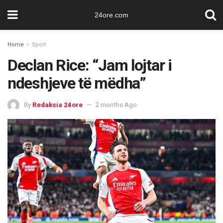
24ore.com
Home
Sport
Declan Rice: “Jam lojtar i
ndeshjeve të mëdha”
By
Redaksia 24ore
2 months Ago