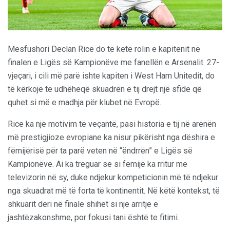
Mesfushori Declan Rice do të ketë rolin e kapitenit në
finalen e Ligës së Kampionëve me fanellën e Arsenalit. 27-
vjeçari, i cili më parë ishte kapiten i West Ham Unitedit, do
të kërkojë të udhëheqë skuadrën e tij drejt një sfide që
quhet si më e madhja për klubet në Evropë.
Rice ka një motivim të veçantë, pasi historia e tij në arenën
më prestigjioze evropiane ka nisur pikërisht nga dëshira e
fëmijërisë për ta parë veten në “ëndrrën” e Ligës së
Kampionëve. Ai ka treguar se si fëmijë ka rritur me
televizorin në sy, duke ndjekur kompeticionin më të ndjekur
nga skuadrat më të forta të kontinentit. Në këtë kontekst, të
shkuarit deri në finale shihet si një arritje e
jashtëzakonshme, por fokusi tani është te fitimi.