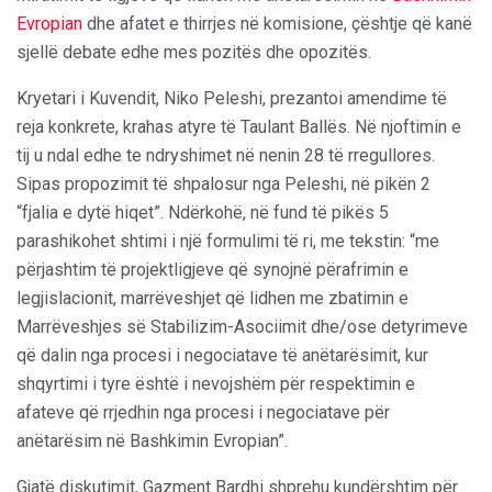
Evropian
dhe afatet e thirrjes në komisione, çështje që kanë
sjellë debate edhe mes pozitës dhe opozitës.
Kryetari i Kuvendit, Niko Peleshi, prezantoi amendime të
reja konkrete, krahas atyre të Taulant Ballës. Në njoftimin e
tij u ndal edhe te ndryshimet në nenin 28 të rregullores.
Sipas propozimit të shpalosur nga Peleshi, në pikën 2
“fjalia e dytë hiqet”. Ndërkohë, në fund të pikës 5
parashikohet shtimi i një formulimi të ri, me tekstin: “me
përjashtim të projektligjeve që synojnë përafrimin e
legjislacionit, marrëveshjet që lidhen me zbatimin e
Marrëveshjes së Stabilizim-Asociimit dhe/ose detyrimeve
që dalin nga procesi i negociatave të anëtarësimit, kur
shqyrtimi i tyre është i nevojshëm për respektimin e
afateve që rrjedhin nga procesi i negociatave për
anëtarësim në Bashkimin Evropian”.
Gjatë diskutimit, Gazment Bardhi shprehu kundërshtim për