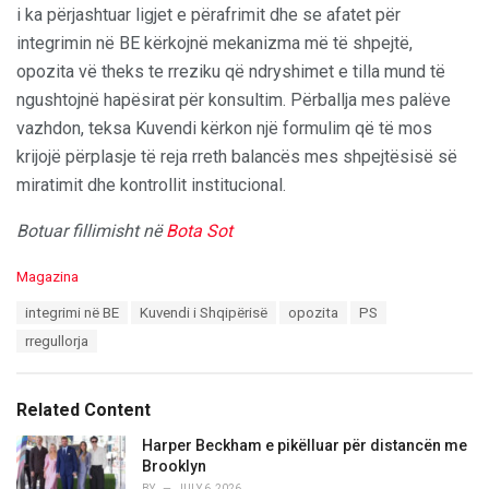
i ka përjashtuar ligjet e përafrimit dhe se afatet për
integrimin në BE kërkojnë mekanizma më të shpejtë,
opozita vë theks te rreziku që ndryshimet e tilla mund të
ngushtojnë hapësirat për konsultim. Përballja mes palëve
vazhdon, teksa Kuvendi kërkon një formulim që të mos
krijojë përplasje të reja rreth balancës mes shpejtësisë së
miratimit dhe kontrollit institucional.
Botuar fillimisht në
Bota Sot
C
Magazina
a
T
integrimi në BE
Kuvendi i Shqipërisë
opozita
PS
t
a
e
rregullorja
g
g
s
o
:
r
Related Content
i
e
Harper Beckham e pikëlluar për distancën me
s
Brooklyn
:
BY
JULY 6, 2026