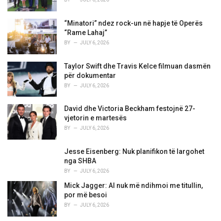
“Minatori” ndez rock-un në hapje të Operës
“Rame Lahaj”
BY
JULY 6, 2026
Taylor Swift dhe Travis Kelce filmuan dasmën
për dokumentar
BY
JULY 6, 2026
David dhe Victoria Beckham festojnë 27-
vjetorin e martesës
BY
JULY 6, 2026
Jesse Eisenberg: Nuk planifikon të largohet
nga SHBA
BY
JULY 6, 2026
Mick Jagger: AI nuk më ndihmoi me titullin,
por më besoi
BY
JULY 6, 2026