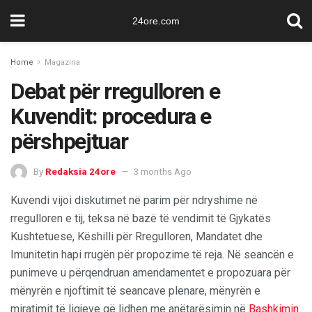
24ore.com
Home
Magazina
Debat për rregulloren e
Kuvendit: procedura e
përshpejtuar
By
Redaksia 24ore
3 months Ago
Kuvendi vijoi diskutimet në parim për ndryshime në
rregulloren e tij, teksa në bazë të vendimit të Gjykatës
Kushtetuese, Këshilli për Rregulloren, Mandatet dhe
Imunitetin hapi rrugën për propozime të reja. Në seancën e
punimeve u përqendruan amendamentet e propozuara për
mënyrën e njoftimit të seancave plenare, mënyrën e
miratimit të ligjeve që lidhen me anëtarësimin në
Bashkimin