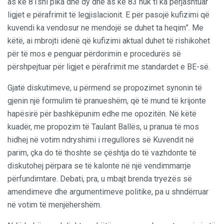
as ke 81shi pika dhe dy dhe as ke 83 nuk ti ka përjashtuar
ligjet e përafrimit të legjislacionit. E për pasojë kufizimi që
kuvendi ka vendosur ne mendojë se duhet ta heqim”. Me
këtë, ai mbrojti idenë që kufizimi aktual duhet të rishikohet
për të mos e penguar përdorimin e procedurës së
përshpejtuar për ligjet e përafrimit me standardet e BE-së.
Gjatë diskutimeve, u përmend se propozimet synonin të
gjenin një formulim të pranueshëm, që të mund të krijonte
hapësirë për bashkëpunim edhe me opozitën. Në këtë
kuadër, me propozim të Taulant Ballës, u pranua të mos
hidhej në votim ndryshimi i rregullores së Kuvendit në
parim, çka do të thoshte se çështja do të vazhdonte të
diskutohej përpara se të kalonte në një vendimmarrje
përfundimtare. Debati, pra, u mbajt brenda tryezës së
amendimeve dhe argumentimeve politike, pa u shndërruar
në votim të menjëhershëm.