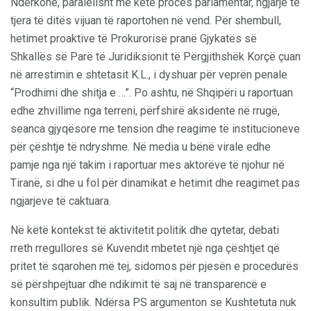
Ndërkohë, paralelisht me këtë proces parlamentar, ngjarje të
tjera të ditës vijuan të raportohen në vend. Për shembull,
hetimet proaktive të Prokurorisë pranë Gjykatës së
Shkallës së Parë të Juridiksionit të Përgjithshëk Korçë çuan
në arrestimin e shtetasit K.L., i dyshuar për veprën penale
“Prodhimi dhe shitja e …”. Po ashtu, në Shqipëri u raportuan
edhe zhvillime nga terreni, përfshirë aksidente në rrugë,
seanca gjyqësore me tension dhe reagime të institucioneve
për çështje të ndryshme. Në media u bënë virale edhe
pamje nga një takim i raportuar mes aktorëve të njohur në
Tiranë, si dhe u fol për dinamikat e hetimit dhe reagimet pas
ngjarjeve të caktuara.
Në këtë kontekst të aktivitetit politik dhe qytetar, debati
rreth rregullores së Kuvendit mbetet një nga çështjet që
pritet të sqarohen më tej, sidomos për pjesën e procedurës
së përshpejtuar dhe ndikimit të saj në transparencë e
konsultim publik. Ndërsa PS argumenton se Kushtetuta nuk