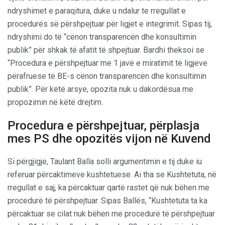
ndryshimet e paraqitura, duke u ndalur te rregullat e
procedurës së përshpejtuar për ligjet e integrimit. Sipas tij,
ndryshimi do të “cënon transparencën dhe konsultimin
publik” për shkak të afatit të shpejtuar. Bardhi theksoi se
“Procedura e përshpejtuar me 1 javë e miratimit të ligjeve
përafruese të BE-s cënon transparencën dhe konsultimin
publik”. Për këtë arsye, opozita nuk u dakordësua me
propozimin në këtë drejtim.
Procedura e përshpejtuar, përplasja
mes PS dhe opozitës vijon në Kuvend
Si përgjigje, Taulant Balla solli argumentimin e tij duke iu
referuar përcaktimeve kushtetuese. Ai tha se Kushtetuta, në
rregullat e saj, ka përcaktuar qartë rastet që nuk bëhen me
procedurë të përshpejtuar. Sipas Ballës, “Kushtetuta ta ka
përcaktuar se cilat nuk bëhen me procedurë të përshpejtuar