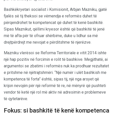
Bashkëkryetari socialist i Komisionit, Arbjan Mazniku, gjatë
fjalës së tij theksoi se vëmendja e reformës duhet të
përqendrohet te kompetencat që duhet të kenë bashkitë.
Sipas Maznikut, qëllimi kryesor është që bashkitë të jenë
më të afta për të ofruar shërbime, duke u lidhur sa më
drejtpërdrejt me nevojat e përditshme të njerëzve.
Mazniku vlerësoi se Reforma Territoriale e vitit 2014 ishte
një hap pozitiv në forcimin e rolit të bashkive. Megjithatë, ai
argumentoi se zbatimi i reformës nuk ka prodhuar rezultatet
e pritshme në njëtrajtshmëri. “Një numër i ulët bashkish me
kompetenca të forta” është, sipas tij, një nga arsyet që
krijon nevojën për një reformë të re, në mënyrë që pushteti
vendor të ketë një rol më aktiv në adresimin e problemeve
të qytetarëve.
Fokus: si bashkitë të kenë kompetenca