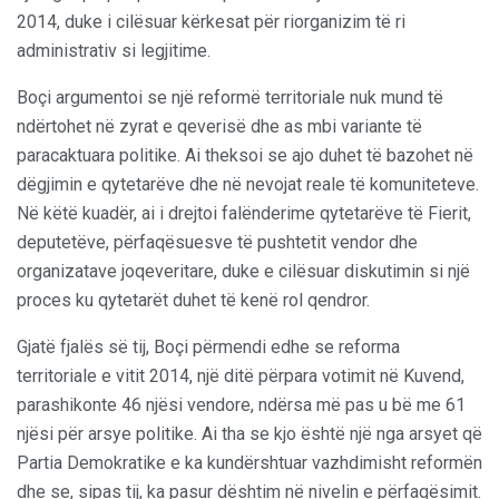
2014, duke i cilësuar kërkesat për riorganizim të ri
administrativ si legjitime.
Boçi argumentoi se një reformë territoriale nuk mund të
ndërtohet në zyrat e qeverisë dhe as mbi variante të
paracaktuara politike. Ai theksoi se ajo duhet të bazohet në
dëgjimin e qytetarëve dhe në nevojat reale të komuniteteve.
Në këtë kuadër, ai i drejtoi falënderime qytetarëve të Fierit,
deputetëve, përfaqësuesve të pushtetit vendor dhe
organizatave joqeveritare, duke e cilësuar diskutimin si një
proces ku qytetarët duhet të kenë rol qendror.
Gjatë fjalës së tij, Boçi përmendi edhe se reforma
territoriale e vitit 2014, një ditë përpara votimit në Kuvend,
parashikonte 46 njësi vendore, ndërsa më pas u bë me 61
njësi për arsye politike. Ai tha se kjo është një nga arsyet që
Partia Demokratike e ka kundërshtuar vazhdimisht reformën
dhe se, sipas tij, ka pasur dështim në nivelin e përfaqësimit.