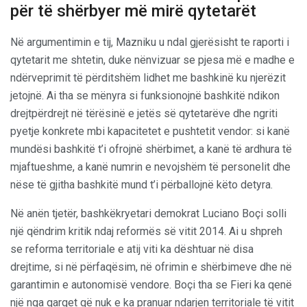
për të shërbyer më mirë qytetarët
Në argumentimin e tij, Mazniku u ndal gjerësisht te raporti i
qytetarit me shtetin, duke nënvizuar se pjesa më e madhe e
ndërveprimit të përditshëm lidhet me bashkinë ku njerëzit
jetojnë. Ai tha se mënyra si funksionojnë bashkitë ndikon
drejtpërdrejt në tërësinë e jetës së qytetarëve dhe ngriti
pyetje konkrete mbi kapacitetet e pushtetit vendor: si kanë
mundësi bashkitë t’i ofrojnë shërbimet, a kanë të ardhura të
mjaftueshme, a kanë numrin e nevojshëm të personelit dhe
nëse të gjitha bashkitë mund t’i përballojnë këto detyra.
Në anën tjetër, bashkëkryetari demokrat Luciano Boçi solli
një qëndrim kritik ndaj reformës së vitit 2014. Ai u shpreh
se reforma territoriale e atij viti ka dështuar në disa
drejtime, si në përfaqësim, në ofrimin e shërbimeve dhe në
garantimin e autonomisë vendore. Boçi tha se Fieri ka qenë
një nga qarqet që nuk e ka pranuar ndarjen territoriale të vitit