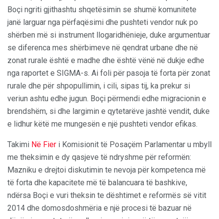
Boçi ngriti gjithashtu shqetësimin se shumë komunitete
janë larguar nga përfaqësimi dhe pushteti vendor nuk po
shërben më si instrument llogaridhënieje, duke argumentuar
se diferenca mes shërbimeve në qendrat urbane dhe në
zonat rurale është e madhe dhe është vënë në dukje edhe
nga raportet e SIGMA-s. Ai foli për pasoja të forta për zonat
rurale dhe për shpopullimin, i cili, sipas tij, ka prekur si
veriun ashtu edhe jugun. Boçi përmendi edhe migracionin e
brendshëm, si dhe largimin e qytetarëve jashtë vendit, duke
e lidhur këtë me mungesën e një pushteti vendor efikas.
Takimi
Në Fier
i Komisionit të Posaçëm Parlamentar u mbyll
me theksimin e dy qasjeve të ndryshme për reformën:
Mazniku e drejtoi diskutimin te nevoja për kompetenca më
të forta dhe kapacitete më të balancuara të bashkive,
ndërsa Boçi e vuri theksin te dështimet e reformës së vitit
2014 dhe domosdoshmëria e një procesi të bazuar në