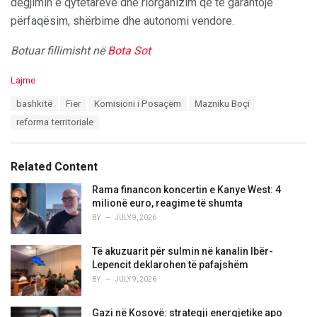
dëgjimin e qytetarëve dhe riorganizim që të garantojë
përfaqësim, shërbime dhe autonomi vendore.
Botuar fillimisht në
Bota Sot
C
Lajme
a
T
bashkitë
Fier
Komisioni i Posaçëm
Mazniku Boçi
t
a
e
reforma territoriale
g
g
s
o
:
r
Related Content
i
e
Rama financon koncertin e Kanye West: 4
s
milionë euro, reagime të shumta
:
BY
JULY 9, 2026
Të akuzuarit për sulmin në kanalin Ibër-
Lepencit deklarohen të pafajshëm
BY
JULY 9, 2026
Gazi në Kosovë: strategji energjetike apo