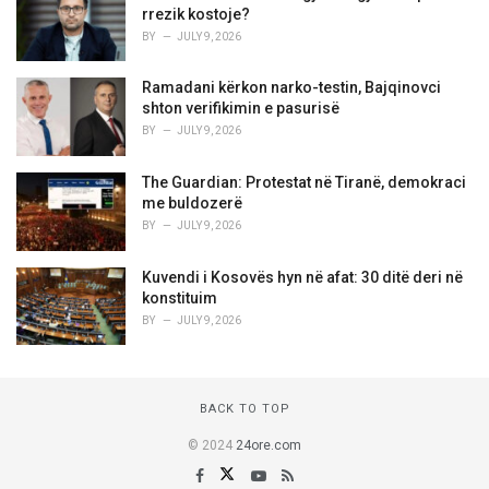
rrezik kostoje?
BY
JULY 9, 2026
Ramadani kërkon narko-testin, Bajqinovci
shton verifikimin e pasurisë
BY
JULY 9, 2026
The Guardian: Protestat në Tiranë, demokraci
me buldozerë
BY
JULY 9, 2026
Kuvendi i Kosovës hyn në afat: 30 ditë deri në
konstituim
BY
JULY 9, 2026
BACK TO TOP
© 2024
24ore.com