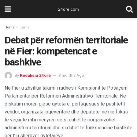
24ore.com
Home
Lajme
Debat për reformën territoriale
në Fier: kompetencat e
bashkive
By
Redaksia 24ore
3 months Ago
Në Fier u zhvillua takimi i radhës i Komisionit të Posaçëm
Parlamentar për Reformën Administrativo-Territoriale. Në
diskutim morën pjesë qytetarë, përfaqësues të pushtetit
vendor, organizata joqeveritare dhe deputetë, në një fokus
të veçantë mbi mënyrën se si duhet të riorganizohet
administrimi territorial dhe si duhet të funksionojnë bashkitë
për t’iu shërbyer qytetarëve.