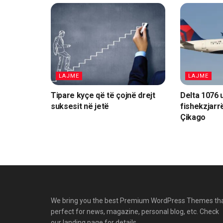
LAJME
LAJME
Tipare kyçe që të çojnë drejt
Delta 1076 
suksesit në jetë
fishekzjarrë
Çikago
We bring you the best Premium WordPress Themes th
perfect for news, magazine, personal blog, etc. Check
our landing page for details.