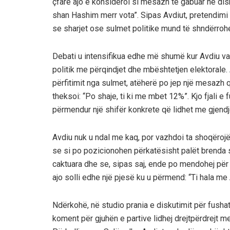
çfarë ajo e konsideroi si mesazh të gabuar në diskut
shan Hashim merr vota”. Sipas Avdiut, pretendimi
se sharjet ose sulmet politike mund të shndërrohen
Debati u intensifikua edhe më shumë kur Avdiu vaz
politik me përqindjet dhe mbështetjen elektorale.
përfitimit nga sulmet, atëherë po jep një mesazh q
theksoi: “Po shaje, ti ki me mbet 12%”. Kjo fjali e 
përmendur një shifër konkrete që lidhet me gjendje
Avdiu nuk u ndal me kaq, por vazhdoi ta shoqëroj
se si po pozicionohen përkatësisht palët brenda sp
caktuara dhe se, sipas saj, ende po mendohej pë
ajo solli edhe një pjesë ku u përmend: “Ti hala m
Ndërkohë, në studio prania e diskutimit për fusha
koment për gjuhën e partive lidhej drejtpërdrejt 