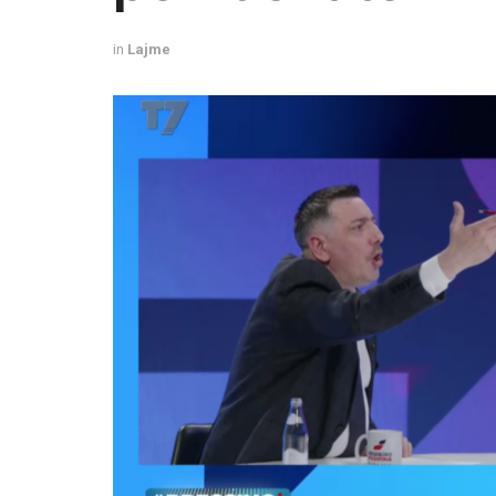
in
Lajme