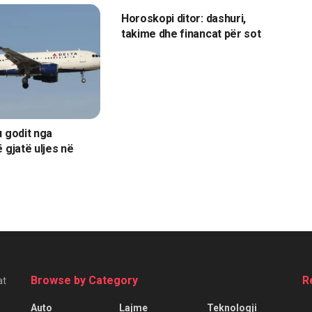
Horoskopi ditor: dashuri,
takime dhe financat për sot
u godit nga
 gjatë uljes në
Browse by Category
R
at
Auto
Lajme
Teknologji