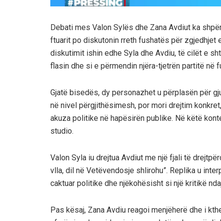
Debati mes Valon Sylës dhe Zana Avdiut ka shpërt
ftuarit po diskutonin rreth fushatës për zgjedhjet 
diskutimit ishin edhe Syla dhe Avdiu, të cilët e s
flasin dhe si e përmendin njëra-tjetrën partitë në 
Gjatë bisedës, dy personazhet u përplasën për gju
në nivel përgjithësimesh, por mori drejtim konkre
akuza politike në hapësirën publike. Në këtë konte
studio.
Valon Syla iu drejtua Avdiut me një fjali të drejtp
vlla, dil në Vetëvendosje shlirohu”. Replika u inter
caktuar politike dhe njëkohësisht si një kritikë n
Pas kësaj, Zana Avdiu reagoi menjëherë dhe i kth