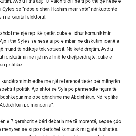
im. Avdiu i tha atij: “O Valon ti dil, se ti po thu që nëse e
 i Sylës se “nëse e shan Hashim merr vota” nënkuptonte
 në kapital elektoral.
hdoi me një replikë tjetër, duke e lidhur komunikimin
 Ajo i tha Sylës se nëse ai po e mban në diskutim idenë e
ë mund të ndikojë tek votuesit. Në këtë drejtim, Avdiu
futi diskutimin në një nivel më të drejtpërdrejtë, duke e
n politike.
ë kundërshtimin edhe me një referencë tjetër për mënyrën
ektrit politik. Ajo shtoi se Syla po përmendte figura të
r bashkëpunime ose qëndrime me Abdixhikun. Në replikë
e Abdixhikun po mendon a”.
tën e 7 qershorit e bëri debatin më të mprehtë, sepse çdo
me mënyrën se si po ndërtohet komunikimi gjatë fushatës.