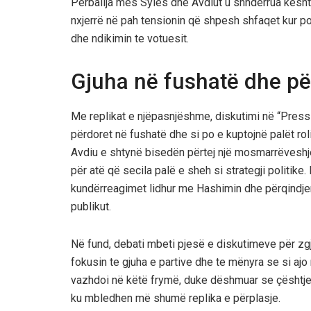
Përballja mes Sylës dhe Avdiut u shndërrua kështu
nxjerrë në pah tensionin që shpesh shfaqet kur pol
dhe ndikimin te votuesit.
Gjuha në fushatë dhe pë
Me replikat e njëpasnjëshme, diskutimi në “Pressin
përdoret në fushatë dhe si po e kuptojnë palët rol
Avdiu e shtynë bisedën përtej një mosmarrëveshj
për atë që secila palë e sheh si strategji politi
kundërreagimet lidhur me Hashimin dhe përqindj
publikut.
Në fund, debati mbeti pjesë e diskutimeve për zgje
fokusin te gjuha e partive dhe te mënyra se si aj
vazhdoi në këtë frymë, duke dëshmuar se çështjet
ku mbledhen më shumë replika e përplasje.