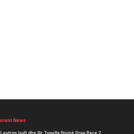
ecent News
Leutrim Isufi dhe Ilir Tupella fitojnë Drag Race 2