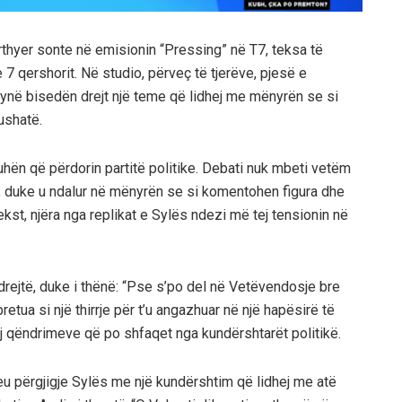
hyer sonte në emisionin “Pressing” në T7, teksa të
e 7 qershorit. Në studio, përveç të tjerëve, pjesë e
htynë bisedën drejt një teme që lidhej me mënyrën se si
fushatë.
hën që përdorin partitë politike. Debati nuk mbeti vetëm
t, duke u ndalur në mënyrën se si komentohen figura dhe
kst, njëra nga replikat e Sylës ndezi më tej tensionin në
ërdrejtë, duke i thënë: “Pse s’po del në Vetëvendosje bre
pretua si një thirrje për t’u angazhuar në një hapësirë të
daj qëndrimeve që po shfaqet nga kundërshtarët politikë.
eu përgjigje Sylës me një kundërshtim që lidhej me atë