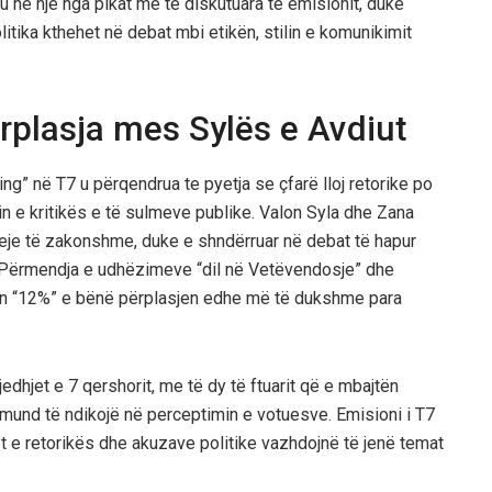
 në një nga pikat më të diskutuara të emisionit, duke
itika kthehet në debat mbi etikën, stilin e komunikimit
rplasja mes Sylës e Avdiut
g” në T7 u përqendrua te pyetja se çfarë lloj retorike po
in e kritikës e të sulmeve publike. Valon Syla dhe Zana
eje të zakonshme, duke e shndërruar në debat të hapur
ke. Përmendja e udhëzimeve “dil në Vetëvendosje” dhe
en “12%” e bënë përplasjen edhe më të dukshme para
dhjet e 7 qershorit, me të dy të ftuarit që e mbajtën
o mund të ndikojë në perceptimin e votuesve. Emisioni i T7
 e retorikës dhe akuzave politike vazhdojnë të jenë temat