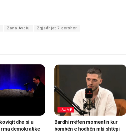
Zana Avdiu
Zgjedhjet 7 qershor
LAJME
oviqit dhe si u
Bardhi rrëfen momentin kur
forma demokratike
bombën e hodhën mbi shtëpi
LAJME