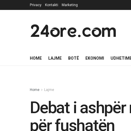
Privacy
Kontakti
Marketing
24ore.com
HOME
LAJME
BOTË
EKONOMI
UDHETIM
Home
Lajme
Debat i ashpër
për fushatën