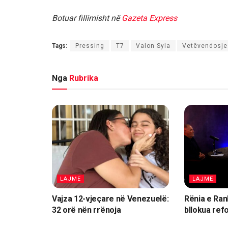
Botuar fillimisht në
Gazeta Express
Tags:
Pressing
T7
Valon Syla
Vetëvendosje
Nga
Rubrika
LAJME
LAJME
Vajza 12-vjeçare në Venezuelë:
Rënia e Rank
32 orë nën rrënoja
bllokua re