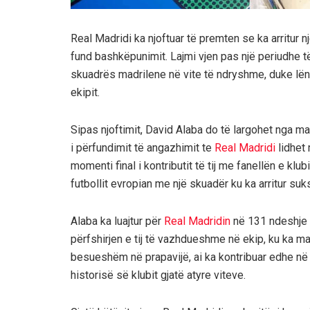
Real Madridi ka njoftuar të premten se ka arritur
fund bashkëpunimit. Lajmi vjen pas një periudhe të
skuadrës madrilene në vite të ndryshme, duke lën
ekipit.
Sipas njoftimit, David Alaba do të largohet nga madri
i përfundimit të angazhimit te
Real Madridi
lidhet 
momenti final i kontributit të tij me fanellën e klub
futbollit evropian me një skuadër ku ka arritur su
Alaba ka luajtur për
Real Madridin
në 131 ndeshje 
përfshirjen e tij të vazhdueshme në ekip, ku ka m
besueshëm në prapavijë, ai ka kontribuar edhe në
historisë së klubit gjatë atyre viteve.