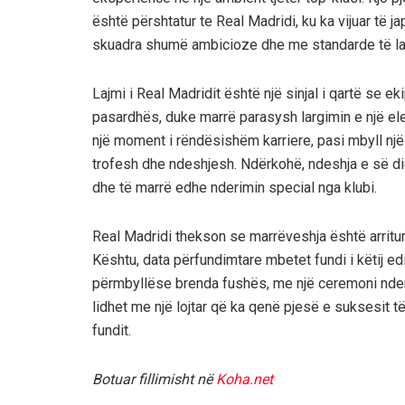
është përshtatur te Real Madridi, ku ka vijuar të ja
skuadra shumë ambicioze dhe me standarde të lar
Lajmi i Real Madridit është një sinjal i qartë se e
pasardhës, duke marrë parasysh largimin e një el
një moment i rëndësishëm karriere, pasi mbyll një 
trofesh dhe ndeshjesh. Ndërkohë, ndeshja e së diel
dhe të marrë edhe nderimin special nga klubi.
Real Madridi thekson se marrëveshja është arrit
Kështu, data përfundimtare mbetet fundi i këtij ed
përmbyllëse brenda fushës, me një ceremoni nder
lidhet me një lojtar që ka qenë pjesë e suksesit 
fundit.
Botuar fillimisht në
Koha.net