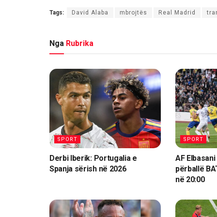
Tags:
David Alaba
mbrojtës
Real Madrid
tra
Nga
Rubrika
SPORT
SPORT
Derbi Iberik: Portugalia e
AF Elbasani
Spanja sërish në 2026
përballë BA
në 20:00