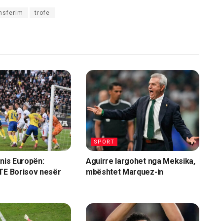
nsferim
trofe
SPORT
 nis Europën:
Aguirre largohet nga Meksika,
TE Borisov nesër
mbështet Marquez-in