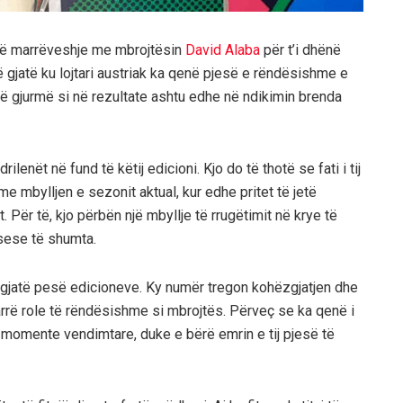
 një marrëveshje me mbrojtësin
David Alaba
për t’i dhënë
 gjatë ku lojtari austriak ka qenë pjesë e rëndësishme e
ë gjurmë si në rezultate ashtu edhe në ndikimin brenda
lenët në fund të këtij edicioni. Kjo do të thotë se fati i tij
me mbylljen e sezonit aktual, kur edhe pritet të jetë
it. Për të, kjo përbën një mbyllje të rrugëtimit në krye të
ksese të shumta.
gjatë pesë edicioneve. Ky numër tregon kohëzgjatjen dhe
arrë role të rëndësishme si mbrojtës. Përveç se ka qenë i
 momente vendimtare, duke e bërë emrin e tij pjesë të