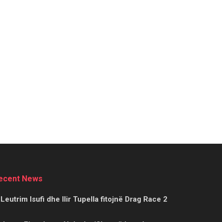
ecent News
Leutrim Isufi dhe Ilir Tupella fitojnë Drag Race 2