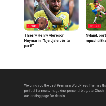
SPORT
SPORT
Thierry Henry vlerëson
Nyland, port
Neymarin: “Një djalë për ta
mposhti Bra
parë”
We bring you the best Premium WordPress Themes th
perfect for news, magazine, personal blog, etc. Check
our landing page for details.