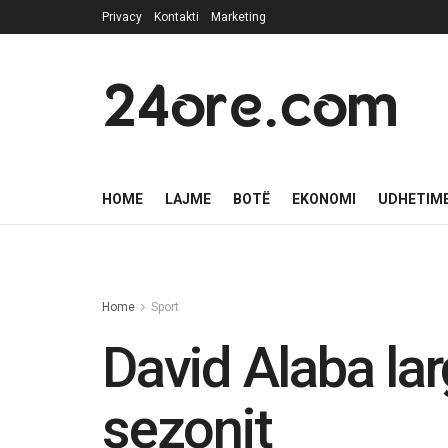
Privacy
Kontakti
Marketing
24ore.com
HOME
LAJME
BOTË
EKONOMI
UDHETIM
Home
Sport
David Alaba la
sezonit