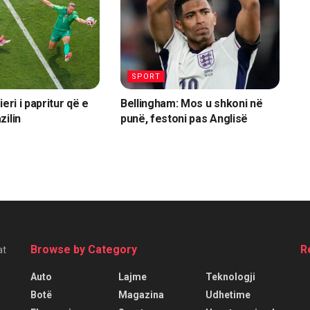
SPORT
ieri i papritur që e
Bellingham: Mos u shkoni në
zilin
punë, festoni pas Anglisë
Browse by Category
R
at
Auto
Lajme
Teknologji
Botë
Magazina
Udhetime