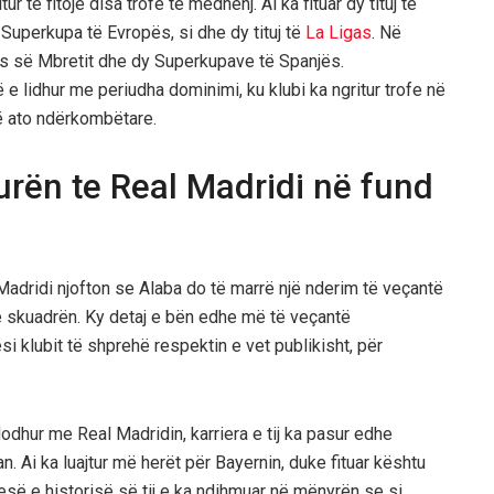
ur të fitojë disa trofe të mëdhenj. Ai ka fituar dy tituj të
Superkupa të Evropës, si dhe dy tituj të
La Ligas
. Në
ës së Mbretit dhe dy Superkupave të Spanjës.
 e lidhur me periudha dominimi, ku klubi ka ngritur trofe në
në ato ndërkombëtare.
urën te Real Madridi në fund
l Madridi njofton se Alaba do të marrë një nderim të veçantë
me skuadrën. Ky detaj e bën edhe më të veçantë
si klubit të shprehë respektin e vet publikisht, për
odhur me Real Madridin, karriera e tij ka pasur edhe
an. Ai ka luajtur më herët për Bayernin, duke fituar kështu
jesë e historisë së tij e ka ndihmuar në mënyrën se si