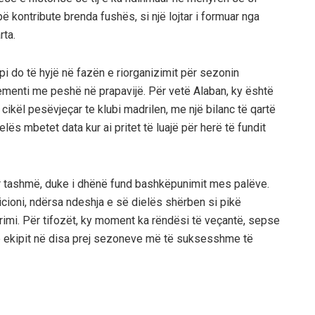
pë kontribute brenda fushës, si një lojtar i formuar nga
ta.
kipi do të hyjë në fazën e riorganizimit për sezonin
ementi me peshë në prapavijë. Për vetë Alaban, ky është
cikël pesëvjeçar te klubi madrilen, me një bilanc të qartë
ës mbetet data kur ai pritet të luajë për herë të fundit
ur tashmë, duke i dhënë fund bashkëpunimit mes palëve.
icioni, ndërsa ndeshja e së dielës shërben si pikë
imi. Për tifozët, ky moment ka rëndësi të veçantë, sepse
të ekipit në disa prej sezoneve më të suksesshme të