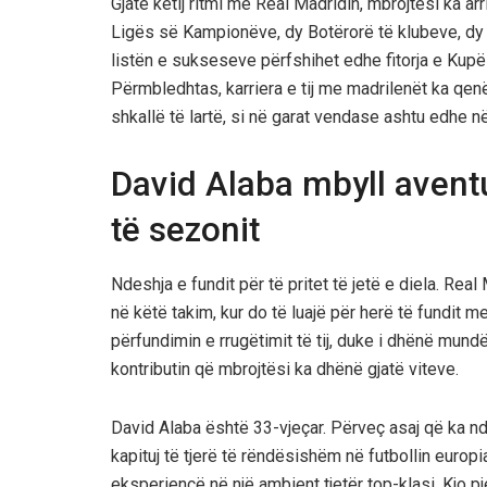
Gjatë këtij ritmi me Real Madridin, mbrojtësi ka arrit
Ligës së Kampionëve, dy Botërorë të klubeve, dy 
listën e sukseseve përfshihet edhe fitorja e Kup
Përmbledhtas, karriera e tij me madrilenët ka qenë
shkallë të lartë, si në garat vendase ashtu edhe 
David Alaba mbyll avent
të sezonit
Ndeshja e fundit për të pritet të jetë e diela. Rea
në këtë takim, kur do të luajë për herë të fundit 
përfundimin e rrugëtimit të tij, duke i dhënë mundë
kontributin që mbrojtësi ka dhënë gjatë viteve.
David Alaba është 33-vjeçar. Përveç asaj që ka nd
kapituj të tjerë të rëndësishëm në futbollin europi
eksperiencë në një ambient tjetër top-klasi. Kjo p