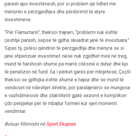
parash apo investimesh, por si problem që lidhet me
mënyrën e përzgjedhjes dhe përdorimit të atyre
investimeve.
“Për Flamurtarin”, theksoi trajneri, “problemi nuk është
çështje parash, sepse të gjitha skuadrat janë të investuara.”
Sipas tij, çelësi qëndron te përzgjedhja dhe mënyra se si
janë shpenzuar investimet: nëse nuk zgjidhet mirë në treg,
mund të harxhosh shumë pa marrë cilësinë e duhur dhe kjo
të penalizon në fund. Sa i përket garës për mbijetesë, Çoçlli
theksoi se gjithçka është shumë e hapur dhe se mund të
vendoset në ndeshjet direkte, por paralajmëroi se mungesa
e vazhdimësisë dhe stabilitetit gjatë sezonit e komplikon
çdo përpjekje për të mbajtur formën kur vjen momenti
vendimtar.
Botuar fillimisht në
Sport Ekspres