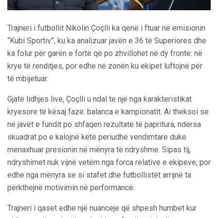
Trajneri i futbollit Nikolin Çoçlli ka qenë i ftuar në emisionin
“Kubi Sportiv”, ku ka analizuar javën e 36 të Superiores dhe
ka folur për garën e fortë që po zhvillohet në dy fronte: në
krye të renditjes, por edhe në zonën ku ekipet luftojnë për
të mbijetuar.
Gjatë lidhjes live, Çoçlli u ndal te një nga karakteristikat
kryesore të kësaj faze: balanca e kampionatit. Ai theksoi se
në javët e fundit po shfaqen rezultate të papritura, ndërsa
skuadrat po e kalojnë këtë periudhë vendimtare duke
menaxhuar presionin në mënyra të ndryshme. Sipas tij,
ndryshimet nuk vijnë vetëm nga forca relative e ekipeve, por
edhe nga mënyra se si stafet dhe futbollistët arrijnë ta
përkthejnë motivimin në performancë.
Trajneri i qaset edhe një nuanceje që shpesh humbet kur