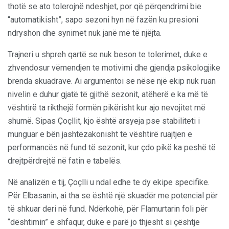
thotë se ato tolerojnë ndeshjet, por që përqendrimi bie
“automatikisht”, sapo sezoni hyn në fazën ku presioni
ndryshon dhe synimet nuk janë më të njëjta.
Trajneri u shpreh qartë se nuk beson te tolerimet, duke e
zhvendosur vëmendjen te motivimi dhe gjendja psikologjike
brenda skuadrave. Ai argumentoi se nëse një ekip nuk ruan
nivelin e duhur gjatë të gjithë sezonit, atëherë e ka më të
vështirë ta rikthejë formën pikërisht kur ajo nevojitet më
shumë. Sipas Çoçllit, kjo është arsyeja pse stabiliteti i
munguar e bën jashtëzakonisht të vështirë ruajtjen e
performancës në fund të sezonit, kur çdo pikë ka peshë të
drejtpërdrejtë në fatin e tabelës.
Në analizën e tij, Çoçlli u ndal edhe te dy ekipe specifike.
Për Elbasanin, ai tha se është një skuadër me potencial për
të shkuar deri në fund. Ndërkohë, për Flamurtarin foli për
“dështimin” e shfaqur, duke e parë jo thjesht si çështje