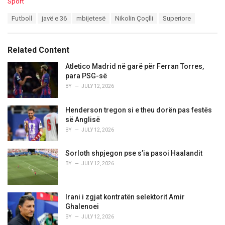
C
Sport
a
T
Futboll
javë e 36
mbijetesë
Nikolin Çoçlli
Superiore
t
a
e
g
g
s
o
Related Content
:
r
i
Atletico Madrid në garë për Ferran Torres,
e
para PSG-së
s
BY
JULY 12, 2026
:
Henderson tregon si e theu dorën pas festës
së Anglisë
BY
JULY 12, 2026
Sorloth shpjegon pse s’ia pasoi Haalandit
BY
JULY 12, 2026
Irani i zgjat kontratën selektorit Amir
Ghalenoei
BY
JULY 12, 2026