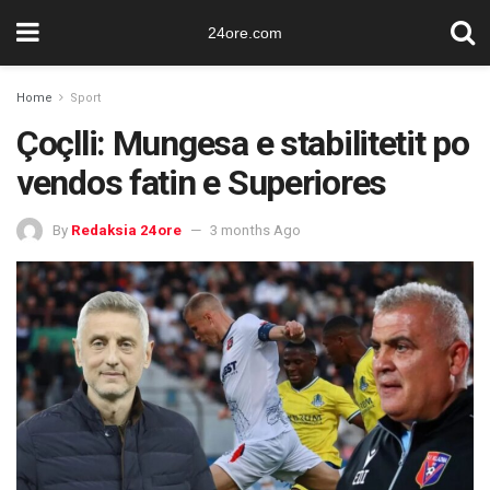
24ore.com
Home
Sport
Çoçlli: Mungesa e stabilitetit po
vendos fatin e Superiores
By
Redaksia 24ore
3 months Ago