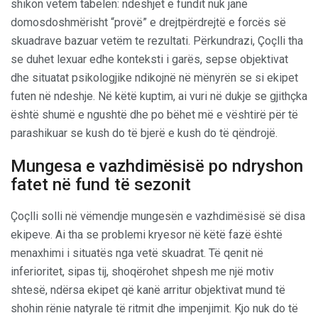
shikon vetëm tabelën: ndeshjet e fundit nuk janë
domosdoshmërisht “provë” e drejtpërdrejtë e forcës së
skuadrave bazuar vetëm te rezultati. Përkundrazi, Çoçlli tha
se duhet lexuar edhe konteksti i garës, sepse objektivat
dhe situatat psikologjike ndikojnë në mënyrën se si ekipet
futen në ndeshje. Në këtë kuptim, ai vuri në dukje se gjithçka
është shumë e ngushtë dhe po bëhet më e vështirë për të
parashikuar se kush do të bjerë e kush do të qëndrojë.
Mungesa e vazhdimësisë po ndryshon
fatet në fund të sezonit
Çoçlli solli në vëmendje mungesën e vazhdimësisë së disa
ekipeve. Ai tha se problemi kryesor në këtë fazë është
menaxhimi i situatës nga vetë skuadrat. Të qenit në
inferioritet, sipas tij, shoqërohet shpesh me një motiv
shtesë, ndërsa ekipet që kanë arritur objektivat mund të
shohin rënie natyrale të ritmit dhe impenjimit. Kjo nuk do të