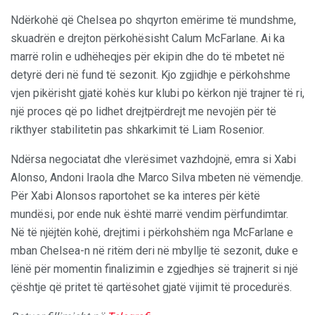
Ndërkohë që Chelsea po shqyrton emërime të mundshme,
skuadrën e drejton përkohësisht Calum McFarlane. Ai ka
marrë rolin e udhëheqjes për ekipin dhe do të mbetet në
detyrë deri në fund të sezonit. Kjo zgjidhje e përkohshme
vjen pikërisht gjatë kohës kur klubi po kërkon një trajner të ri,
një proces që po lidhet drejtpërdrejt me nevojën për të
rikthyer stabilitetin pas shkarkimit të Liam Rosenior.
Ndërsa negociatat dhe vlerësimet vazhdojnë, emra si Xabi
Alonso, Andoni Iraola dhe Marco Silva mbeten në vëmendje.
Për Xabi Alonsos raportohet se ka interes për këtë
mundësi, por ende nuk është marrë vendim përfundimtar.
Në të njëjtën kohë, drejtimi i përkohshëm nga McFarlane e
mban Chelsea-n në ritëm deri në mbyllje të sezonit, duke e
lënë për momentin finalizimin e zgjedhjes së trajnerit si një
çështje që pritet të qartësohet gjatë vijimit të procedurës.