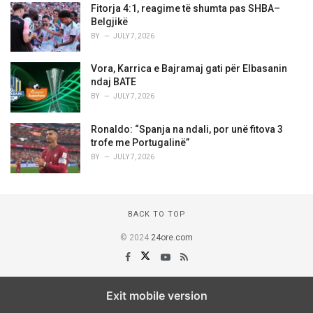
Fitorja 4:1, reagime të shumta pas SHBA–
Belgjikë
BY
JULY 7, 2026
Vora, Karrica e Bajramaj gati për Elbasanin
ndaj BATE
BY
JULY 7, 2026
Ronaldo: “Spanja na ndali, por unë fitova 3
trofe me Portugalinë”
BY
JULY 7, 2026
BACK TO TOP
© 2024
24ore.com
Exit mobile version