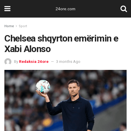
24ore.com
Home
Sport
Chelsea shqyrton emërimin e
Xabi Alonso
By
Redaksia 24ore
3 months Ago