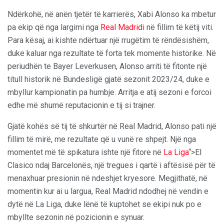
Ndërkohë, në anën tjetër të karrierës, Xabi Alonso ka mbetur
pa ekip që nga largimi nga
Real Madridi
në fillim të këtij viti.
Para kësaj, ai kishte ndërtuar një rrugëtim të rëndësishëm,
duke kaluar nga rezultate të forta tek momente historike. Në
periudhën te Bayer Leverkusen, Alonso arriti të fitonte një
titull historik në Bundesligë gjatë sezonit 2023/24, duke e
mbyllur kampionatin pa humbje. Arritja e atij sezoni e forcoi
edhe më shumë reputacionin e tij si trajner.
Gjatë kohës së tij të shkurtër në Real Madrid, Alonso pati një
fillim të mirë, me rezultate që u vunë re shpejt. Një nga
momentet më të spikatura ishte një fitore në
La Liga
“>El
Clasico ndaj Barcelonës, një tregues i qartë i aftësisë për të
menaxhuar presionin në ndeshjet kryesore. Megjithatë, në
momentin kur ai u largua, Real Madrid ndodhej në vendin e
dytë në La Liga, duke lënë të kuptohet se ekipi nuk po e
mbyllte sezonin në pozicionin e synuar.