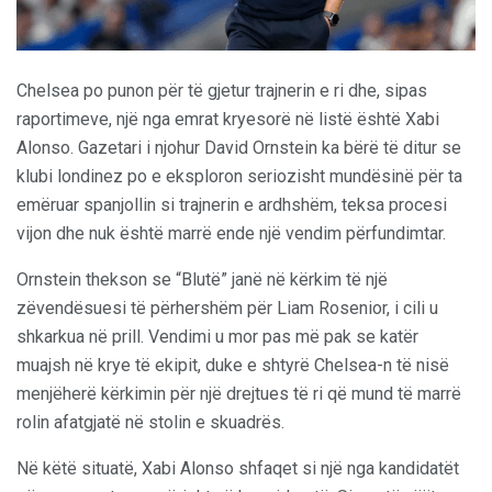
Chelsea po punon për të gjetur trajnerin e ri dhe, sipas
raportimeve, një nga emrat kryesorë në listë është Xabi
Alonso. Gazetari i njohur David Ornstein ka bërë të ditur se
klubi londinez po e eksploron seriozisht mundësinë për ta
emëruar spanjollin si trajnerin e ardhshëm, teksa procesi
vijon dhe nuk është marrë ende një vendim përfundimtar.
Ornstein thekson se “Blutë” janë në kërkim të një
zëvendësuesi të përhershëm për Liam Rosenior, i cili u
shkarkua në prill. Vendimi u mor pas më pak se katër
muajsh në krye të ekipit, duke e shtyrë Chelsea-n të nisë
menjëherë kërkimin për një drejtues të ri që mund të marrë
rolin afatgjatë në stolin e skuadrës.
Në këtë situatë, Xabi Alonso shfaqet si një nga kandidatët