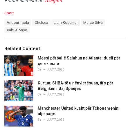
Botuar fillimisht në
Telegrafi
C
Sport
a
T
Andoni Iraola
Chelsea
Liam Rosenior
Marco Silva
t
a
e
Xabi Alonso
g
g
s
o
:
r
Related Content
i
e
Messi përballë Salahun në Atlanta: dueli për
s
çerekfinale
:
BY
JULY 7, 2026
Kurtua: SHBA-të u nënvlerësuan, tifo për
Belgjikën ndaj Spanjës
BY
JULY 7, 2026
Manchester United kusht për Tchouamenin:
ulje page
BY
JULY 7, 2026