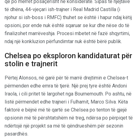
që po merret posaçërisht në konsideratë. Sipas të njëjtave
të dhëna, 44-vjeçari ish-trajner i Real Madrid Castilla (i
njohur si ish-boss i RMFC) thuhet se është i hapur ndaj këtij
opsioni, por ende nuk është sqaruar se kur dhe nëse do të
finalizohet marrëveshja. Procesi mbetet në fazë shqyrtimi,
ndaj një konkluzion përfundimtar nuk është bërë publik.
Chelsea po eksploron kandidaturat për
stolin e trajnerit
Përtej Alonsos, në garë për të marrë drejtimin e Chelsea-t
përmenden edhe emra të tjerë. Një prej tyre është Andoni
Iraola, i cili pritet të largohet nga Bournemouth. Po ashtu, në
listë përmendet edhe trajneri i Fulhamit, Marco Silva. Këta
faktorë e bëjnë më të qartë se Chelsea po tenton të gjejë
opsionin më të përshtatshëm në treg, ndërsa po përpiqet të
ndërtojë një projekt sa më të qëndrueshëm për sezonin
pasardhës.