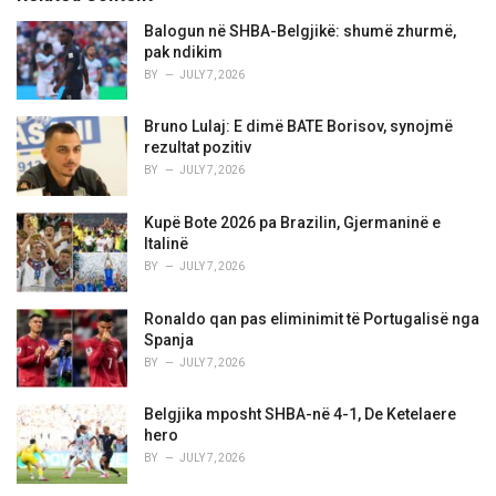
:
r
i
Balogun në SHBA-Belgjikë: shumë zhurmë,
e
pak ndikim
s
BY
JULY 7, 2026
:
Bruno Lulaj: E dimë BATE Borisov, synojmë
rezultat pozitiv
BY
JULY 7, 2026
Kupë Bote 2026 pa Brazilin, Gjermaninë e
Italinë
BY
JULY 7, 2026
Ronaldo qan pas eliminimit të Portugalisë nga
Spanja
BY
JULY 7, 2026
Belgjika mposht SHBA-në 4-1, De Ketelaere
hero
BY
JULY 7, 2026