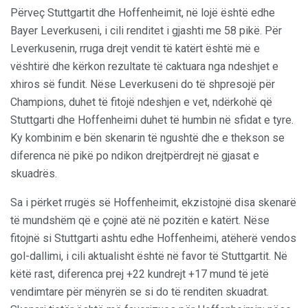
Përveç Stuttgartit dhe Hoffenheimit, në lojë është edhe
Bayer Leverkuseni, i cili renditet i gjashti me 58 pikë. Për
Leverkusenin, rruga drejt vendit të katërt është më e
vështirë dhe kërkon rezultate të caktuara nga ndeshjet e
xhiros së fundit. Nëse Leverkuseni do të shpresojë për
Champions, duhet të fitojë ndeshjen e vet, ndërkohë që
Stuttgarti dhe Hoffenheimi duhet të humbin në sfidat e tyre.
Ky kombinim e bën skenarin të ngushtë dhe e thekson se
diferenca në pikë po ndikon drejtpërdrejt në gjasat e
skuadrës.
Sa i përket rrugës së Hoffenheimit, ekzistojnë disa skenarë
të mundshëm që e çojnë atë në pozitën e katërt. Nëse
fitojnë si Stuttgarti ashtu edhe Hoffenheimi, atëherë vendos
gol-dallimi, i cili aktualisht është në favor të Stuttgartit. Në
këtë rast, diferenca prej +22 kundrejt +17 mund të jetë
vendimtare për mënyrën se si do të renditen skuadrat.