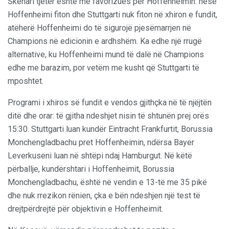
Skenari tjetër është më favorizues për Hoffenheimin: nëse
Hoffenheimi fiton dhe Stuttgarti nuk fiton në xhiron e fundit,
atëherë Hoffenheimi do të sigurojë pjesëmarrjen në
Champions në edicionin e ardhshëm. Ka edhe një rrugë
alternative, ku Hoffenheimi mund të dalë në Champions
edhe me barazim, por vetëm me kusht që Stuttgarti të
mposhtet.
Programi i xhiros së fundit e vendos gjithçka në të njëjtën
ditë dhe orar: të gjitha ndeshjet nisin të shtunën prej orës
15:30. Stuttgarti luan kundër Eintracht Frankfurtit, Borussia
Monchengladbachu pret Hoffenheimin, ndërsa Bayer
Leverkuseni luan në shtëpi ndaj Hamburgut. Në këtë
përballje, kundërshtari i Hoffenheimit, Borussia
Monchengladbachu, është në vendin e 13-të me 35 pikë
dhe nuk rrezikon rënien, çka e bën ndeshjen një test të
drejtpërdrejtë për objektivin e Hoffenheimit.