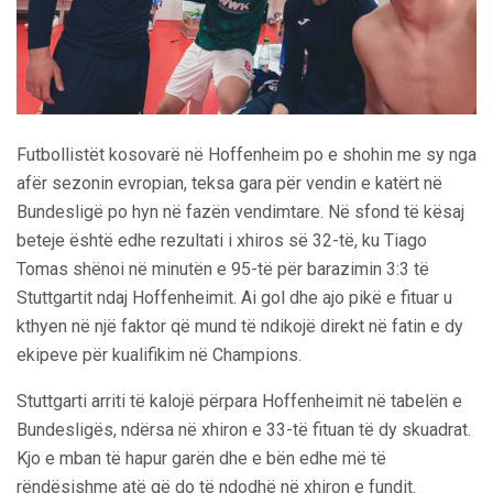
Futbollistët kosovarë në Hoffenheim po e shohin me sy nga
afër sezonin evropian, teksa gara për vendin e katërt në
Bundesligë po hyn në fazën vendimtare. Në sfond të kësaj
beteje është edhe rezultati i xhiros së 32-të, ku Tiago
Tomas shënoi në minutën e 95-të për barazimin 3:3 të
Stuttgartit ndaj Hoffenheimit. Ai gol dhe ajo pikë e fituar u
kthyen në një faktor që mund të ndikojë direkt në fatin e dy
ekipeve për kualifikim në Champions.
Stuttgarti arriti të kalojë përpara Hoffenheimit në tabelën e
Bundesligës, ndërsa në xhiron e 33-të fituan të dy skuadrat.
Kjo e mban të hapur garën dhe e bën edhe më të
rëndësishme atë që do të ndodhë në xhiron e fundit.