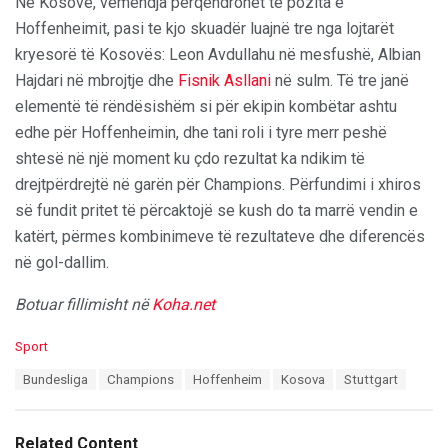
Në Kosovë, vëmendja përqendrohet te pozita e
Hoffenheimit, pasi te kjo skuadër luajnë tre nga lojtarët
kryesorë të Kosovës: Leon Avdullahu në mesfushë, Albian
Hajdari në mbrojtje dhe
Fisnik Asllani
në sulm. Të tre janë
elementë të rëndësishëm si për ekipin kombëtar ashtu
edhe për Hoffenheimin, dhe tani roli i tyre merr peshë
shtesë në një moment ku çdo rezultat ka ndikim të
drejtpërdrejtë në garën për Champions. Përfundimi i xhiros
së fundit pritet të përcaktojë se kush do ta marrë vendin e
katërt, përmes kombinimeve të rezultateve dhe diferencës
në gol-dallim.
Botuar fillimisht në
Koha.net
C
Sport
a
T
Bundesliga
Champions
Hoffenheim
Kosova
Stuttgart
t
a
e
g
g
s
o
Related Content