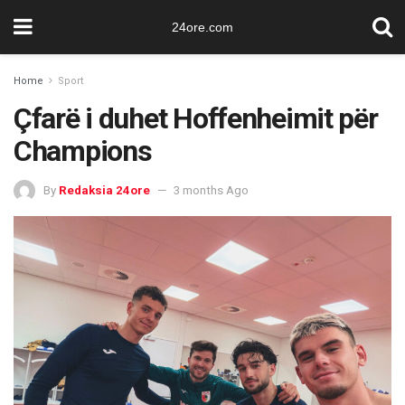
24ore.com
Home
Sport
Çfarë i duhet Hoffenheimit për
Champions
By
Redaksia 24ore
3 months Ago