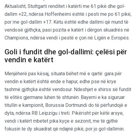
Aktualisht, Stuttgarti renditet i katërti me 61 pikë dhe gol-
dallim +22, ndërsa Hoffenheimi është i pesti me po 61 pikë,
por me gol-dallim +17. Këtu është edhe dallimi që mund të
vendosë gjithçka, pasi pozita e katërt i dërgon skuadrës në
Champions, ndërsa vendi i pestë e çon në Ligën e Evropës.
Goli i fundit dhe gol-dallimi: çelësi për
vendin e katërt
Menjëherë pas kësaj, situata bëhet më e qartë: gara për
vendin e katërt është ende e hapur, edhe pse në krye
tashmë gjithçka është vendosur. Ndeshjet e xhiros së fundit
të elitës gjermane luhen të shtunën. Bayerni e ka siguruar
titullin e kampionit, Borussia Dortmundi do të përfundojë e
dyta, ndërsa RB Leipzigu i treti. Pikërisht për këtë arsye,
vendi i katërt mbetet pika kyçe e sezonit, me të gjithë
fokusin te dy skuadrat që ndajnë pikë, por jo gol-dallimin.